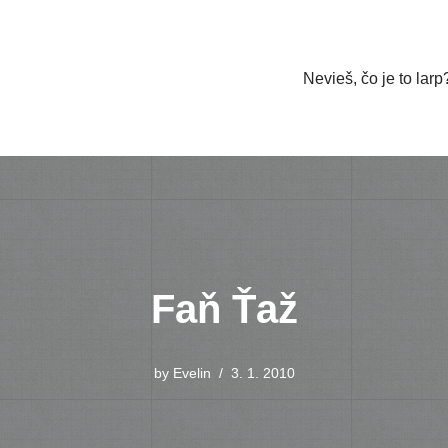
Nevieš, čo je to larp
Faň Ťaž
by
Evelin
3. 1. 2010