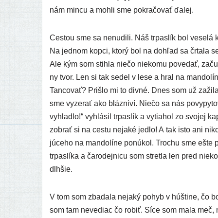
nám min­cu a moh­li sme pokra­čo­vať ďalej.
Cestou sme sa nenu­di­li. Náš trpas­lík bol vese­lá k
Na jed­nom kop­ci, kto­rý bol na dohľad sa črta­la se
Ale kým som stih­la nie­čo nie­ko­mu pove­dať, zač
ny tvor. Len si tak sedel v lese a hral na man­do­lí
Tancovať? Prišlo mi to div­né. Dnes som už zaži­la
sme vyze­rať ako bláz­ni­ví. Niečo sa nás povy­py­to
vyhlad­lo!“ vyhlá­sil trpas­lík a vytia­hol zo svo­jej k
zobrať si na ces­tu neja­ké jed­lo! A tak isto ani nik
jú­ce­ho na man­do­lí­ne ponú­kol. Trochu sme ešte po
trpas­lí­ka a čaro­dej­ni­cu som stret­la len pred nie
dlhšie.
V tom som zba­da­la neja­ký pohyb v húš­ti­ne, čo bola
som tam neve­diac čo robiť. Síce som mala meč, no