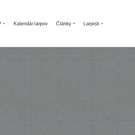
?
Kalendár larpov
Články
Larpisti