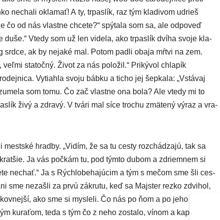
necha­li okla­mať! A ty, trpas­lík, raz tým kla­di­vom udrieš
 čo od nás vlast­ne chce­te?“ spý­ta­la som sa, ale odpo­veď
uše.“ Vtedy som už len vide­la, ako trpas­lík dví­ha svo­je kla­
g srd­ce, ak by neja­ké mal. Potom pad­li oba­ja mŕt­vi na zem.
, veľ­mi sta­toč­ný. Život za nás polo­žil.“ Prikývol chla­pík
ej­ni­ca. Vytiahla svo­ju báb­ku a ticho jej šep­ka­la: „Vstávaj
Nerozumela som tomu. Čo zač vlast­ne ona bola? Ale vte­dy mi to
s­lík živý a zdra­vý. V tvá­ri mal síce tro­chu zmä­te­ný výraz a vra­
li mest­ské hrad­by. „Vidím, že sa tu ces­ty roz­chá­dza­jú, tak sa
á je krat­šie. Ja vás počkám tu, pod tým­to dubom a zdriem­nem si
môže­te nechať.“ Ja s Rýchlobehajúcim a tým s mečom sme šli ces­
o. Ani sme nezaš­li za prvú zákru­tu, keď sa Majster rez­ko zdvi­hol,
kov­nej­ší, ako sme si mys­le­li. Čo nás po ňom a po jeho nevys­
í­ko­vým kura­ťom, teda s tým čo z neho zosta­lo, vínom a kap­sou?