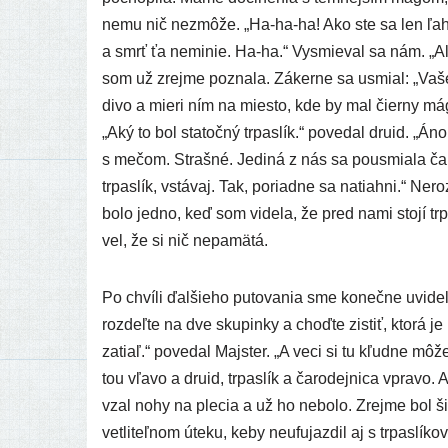
nemu nič nezmô­že. „Ha-ha-ha! Ako ste sa len ľah­ko 
a smrť ťa nemi­nie. Ha-ha.“ Vysmieval sa nám. „Ale
som už zrej­me pozna­la. Zákerne sa usmial: „Vaše d
di­vo a mie­ri ním na mies­to, kde by mal čier­ny má
„Aký to bol sta­toč­ný trpas­lík.“ pove­dal dru­id. „Áno
s mečom. Strašné. Jediná z nás sa pous­mia­la čaro­d
trpas­lík, vstá­vaj. Tak, poriad­ne sa natiah­ni.“ 
bolo jed­no, keď som vide­la, že pred nami sto­jí trpa
vel, že si nič nepamätá.
Po chví­li ďal­šie­ho puto­va­nia sme koneč­ne uvi­de­
roz­deľ­te na dve sku­pin­ky a choď­te zis­tiť, kto­r
zatiaľ.“ pove­dal Majster. „A veci si tu kľud­ne 
tou vľa­vo a dru­id, trpas­lík a čaro­dej­ni­ca vpra­v
vzal nohy na ple­cia a už ho nebo­lo. Zrejme bol ši
vet­li­teľ­nom úte­ku, keby neufu­jaz­dil aj s trpas­l