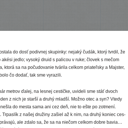
ta­la do dosť podiv­nej sku­pin­ky: neja­ký čudák, kto­rý tvr­dil, že
lo aké­si jed­lo; vyso­ký dru­id s pali­cou v ruke; člo­vek s mečom
kto­rá sa na poču­do­va­nie tvá­ri­la cel­kom pria­teľ­sky a Majster,
Nebolo čo dodať, tak sme vyrazili.
pár met­rov ďalej, na les­nej ces­tič­ke, uvi­de­li sme stáť dvoch
 jeden z nich je star­ší a dru­hý mlad­ší. Možno otec a syn? Vtedy
 nešla do mes­ta sama ani cez deň, nie to ešte po zotme­ní.
 Trpaslík z našej dru­ži­ny zašiel až k nim, na dru­hý koniec ces­
prá­va­jú, ale zda­lo sa, že sa na nie­čom cel­kom dob­re bavia…