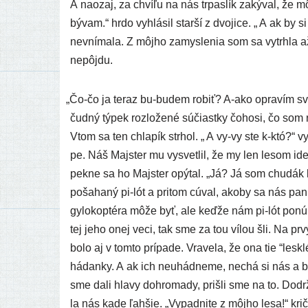
A naozaj, za chví­ľu na nás trpas­lík zaký­val, že 
bývam.“ hrdo vyhlá­sil star­ší z dvo­j­ice. „ A ak by 
nevní­ma­la. Z môj­ho zamys­le­nia som sa vytrh­la až
nepôjdu.
„
Čo-čo ja teraz bu-budem robiť? A‑ako opra­vím svo­ju
čud­ný týpek roz­lo­že­né súčias­t­ky čoho­si, čo som
Vtom sa ten chla­pík str­hol. „ A vy-vy ste k‑któ?
pe. Náš Majster mu vysvet­lil, že my len lesom ide­m
pek­ne sa ho Majster opý­tal. „Já? Já som chu­dák l
poša­ha­ný pi-lót a pri­tom cúval, ako­by sa nás panic­
gylo­kop­té­ra môže byť, ale keď­že nám pi-lót ponú­
tej jeho onej veci, tak sme za tou vílou šli. Na pr
bolo aj v tom­to prí­pa­de. Vravela, že ona tie “les
hádan­ky. A ak ich neuhád­ne­me, nechá si nás a bu
sme dali hla­vy dohro­ma­dy, priš­li sme na to. Dodrž
la nás kade ľah­šie. „Vypadnite z môj­ho lesa!“ kri­č