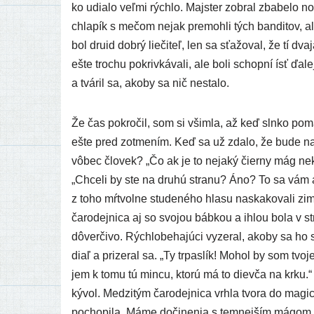
ko udia­lo veľ­mi rých­lo. Majster zobral zba­be­lo 
chla­pík s mečom nejak pre­moh­li tých ban­di­tov, a
bol dru­id dob­rý lie­či­teľ, len sa sťa­žo­val, že tí dva­
ešte tro­chu pokriv­ká­va­li, ale boli schop­ní ísť ďa
a tvá­ril sa, ako­by sa nič nestalo.
Že čas pokro­čil, som si všim­la, až keď sln­ko po
ešte pred zotme­ním. Keď sa už zda­lo, že bude na d
vôbec člo­vek? „Čo ak je to neja­ký čier­ny mág nek
„Chceli by ste na dru­hú stra­nu? Áno? To sa vám
z toho mŕt­vol­ne stu­de­né­ho hla­su naska­ko­va­li 
čaro­dej­ni­ca aj so svo­jou báb­kou a ihlou bola v stre­h
dôver­či­vo. Rýchlobehajúci vyze­ral, ako­by sa ho s
diaľ a pri­ze­ral sa. „Ty trpas­lík! Mohol by som tvo­j
jem k tomu tú min­cu, kto­rú má to diev­ča na krku.
ký­vol. Medzitým čaro­dej­ni­ca vrh­la tvo­ra do magic
pocho­pi­la. Máme doči­ne­nia s tem­nej­ším mágom, 