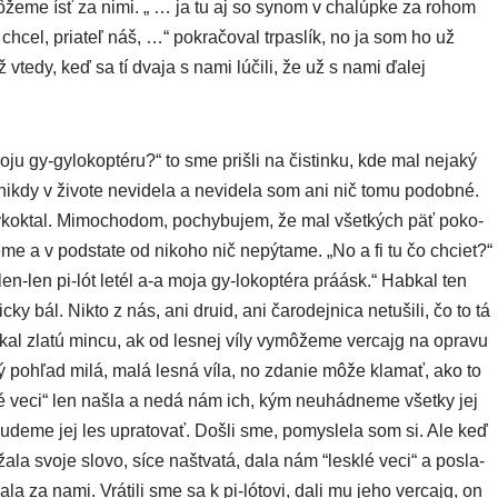
môže­me ísť za nimi. „ … ja tu aj so synom v cha­lúp­ke za rohom
si chcel, pria­teľ náš, …“ pokra­čo­val trpas­lík, no ja som ho už
 vte­dy, keď sa tí dva­ja s nami lúči­li, že už s nami ďalej
 gy-gylo­kop­té­ru?“ to sme priš­li na čis­tin­ku, kde mal neja­ký
 nikdy v živo­te nevi­de­la a nevi­de­la som ani nič tomu podob­né.
“ vykok­tal. Mimochodom, pochy­bu­jem, že mal všet­kých päť poko­
e a v pod­sta­te od niko­ho nič nepý­ta­me. „No a fi tu čo chciet?“
en-len pi-lót letél a‑a moja gy-lokop­té­ra prá­ásk.“ Habkal ten
ky bál. Nikto z nás, ani dru­id, ani čaro­dej­ni­ca netu­ši­li, čo to tá
kal zla­tú min­cu, ak od les­nej víly vymô­že­me ver­cajg na opra­vu
vý pohľad milá, malá les­ná víla, no zda­nie môže kla­mať, ako to
k­lé veci“ len našla a nedá nám ich, kým neuhád­ne­me všet­ky jej
de­me jej les upra­to­vať. Došli sme, pomys­le­la som si. Ale keď
ala svo­je slo­vo, síce naštva­tá, dala nám “lesk­lé veci“ a posla­
a­la za nami. Vrátili sme sa k pi-lóto­vi, dali mu jeho ver­cajg, on