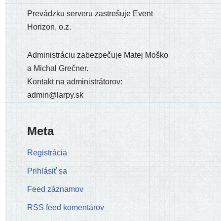
Prevádzku ser­ve­ru zastre­šu­je Event
Horizon, o.z.
Administráciu zabez­pe­ču­je Matej Moško
a Michal Grečner.
Kontakt na admi­nis­trá­to­rov:
admin@larpy.sk
Meta
Registrácia
Prihlásiť sa
Feed záznamov
RSS feed komentárov