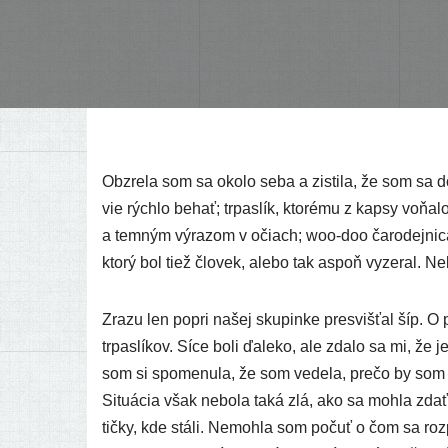
Obzrela som sa oko­lo seba a zis­ti­la, že som sa dos
vie rých­lo behať; trpas­lík, kto­ré­mu z kap­sy voňa­
a tem­ným výra­zom v očiach; woo-doo čaro­dej­ni­ca, 
kto­rý bol tiež člo­vek, ale­bo tak aspoň vyze­ral. 
Zrazu len pop­ri našej sku­pin­ke pre­sviš­ťal šíp. O 
trpas­lí­kov. Síce boli ďale­ko, ale zda­lo sa mi, že
som si spo­me­nu­la, že som vede­la, pre­čo by som
Situácia však nebo­la taká zlá, ako sa moh­la zdať.
tič­ky, kde stá­li. Nemohla som počuť o čom sa roz­