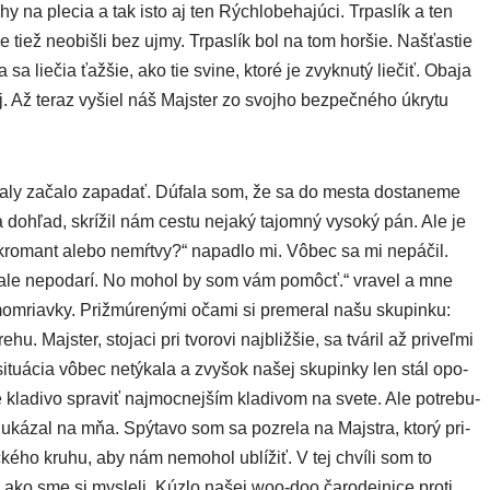
nohy na ple­cia a tak isto aj ten Rýchlobehajúci. Trpaslík a ten
le tiež neobiš­li bez ujmy. Trpaslík bol na tom hor­šie. Našťastie
ja sa lie­čia ťaž­šie, ako tie svi­ne, kto­ré je zvyk­nu­tý lie­čiť. Obaja
lej. Až teraz vyšiel náš Majster zo svoj­ho bez­peč­né­ho úkry­tu
ma­ly zača­lo zapa­dať. Dúfala som, že sa do mes­ta dosta­ne­me
ohľad, skrí­žil nám ces­tu neja­ký tajom­ný vyso­ký pán. Ale je
­ro­mant ale­bo nemŕt­vy?“ napad­lo mi. Vôbec sa mi nepá­čil.
 ale nepo­da­rí. No mohol by som vám pomôcť.“ vra­vel a mne
zimom­riav­ky. Prižmúrenými oča­mi si pre­me­ral našu sku­pin­ku:
u. Majster, sto­ja­ci pri tvo­ro­vi najb­liž­šie, sa tvá­ril až pri­veľ­mi
itu­ácia vôbec netý­ka­la a zvy­šok našej sku­pin­ky len stál opo­
e kla­di­vo spra­viť naj­moc­nej­ším kla­di­vom na sve­te. Ale potre­bu­
“ uká­zal na mňa. Spýtavo som sa pozre­la na Majstra, kto­rý pri­
­ké­ho kru­hu, aby nám nemo­hol ublí­žiť. V tej chví­li som to
ako sme si mys­le­li. Kúzlo našej woo-doo čaro­dej­ni­ce pro­ti