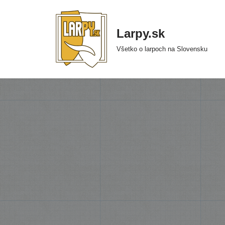
Preskočiť
Larpy.sk
na
Všetko o larpoch na Slovensku
obsah