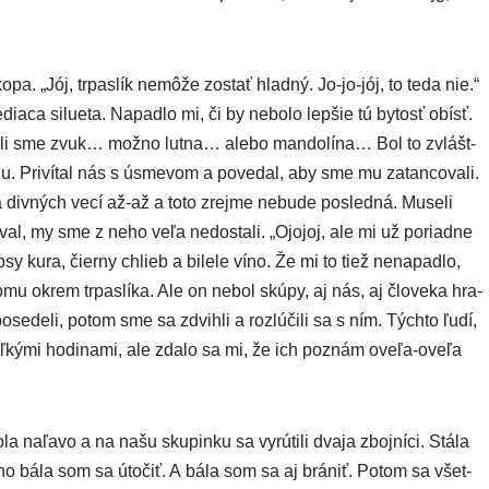
opa. „Jój, trpas­lík nemô­že zostať hlad­ný. Jo-jo-jój, to teda nie.“
dia­ca silu­e­ta. Napadlo mi, či by nebo­lo lep­šie tú bytosť obísť.
u­li sme zvuk… mož­no lut­na… ale­bo man­do­lí­na… Bol to zvlášt­
­nu. Privítal nás s úsme­vom a pove­dal, aby sme mu zatan­co­va­li.
 div­ných vecí až-až a toto zrej­me nebu­de posled­ná. Museli
­val, my sme z neho veľa nedos­ta­li. „Ojojoj, ale mi už poriad­ne
ap­sy kura, čier­ny chlieb a bile­le víno. Že mi to tiež nena­pad­lo,
o­mu okrem trpas­lí­ka. Ale on nebol skú­py, aj nás, aj člo­ve­ka hra­
se­de­li, potom sme sa zdvih­li a roz­lú­či­li sa s ním. Týchto ľudí,
­koľ­ký­mi hodi­na­mi, ale zda­lo sa mi, že ich poznám ove­ľa-ove­ľa
 naľa­vo a na našu sku­pin­ku sa vyrú­ti­li dva­ja zboj­ní­ci. Stála
 bála som sa úto­čiť. A bála som sa aj brá­niť. Potom sa všet­