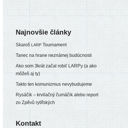
Najnovšie články
Skaroš
Tournament
LARP
Tanec na hrane neznámej budúcnosti
Ako som 3krát začal robiť LARPy (a ako
môžeš aj ty)
Takto ten komunizmus nevybudujeme
Rysáčik – krvilačný čumáčik alebo report
zo Zpěvů rytířských
Kontakt