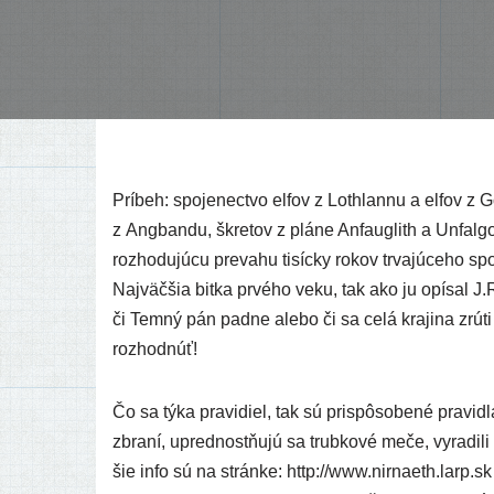
Príbeh: spo­je­nec­tvo elfov z Lothlannu a elfov z Go
z Angbandu, škre­tov z plá­ne Anfauglith a Unfalg
roz­ho­du­jú­cu pre­va­hu tisíc­ky rokov trva­jú­ce­h
Najväčšia bit­ka prvé­ho veku, tak ako ju opí­sal J.
či Temný pán pad­ne ale­bo či sa celá kra­ji­na zrú­ti 
rozhodnúť!
Čo sa týka pra­vi­diel, tak sú pris­pô­so­be­né pra­vid
zbra­ní, upred­nost­ňu­jú sa trub­ko­vé meče, vyra­di­
šie info sú na strán­ke: http://​www​.nir​na​eth​.lar