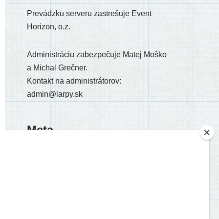
Prevádzku ser­ve­ru zastre­šu­je Event
Horizon, o.z.
Administráciu zabez­pe­ču­je Matej Moško
a Michal Grečner.
Kontakt na admi­nis­trá­to­rov:
admin@larpy.sk
Meta
Registrácia
Prihlásiť sa
Feed záznamov
RSS feed komentárov