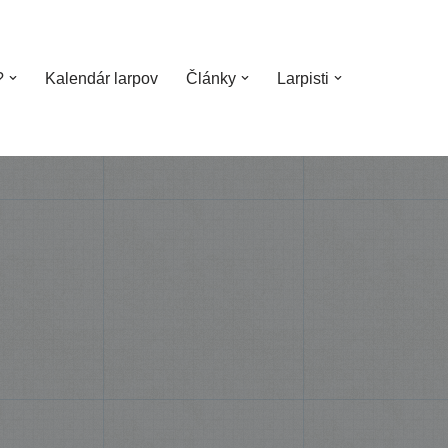
?
Kalendár larpov
Články
Larpisti