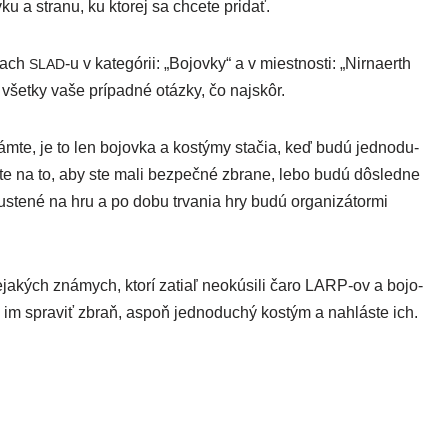
a stra­nu, ku kto­rej sa chce­te pridať.
órach
‑u v kate­gó­rii: „Bojovky“ a v miest­nos­ti: „Nirnaerth
SLAD
všet­ky vaše prí­pad­né otáz­ky, čo najskôr.
ám­te, je to len bojov­ka a kos­tý­my sta­čia, keď budú jed­no­du­
j­te na to, aby ste mali bez­peč­né zbra­ne, lebo budú dôsled­ne
us­te­né na hru a po dobu trva­nia hry budú orga­ni­zá­tor­mi
­kých zná­mych, kto­rí zatiaľ neokú­si­li čaro LARP-ov a bojo­
te im spra­viť zbraň, aspoň jed­no­du­chý kos­tým a nahlás­te ich.