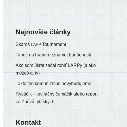
Najnovšie články
Skaroš
Tournament
LARP
Tanec na hrane neznámej budúcnosti
Ako som 3krát začal robiť LARPy (a ako
môžeš aj ty)
Takto ten komunizmus nevybudujeme
Rysáčik – krvilačný čumáčik alebo report
zo Zpěvů rytířských
Kontakt