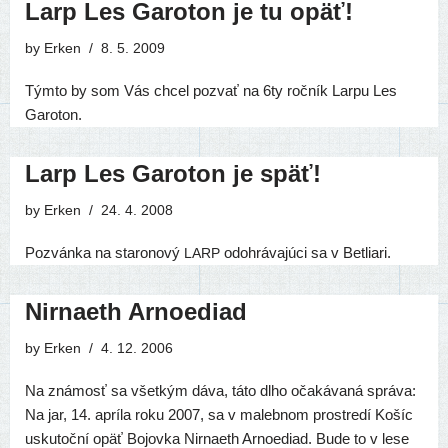
Larp Les Garoton je tu opäť!
by
Erken
8. 5. 2009
Týmto by som Vás chcel pozvať na 6ty roč­ník Larpu Les
Garoton.
Larp Les Garoton je späť!
by
Erken
24. 4. 2008
Pozvánka na sta­ro­no­vý
odo­hrá­va­jú­ci sa v Betliari.
LARP
Nirnaeth Arnoediad
by
Erken
4. 12. 2006
Na zná­mosť sa všet­kým dáva, táto dlho oča­ká­va­ná správa:
Na jar, 14. aprí­la roku 2007, sa v maleb­nom pro­stre­dí Košíc
usku­toč­ní opäť Bojovka Nirnaeth Arnoediad. Bude to v lese