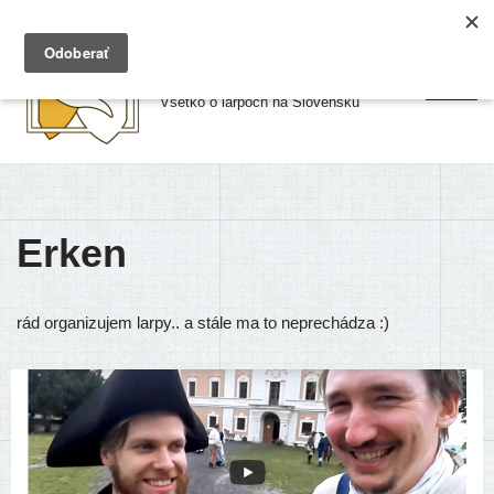
Preskočiť
Larpy.sk
na
Všetko o larpoch na Slovensku
obsah
Erken
rád organizujem larpy.. a stále ma to neprechádza :)