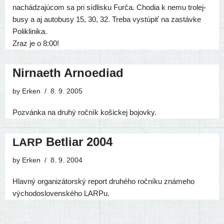
nachá­dza­jú­com sa pri síd­lis­ku Furča. Chodia k nemu tro­lej­
bu­sy a aj auto­bu­sy 15, 30, 32. Treba vystú­piť na zastáv­ke
Poliklinika.
Zraz je o 8:00!
Nirnaeth Arnoediad
by
Erken
8. 9. 2005
Pozvánka na dru­hý roč­ník košic­kej bojovky.
Betliar 2004
LARP
by
Erken
8. 9. 2004
Hlavný orga­ni­zá­tor­ský report dru­hé­ho roč­ní­ku zná­me­ho
výcho­do­slo­ven­ské­ho LARPu.