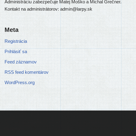
Administráciu zabez­pe­ču­je Matej Moško a Michal Grečner.
Kontakt na admi­nis­trá­to­rov: admin@larpy.sk
Meta
Registrácia
Prihlásiť sa
Feed záznamov
RSS feed komentárov
WordPress.org
Ľudia
Skupiny