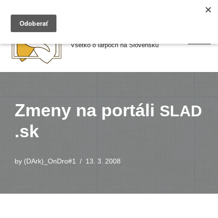
Preskočiť
Larpy.sk
na
Všetko o larpoch na Slovensku
obsah
Zmeny na portáli
SLAD​
.sk
by
(DArk)_OnDro#1
13. 3. 2008