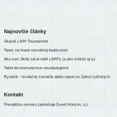
Najnovšie články
Skaroš
Tournament
LARP
Tanec na hrane neznámej budúcnosti
Ako som 3krát začal robiť LARPy (a ako môžeš aj ty)
Takto ten komunizmus nevybudujeme
Rysáčik – krvilačný čumáčik alebo report zo Zpěvů rytířských
Kontakt
Prevádzku ser­ve­ru zastre­šu­je Event Horizon, o.z.