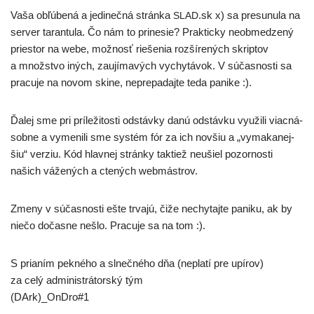
Vaša obľú­be­ná a jedi­neč­ná strán­ka
.sk x) sa pre­su­nu­la na
SLAD​
ser­ver taran­tu­la. Čo nám to pri­ne­sie? Prakticky neob­me­dze­ný
pries­tor na webe, mož­nosť rie­še­nia roz­ší­re­ných skrip­tov
a množ­stvo iných, zau­jí­ma­vých vychy­tá­vok. V súčas­nos­ti sa
pra­cu­je na novom ski­ne, nepre­pa­daj­te teda panike :).
Ďalej sme pri prí­le­ži­tos­ti odstáv­ky danú odstáv­ku využi­li viac­ná­
sob­ne a vyme­ni­li sme sys­tém fór za ich nov­šiu a „vyma­ka­nej­
šiu“ ver­ziu. Kód hlav­nej strán­ky tak­tiež neušiel pozor­nos­ti
našich váže­ných a cte­ných webmástrov.
Zmeny v súčas­nos­ti ešte trva­jú, čiže nechy­taj­te pani­ku, ak by
nie­čo dočas­ne nešlo. Pracuje sa na tom :).
S pria­ním pek­né­ho a slneč­né­ho dňa (nepla­tí pre upírov)
za celý admi­nis­trá­tor­ský tým
(DArk)_OnDro#1