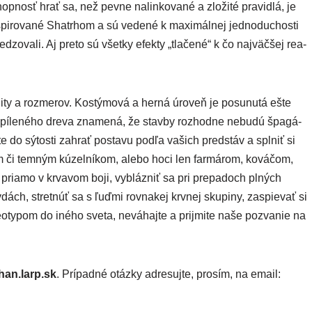
p­nosť hrať sa, než pev­ne nalin­ko­va­né a zlo­ži­té pra­vid­lá, je
pi­ro­va­né Shatrhom a sú vede­né k maxi­mál­nej jed­no­du­chos­ti
­va­li. Aj pre­to sú všet­ky efek­ty „tla­če­né“ k čo naj­väč­šej rea­
li­ty a roz­me­rov. Kostýmová a her­ná úro­veň je posu­nu­tá ešte
pí­le­né­ho dre­va zna­me­ná, že stav­by roz­hod­ne nebu­dú špa­gá­
ce­te do sýtos­ti zahrať posta­vu pod­ľa vašich pred­stáv a spl­niť si
m či tem­ným kúzel­ní­kom, ale­bo hoci len far­má­rom, ková­čom,
 pria­mo v krva­vom boji, vybláz­niť sa pri pre­pa­doch plných
v­dách, stret­núť sa s ľuď­mi rov­na­kej krv­nej sku­pi­ny, zaspie­vať si
e­oty­pom do iné­ho sve­ta, nevá­haj­te a prij­mi­te naše pozva­nie na
han​.larp​.sk
. Prípadné otáz­ky adre­suj­te, pro­sím, na email: