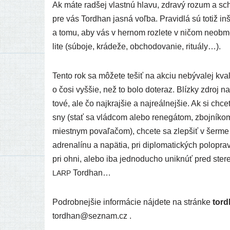
Ak máte rad­šej vlast­nú hla­vu, zdra­vý roz­um a scho
pre vás Tordhan jas­ná voľ­ba. Pravidlá sú totiž inš
a tomu, aby vás v her­nom roz­le­te v ničom neob­me­dzo
li­te (súbo­je, krá­de­že, obcho­do­va­nie, rituály…).
Tento rok sa môže­te tešiť na akciu nebý­va­lej kva­
o čosi vyš­šie, než to bolo dote­raz. Blízky zdroj na
to­vé, ale čo najk­raj­šie a naj­re­ál­nej­šie. Ak si ch
sny (stať sa vlád­com ale­bo rene­gá­tom, zboj­ní­ko
miest­nym pova­ľa­čom), chce­te sa zlep­šiť v šer­me
adre­na­lí­nu a napä­tia, pri dip­lo­ma­tic­kých polo­pra
pri ohni, ale­bo iba jed­no­du­cho unik­núť pred ste­r
Tordhan…
LARP
Podrobnejšie infor­má­cie náj­de­te na strán­ke
tord​
tordhan@seznam.cz .