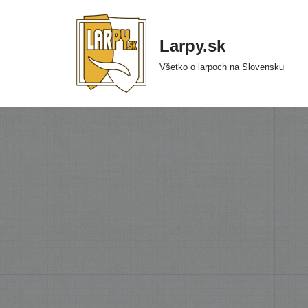
Preskočiť
Larpy.sk
na
Všetko o larpoch na Slovensku
obsah