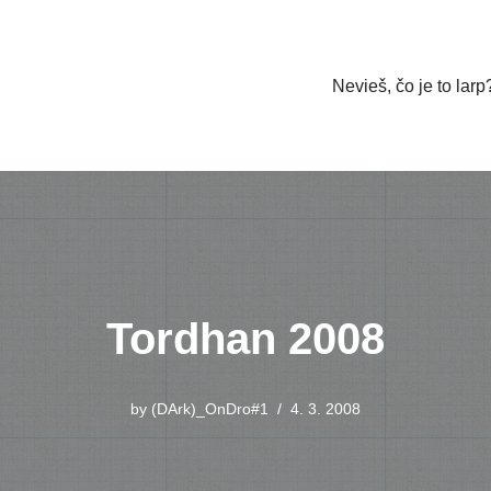
Nevieš, čo je to larp
Tordhan 2008
by
(DArk)_OnDro#1
4. 3. 2008