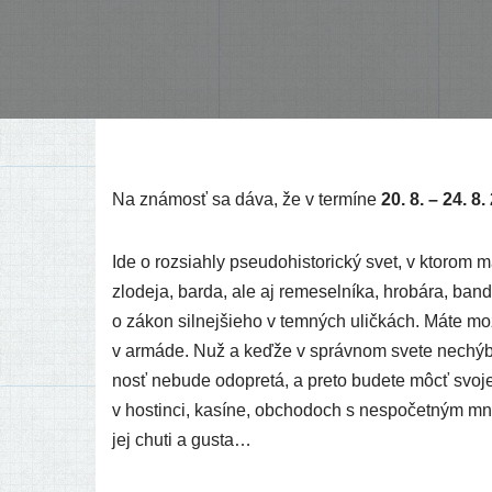
Na zná­mosť sa dáva, že v ter­mí­ne
20. 8. – 24. 8
Ide o roz­siah­ly pse­udo­his­to­ric­ký svet, v kto­rom m
zlo­de­ja, bar­da, ale aj reme­sel­ní­ka, hro­bá­ra, ban
o zákon sil­nej­šie­ho v tem­ných ulič­kách. Máte mož
v armá­de. Nuž a keď­že v správ­nom sve­te nechý­
nosť nebu­de odo­pre­tá, a pre­to bude­te môcť svo­je
v hos­tin­ci, kasí­ne, obcho­doch s nespo­čet­ným množ
jej chu­ti a gusta…