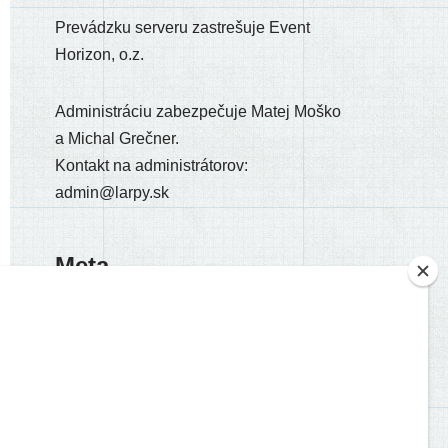
Prevádzku ser­ve­ru zastre­šu­je Event
Horizon, o.z.
Administráciu zabez­pe­ču­je Matej Moško
a Michal Grečner.
Kontakt na admi­nis­trá­to­rov:
admin@larpy.sk
Meta
Registrácia
Prihlásiť sa
Feed záznamov
RSS feed komentárov