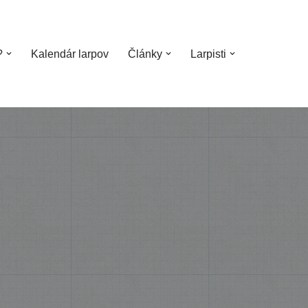
?
Kalendár larpov
Články
Larpisti