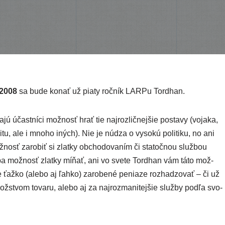
. 2008
sa bude konať už pia­ty roč­ník LARPu Tordhan.
ajú účast­ní­ci mož­nosť hrať tie naj­roz­lič­nej­šie posta­vy (voja­ka,
­di­tu, ale i mno­ho iných). Nie je núdza o vyso­kú poli­ti­ku, no ani
­nosť zaro­biť si zlat­ky obcho­do­va­ním či sta­toč­nou služ­bou
ba mož­nosť zlat­ky míňať, ani vo sve­te Tordhan vám táto mož­
 ťaž­ko (ale­bo aj ľah­ko) zaro­be­né penia­ze roz­ha­dzo­vať – či už
­stvom tova­ru, ale­bo aj za naj­roz­ma­ni­tej­šie služ­by pod­ľa svo­