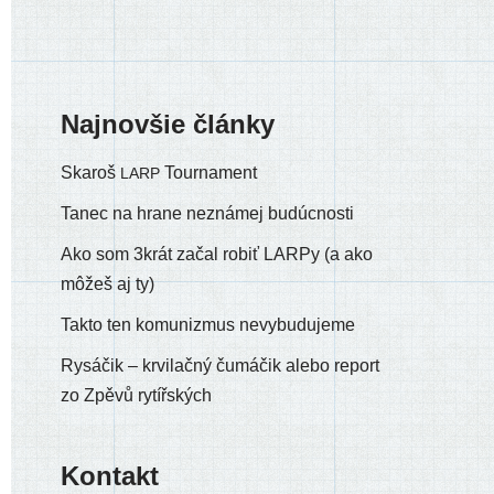
Najnovšie články
Skaroš
Tournament
LARP
Tanec na hrane neznámej budúcnosti
Ako som 3krát začal robiť LARPy (a ako
môžeš aj ty)
Takto ten komunizmus nevybudujeme
Rysáčik – krvilačný čumáčik alebo report
zo Zpěvů rytířských
Kontakt