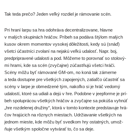
Tak teda pre­čo? Jeden veľ­ký roz­diel je rámo­va­nie scén.
Pri hra­ní lar­pu sa hra odo­hrá­va decen­tra­li­zo­va­ne, hlav­ne
v malých sku­pi­nách hrá­čov. Príbeh sa podá­va štý­lom malých
kusov okrem momen­tov vyso­kej dôle­ži­tos­ti, kedy sú (snáď)
všet­ci účast­ní­ci zvo­la­ní na neja­kú veľ­kú uda­losť. Napr. boj,
pred­prip­ra­ve­né uda­los­ti a pod. Môžeme to porov­nať so sto­lo­vý­
mi hra­mi, kde sa scén (zvy­čaj­ne) zúčast­ňu­jú všet­ci hrá­či.
Scény môžu byť rámo­va­né GM-om, no koná tak zámer­ne
a teda dostup­ne pre všet­kých zapo­je­ných, zatiaľ­čo účast­niť sa
scé­ny v lar­pe je obme­dze­né tým, nakoľ­ko si je hráč vedo­mý
uda­los­tí, kto­ré sa udia­li a dejú v hre. Podobne v jeep­for­me je prí­
beh spo­lu­prá­cou všet­kých hrá­čov a zvy­čaj­ne sa pokú­ša vyhnúť
„hre roz­de­le­nej dru­ži­ny“, kto­rá v tom­to kon­tex­te pred­sta­vu­je hrá­
čov hra­jú­cich na rôz­nych mies­tach. Udržiavanie všet­kých na
jed­nom mies­te, kde môžu byť sved­kom hry ostat­ných, umož­
ňu­je všet­kým spo­loč­ne vytvá­rať to, čo sa deje.