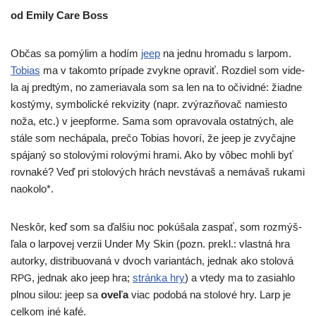
od Emily Care Boss
Občas sa pomý­lim a hodím
jeep
na jed­nu hro­ma­du s lar­pom.
Tobias
ma v takom­to prí­pa­de zvyk­ne opra­viť. Rozdiel som vide­
la aj pred­tým, no zame­ria­va­la som sa len na to oči­vid­né: žiad­ne
kos­tý­my, sym­bo­lic­ké rek­vi­zi­ty (napr. zvý­raz­ňo­vač namies­to
noža, etc.) v jeep­for­me. Sama som opra­vo­va­la ostat­ných, ale
stá­le som nechá­pa­la, pre­čo Tobias hovo­rí, že jeep je zvy­čaj­ne
spá­ja­ný so sto­lo­vý­mi rolo­vý­mi hra­mi. Ako by vôbec moh­li byť
rov­na­ké? Veď pri sto­lo­vých hrách nevs­tá­vaš a nemá­vaš ruka­mi
naokolo*.
Neskôr, keď som sa ďal­šiu noc pokú­ša­la zaspať, som roz­mýš­
ľa­la o lar­po­vej ver­zii Under My Skin (pozn. pre­kl.: vlast­ná hra
autor­ky, dis­tri­bu­ova­ná v dvoch varian­tách, jed­nak ako sto­lo­vá
, jed­nak ako jeep hra;
strán­ka hry
) a vte­dy ma to zasiah­lo
RPG
plnou silou: jeep sa
ove­ľa
viac podo­bá na sto­lo­vé hry. Larp je
cel­kom iné kafé.