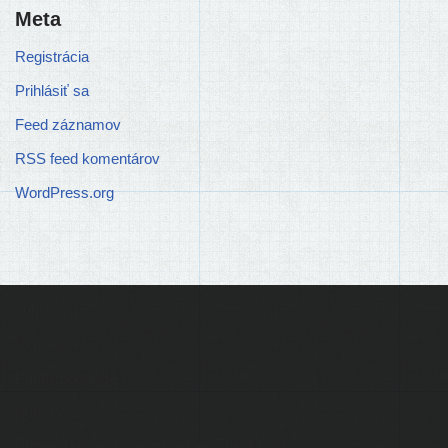
Meta
Registrácia
Prihlásiť sa
Feed záznamov
RSS feed komentárov
WordPress.org
Ľudia
Skupiny
Pridať podujatie
Pridať článok
Prevádzku serveru zastrešuje
Event Horizon
, o.z.