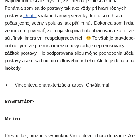
Napriek tomu si ale mys­lím, že imer­zia je faloš­ná sto­pa.
Ponárala som sa do posta­vy tak ako vždy pri hra­ní rôz­nych
postáv v
Doubt
, vrá­ta­ne baro­vej ser­vír­ky, kto­rú som hra­la
počas jed­nej scé­ny spo­lu asi tak päť minút. Dokonca som hrdá,
že môžem pove­dať, že moja sku­pi­na bola obvi­ňo­va­ná za to, že
sú „fín­ski imer­sív­ni nespo­lu­pra­cov­ní­ci“.
To však je prav­de­po­
dob­ne tým, že pre mňa imer­zia nevy­ža­du­je nepre­ru­šo­va­ný
záži­tok posta­vy – je pod­po­ro­va­ná silou môj­ho pocho­pe­nia úče­lu
posta­vy a ako sa hodí do cel­ko­vé­ho prí­be­hu. Ale to je deba­ta na
inokedy.
– Vincentova cha­rak­te­ri­zá­cia lar­pov. Chvála mu!
:
KOMENTÁRE
Merten:
Presne tak, mož­no s výnim­kou Vincentovej cha­rak­te­ri­zá­cie. Ale