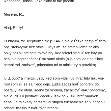
Ropecone, Tobias. Také bla­ho to tak precítiť.
Moreno, R.:
Ahoj, Emily!
Súhlasím, že Jeepforma nie je
, ale je ťaž­ké nazý­vať tie­to
LARP
hry „sto­lo­vý­mi“ bez sto­la… Myslím, že potre­bu­je­me neja­ký
nový názov pre tie­to rolo­vé hry, kde všet­ci sle­du­jú ten istý prí­
beh, ale nepre­chá­dza­jú sa sami oko­lo (a ja som vlast­ne nikdy
nemal rád „sto­lo­vé“, pri­po­mí­na mi to minia­tú­ry a pravítka).
O „Doubt“ a imer­zií, vždy keď som videl ľudí hrať túto hru, vši­
mol som si, že sa nie­čo deje. Ľudia zača­li hrať pono­re­ní do
posta­vy, ale vtom, scé­na za scé­nou, zača­li byť
pono­re­ný,
VIAC
ale
v posta­ve. Začali kúsok po kús­ku hrať samých
MENEJ
seba. Je to ako­by naras­ta­jú­ci stu­peň zúčast­ne­nia sa v prí­be­hu
odho­dil mas­ky z tvá­rí tých hráčov.