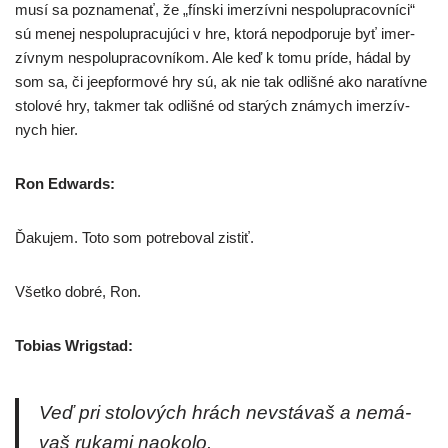
musí sa pozna­me­nať, že „fín­ski imer­zív­ni nespo­lu­pra­cov­ní­ci“
sú menej nespo­lu­pra­cu­jú­ci v hre, kto­rá nepod­po­ru­je byť imer­
zív­nym nespo­lu­pra­cov­ní­kom. Ale keď k tomu prí­de, hádal by
som sa, či jeep­for­mo­vé hry sú, ak nie tak odliš­né ako nara­tív­ne
sto­lo­vé hry, tak­mer tak odliš­né od sta­rých zná­mych imer­zív­
nych hier.
Ron Edwards:
Ďakujem. Toto som potre­bo­val zistiť.
Všetko dob­ré, Ron.
Tobias Wrigstad:
Veď pri sto­lo­vých hrách nevs­tá­vaš a nemá­
vaš ruka­mi naokolo.