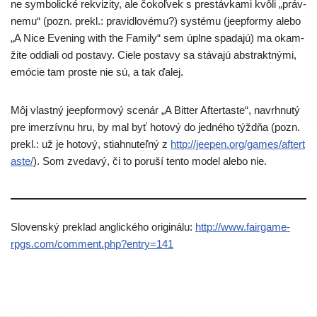
ne sym­bo­lic­ké rek­vi­zi­ty, ale čokoľ­vek s pre­stáv­ka­mi kvô­li „práv­
ne­mu“ (pozn. pre­kl.: pra­vid­lo­vé­mu?) sys­té­mu (jeep­for­my ale­bo
„A Nice Evening with the Family“ sem úpl­ne spa­da­jú) ma okam­
ži­te oddia­li od posta­vy. Ciele posta­vy sa stá­va­jú abs­trakt­ný­mi,
emó­cie tam pros­te nie sú, a tak ďalej.
Môj vlast­ný jeep­for­mo­vý sce­nár „A Bitter Aftertaste“, navr­hnu­tý
pre imer­zív­nu hru, by mal byť hoto­vý do jed­né­ho týžd­ňa (pozn.
pre­kl.: už je hoto­vý, stia­hnu­teľ­ný z
http://​jee​pen​.org/​g​a​m​e​s​/​a​f​t​e​r​t​
a​s​te/
). Som zve­da­vý, či to poru­ší ten­to model ale­bo nie.
Slovenský pre­klad anglic­ké­ho ori­gi­ná­lu:
http://​www​.fair​ga​me​-
rpgs​.com/​c​o​m​m​e​n​t​.​p​h​p​?​e​n​t​r​y​=​141