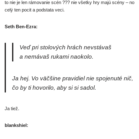
to nie je len rámo­va­nie scén ??? nie všet­ky hry majú scé­ny – no
celý ten pocit a pod­sta­ta veci.
Seth Ben-Ezra:
Veď pri sto­lo­vých hrách nevs­tá­vaš
a nemá­vaš ruka­mi naokolo.
Ja hej. Vo väč­ši­ne pra­vi­diel nie spo­je­nu­té nič,
čo by ti hovo­ri­lo, aby si si sadol.
Ja tiež.
blanks­hiel: