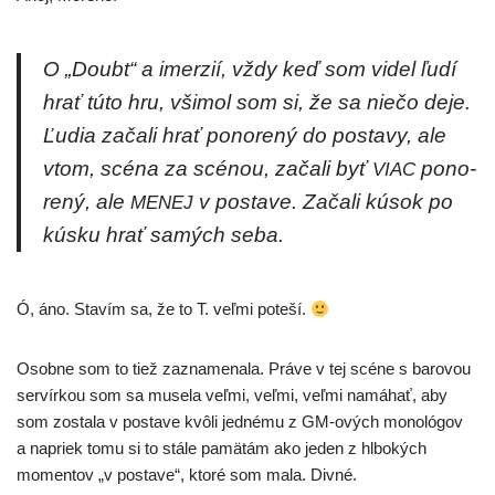
O „Doubt“ a imer­zií, vždy keď som videl ľudí
hrať túto hru, vši­mol som si, že sa nie­čo deje.
Ľudia zača­li hrať pono­re­ný do posta­vy, ale
vtom, scé­na za scé­nou, zača­li byť
pono­
VIAC
re­ný, ale
v posta­ve. Začali kúsok po
MENEJ
kús­ku hrať samých seba.
Ó, áno. Stavím sa, že to T. veľ­mi poteší.
Osobne som to tiež zazna­me­na­la. Práve v tej scé­ne s baro­vou
ser­vír­kou som sa muse­la veľ­mi, veľ­mi, veľ­mi namá­hať, aby
som zosta­la v posta­ve kvô­li jed­né­mu z GM-ových mono­ló­gov
a napriek tomu si to stá­le pamä­tám ako jeden z hlbo­kých
momen­tov „v posta­ve“, kto­ré som mala. Divné.