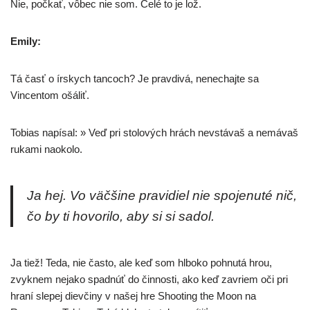
Nie, počkať, vôbec nie som. Celé to je lož.
Emily:
Tá časť o írskych tan­coch? Je prav­di­vá, nene­chaj­te sa
Vincentom ošáliť.
Tobias napí­sal: » Veď pri sto­lo­vých hrách nevs­tá­vaš a nemá­vaš
ruka­mi naokolo.
Ja hej. Vo väč­ši­ne pra­vi­diel nie spo­je­nu­té nič,
čo by ti hovo­ri­lo, aby si si sadol.
Ja tiež! Teda, nie čas­to, ale keď som hlbo­ko pohnu­tá hrou,
zvyk­nem neja­ko spad­núť do čin­nos­ti, ako keď zavriem oči pri
hra­ní sle­pej diev­či­ny v našej hre Shooting the Moon na