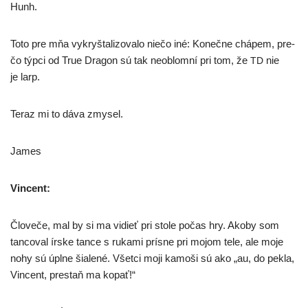
Hunh.
Toto pre mňa vykryš­ta­li­zo­va­lo nie­čo iné: Konečne chá­pem, pre­
čo týp­ci od True Dragon sú tak neob­lom­ní pri tom, že
nie
TD
je larp.
Teraz mi to dáva zmysel.
James
Vincent:
Človeče, mal by si ma vidieť pri sto­le počas hry. Akoby som
tan­co­val írske tan­ce s ruka­mi prí­sne pri mojom tele, ale moje
nohy sú úpl­ne šia­le­né. Všetci moji kamo­ši sú ako „au, do pek­la,
Vincent, pre­staň ma kopať!“