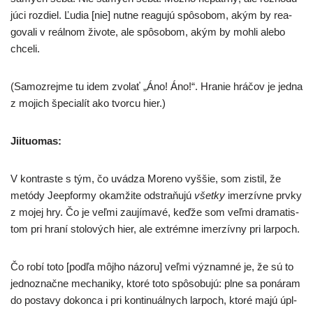
jú­ci roz­diel. Ľudia [nie] nut­ne rea­gu­jú spô­so­bom, akým by rea­
go­va­li v reál­nom živo­te, ale spô­so­bom, akým by moh­li ale­bo
chceli.
(Samozrejme tu idem zvo­lať „Áno! Áno!“. Hranie hrá­čov je jed­na
z mojich špe­cia­lít ako tvor­cu hier.)
Jiituomas:
V kon­tras­te s tým, čo uvá­dza Moreno vyš­šie, som zis­til, že
metó­dy Jeepformy okam­ži­te odstra­ňu­jú
všet­ky
imer­zív­ne prv­ky
z mojej hry. Čo je veľ­mi zau­jí­ma­vé, keď­že som veľ­mi dra­ma­tis­
tom pri hra­ní sto­lo­vých hier, ale extrém­ne imer­zív­ny pri larpoch.
Čo robí toto [pod­ľa môj­ho názo­ru] veľ­mi význam­né je, že sú to
jed­no­znač­ne mecha­ni­ky, kto­ré toto spô­so­bu­jú: plne sa poná­ram
do posta­vy dokon­ca i pri kon­ti­nu­ál­nych lar­poch, kto­ré majú úpl­