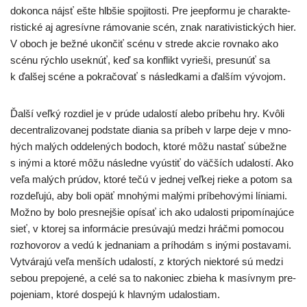
dokon­ca nájsť ešte hlb­šie spo­ji­tos­ti. Pre jeep­for­mu je cha­rak­te­
ris­tic­ké aj agre­sív­ne rámo­va­nie scén, znak nara­ti­vis­tic­kých hier.
V oboch je bež­né ukon­čiť scé­nu v stre­de akcie rov­na­ko ako
scé­nu rých­lo usek­núť, keď sa kon­flikt vyrie­ši, pre­su­núť sa
k ďal­šej scé­ne a pokra­čo­vať s násled­ka­mi a ďal­ším vývojom.
Ďalší veľ­ký roz­diel je v prú­de uda­los­tí ale­bo prí­be­hu hry. Kvôli
decen­tra­li­zo­va­nej pod­sta­te dia­nia sa prí­beh v lar­pe deje v mno­
hých malých odde­le­ných bodoch, kto­ré môžu nastať súbež­ne
s iný­mi a kto­ré môžu násled­ne vyús­tiť do väč­ších uda­los­tí. Ako
veľa malých prú­dov, kto­ré tečú v jed­nej veľ­kej rie­ke a potom sa
roz­de­ľu­jú, aby boli opäť mno­hý­mi malý­mi prí­be­ho­vý­mi línia­mi.
Možno by bolo pres­nej­šie opí­sať ich ako uda­los­ti pri­po­mí­na­jú­ce
sieť, v kto­rej sa infor­má­cie pre­sú­va­jú medzi hráč­mi pomo­cou
roz­ho­vo­rov a vedú k jed­na­niam a prí­ho­dám s iný­mi posta­va­mi.
Vytvárajú veľa men­ších uda­los­tí, z kto­rých nie­kto­ré sú medzi
sebou pre­po­je­né, a celé sa to nako­niec zbie­ha k masív­nym pre­
po­je­niam, kto­ré dospe­jú k hlav­ným udalostiam.