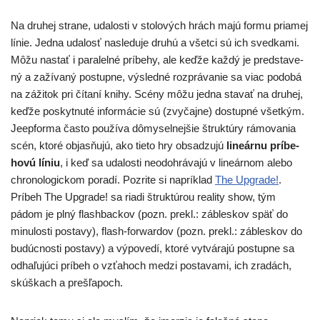
Na dru­hej stra­ne, uda­los­ti v sto­lo­vých hrách majú for­mu pria­mej
línie. Jedna uda­losť nasle­du­je dru­hú a všet­ci sú ich sved­ka­mi.
Môžu nastať i para­lel­né prí­be­hy, ale keď­že kaž­dý je pred­sta­ve­
ný a zaží­va­ný postup­ne, výsled­né roz­prá­va­nie sa viac podo­bá
na záži­tok pri číta­ní kni­hy. Scény môžu jed­na sta­vať na dru­hej,
keď­že poskyt­nu­té infor­má­cie sú (zvy­čaj­ne) dostup­né všet­kým.
Jeepforma čas­to pou­ží­va dômy­sel­nej­šie štruk­tú­ry rámo­va­nia
scén, kto­ré objas­ňu­jú, ako tie­to hry obsa­dzu­jú
line­ár­nu prí­be­
ho­vú líniu
, i keď sa uda­los­ti neodoh­rá­va­jú v line­ár­nom ale­bo
chro­no­lo­gic­kom pora­dí. Pozrite si naprí­klad
The Upgrade!
.
Príbeh The Upgrade! sa ria­di štruk­tú­rou rea­li­ty show, tým
pádom je plný flash­bac­kov (pozn. pre­kl.: zábles­kov späť do
minu­los­ti posta­vy), flash-for­war­dov (pozn. pre­kl.: zábles­kov do
budúc­nos­ti posta­vy) a výpo­ve­dí, kto­ré vytvá­ra­jú postup­ne sa
odha­ľu­jú­ci prí­beh o vzťa­hoch medzi posta­va­mi, ich zra­dách,
skúš­kach a prešľapoch.