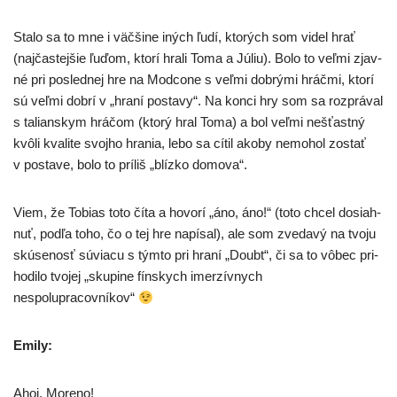
Stalo sa to mne i väč­ši­ne iných ľudí, kto­rých som videl hrať
(naj­čas­tej­šie ľuďom, kto­rí hra­li Toma a Júliu). Bolo to veľ­mi zjav­
né pri posled­nej hre na Modcone s veľ­mi dob­rý­mi hráč­mi, kto­rí
sú veľ­mi dob­rí v „hra­ní posta­vy“. Na kon­ci hry som sa roz­prá­val
s talian­skym hrá­čom (kto­rý hral Toma) a bol veľ­mi nešťast­ný
kvô­li kva­li­te svoj­ho hra­nia, lebo sa cítil ako­by nemo­hol zostať
v posta­ve, bolo to prí­liš „blíz­ko domova“.
Viem, že Tobias toto číta a hovo­rí „áno, áno!“ (toto chcel dosiah­
nuť, pod­ľa toho, čo o tej hre napí­sal), ale som zve­da­vý na tvo­ju
skú­se­nosť súvia­cu s tým­to pri hra­ní „Doubt“, či sa to vôbec pri­
ho­di­lo tvo­jej „sku­pi­ne fín­skych imer­zív­nych
nespolupracovníkov“
Emily:
Ahoj, Moreno!