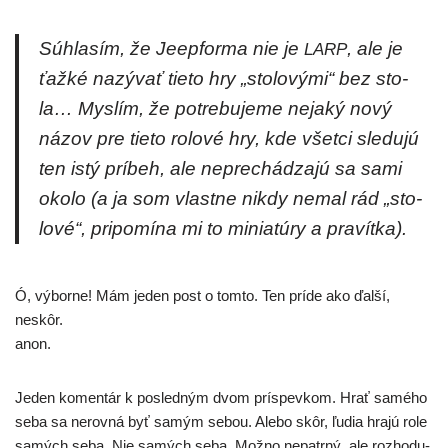
Súhlasím, že Jeepforma nie je
, ale je
LARP
ťaž­ké nazý­vať tie­to hry „sto­lo­vý­mi“ bez sto­
la… Myslím, že potre­bu­je­me neja­ký nový
názov pre tie­to rolo­vé hry, kde všet­ci sle­du­jú
ten istý prí­beh, ale nepre­chá­dza­jú sa sami
oko­lo (a ja som vlast­ne nikdy nemal rád „sto­
lo­vé“, pri­po­mí­na mi to minia­tú­ry a pravítka).
Ó, výbor­ne! Mám jeden post o tom­to. Ten prí­de ako ďal­ší,
neskôr.
anon.
Jeden komen­tár k posled­ným dvom prís­pev­kom. Hrať samé­ho
seba sa nerov­ná byť samým sebou. Alebo skôr, ľudia hra­jú role
samých seba. Nie samých seba. Možno nepatr­ný, ale roz­ho­du­