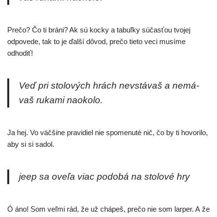
Prečo? Čo ti brá­ni? Ak sú koc­ky a tabuľ­ky súčas­ťou tvo­jej
odpo­ve­de, tak to je ďal­ší dôvod, pre­čo tie­to veci musí­me
odhodiť!
Veď pri sto­lo­vých hrách nevs­tá­vaš a nemá­
vaš ruka­mi naokolo.
Ja hej. Vo väč­ši­ne pra­vi­diel nie spo­me­nu­té nič, čo by ti hovo­ri­lo,
aby si si sadol.
jeep sa ove­ľa viac podo­bá na sto­lo­vé hry
Ó áno! Som veľ­mi rád, že už chá­peš, pre­čo nie som lar­per. A že