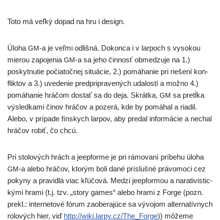
Toto má veľ­ký dopad na hru i design.
Úloha
‑a je veľ­mi odliš­ná. Dokonca i v lar­poch s vyso­kou
GM
mie­rou zapo­je­nia
‑a sa jeho čin­nosť obme­dzu­je na 1.)
GM
poskyt­nu­tie počia­toč­nej situ­ácie, 2.) pomá­ha­nie pri rie­še­ní kon­
flik­tov a 3.) uve­de­nie pred­prip­ra­ve­ných uda­los­tí a mož­no 4.)
pomá­ha­nie hrá­čom dostať sa do deja. Skrátka,
sa pre­tĺka
GM
výsled­ka­mi činov hrá­čov a poze­rá, kde by pomá­hal a ria­dil.
Alebo, v prí­pa­de fín­skych lar­pov, aby pre­dal infor­má­cie a nechal
hrá­čov robiť, čo chcú.
Pri sto­lo­vých hrách a jeep­for­me je pri rámo­va­ní prí­be­hu úlo­ha
‑a ale­bo hrá­čov, kto­rým boli dané prí­sluš­né prá­vo­mo­ci cez
GM
poky­ny a pra­vid­lá viac kľú­čo­vá. Medzi jeep­for­mou a nara­ti­vis­tic­
ký­mi hra­mi (t.j. tzv. „sto­ry games“ ale­bo hra­mi z Forge (pozn.
pre­kl.: inter­ne­to­vé fórum zaobe­ra­jú­ce sa vývo­jom alter­na­tív­nych
rolo­vých hier, viď
http://​wiki​.lar​py​.cz/​T​h​e​_​F​o​rge
)) môže­me