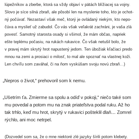
lúpež­ní­kov a zber­be, kto­rá sa vždy obja­ví v pätách blí­žia­cej sa voj­ny.
Slovo je síce sil­ná zbraň, ale pôso­bí len na mys­le­nie toho, kto je ochot­
ný počú­vať. Nezastaví však meč, kto­rý je ovlá­da­ný nie­kým, kto nepo­
čú­va a mys­lieť už zabu­dol. Čo vás však veľa­krát zachrá­ni, je vaša zlá
povesť. Samotný sta­ros­ta osa­dy si vši­mol, že mám občas, napriek
ešte tep­lé­mu poča­siu, na rukách ruka­vi­ce. Čo však netu­šil bolo, že
v pra­vej mám skry­tý hrot napus­te­ný jedom. Ten úbo­žiak kľa­čia­ci pre­do
mnou na zemi a pro­sia­ci o milosť, to mal ale spoz­nať na vlast­nej koži.
Len chví­ľu som zavá­hal, či na ňom vyskú­šam svo­ju novú zbraň…)
„
Nepros o život,“ pre­ho­vo­ril som k nemu.
„
Ušetrím ťa. Zmierme sa spo­lu a odíď v poko­ji,“ nie­čo také som
mu pove­dal a potom mu na znak pria­teľ­stva podal ruku. Až ho
tak trh­lo, keď mu hrot, skry­tý v ruka­vi­ci poštek­lil dlaň… Zomrel
rých­lo, ani moc netrpel.
(Dozvedel som sa, že o mne nie­kto­ré zlé jazy­ky šíri­li potom kle­be­ty.