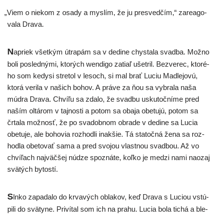
„
Viem o nie­kom z osa­dy a mys­lím, že ju pre­sved­čím,“ zare­a­go­
va­la Drava.
N
apriek všet­kým útra­pám sa v dedi­ne chys­ta­la svad­ba. Možno
boli posled­ný­mi, kto­rých wen­di­go zatiaľ ušet­ril. Bezverec, kto­ré­
ho som kedy­si stre­tol v lesoch, si mal brať Luciu Madlejovú,
kto­rá veri­la v našich bohov. A prá­ve za ňou sa vybra­la naša
múd­ra Drava. Chvíľu sa zda­lo, že svad­bu usku­toč­ní­me pred
naším oltá­rom v taj­nos­ti a potom sa oba­ja obe­tu­jú, potom sa
črta­la mož­nosť, že po sva­dob­nom obra­de v dedi­ne sa Lucia
obe­tu­je, ale boho­via roz­hod­li inak­šie. Tá sta­toč­ná žena sa roz­
hod­la obe­to­vať sama a pred svo­jou vlast­nou svad­bou. Až vo
chví­ľach naj­väč­šej núdze spoz­ná­te, koľ­ko je medzi nami naozaj
svä­tých bytostí.
S
lnko zapa­da­lo do krva­vých obla­kov, keď Drava s Luciou vstú­
pi­li do svä­ty­ne. Privítal som ich na pra­hu. Lucia bola tichá a ble­