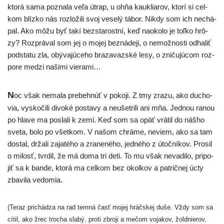
kto­rá sama pozna­la veľa útrap, u ohňa kauk­lia­rov, kto­rí si cel­
kom blíz­ko nás roz­lo­ži­li svoj vese­lý tábor. Nikdy som ich nechá­
pal. Ako môžu byť takí bez­sta­rost­ní, keď naoko­lo je toľ­ko hrô­
zy? Rozprával som jej o mojej bez­ná­de­ji, o nemož­nos­ti odha­liť
pod­sta­tu zla, obý­va­jú­ce­ho bra­za­vaz­ské lesy, o zni­ču­jú­com roz­
po­re medzi naši­mi vierami…
N
oc však nema­la pre­be­hnúť v poko­ji. Z tmy zra­zu, ako ducho­
via, vysko­či­li divo­ké posta­vy a neušet­ri­li ani mňa. Jednou ranou
po hla­ve ma posla­li k zemi. Keď som sa opäť vrá­til do náš­ho
sve­ta, bolo po všet­kom. V našom chrá­me, neviem, ako sa tam
dostal, drža­li zaja­té­ho a zra­ne­né­ho, jed­né­ho z útoč­ní­kov. Prosil
o milosť, tvr­dil, že má doma tri deti. To mu však neva­di­lo, pri­po­
jiť sa k ban­de, kto­rá ma cel­kom bez okol­kov a pat­rič­nej úcty
zba­vi­la vedomia.
(Teraz pri­chá­dza na rad tem­ná časť mojej hráčs­kej duše. Vždy som sa
cítil, ako žrec tro­cha sla­bý, pro­ti zbro­ji a mečom voja­kov, žold­nie­rov,