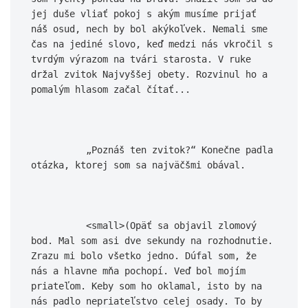
jej duše vliať pokoj s akým musíme prijať 
náš osud, nech by bol akýkoľvek. Nemali sme 
čas na jediné slovo, keď medzi nás vkročil s 
tvrdým výrazom na tvári starosta. V ruke 
držal zvitok Najvyššej obety. Rozvinul ho a 
pomalým hlasom začal čítať...

          „Poznáš ten zvitok?“ Konečne padla 
otázka, ktorej som sa najväčšmi obával.

          <small>(Opäť sa objavil zlomový 
bod. Mal som asi dve sekundy na rozhodnutie. 
Zrazu mi bolo všetko jedno. Dúfal som, že 
nás a hlavne mňa pochopí. Veď bol mojím 
priateľom. Keby som ho oklamal, isto by na 
nás padlo nepriateľstvo celej osady. To by 