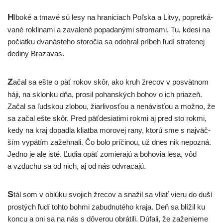
H
lbo­ké a tma­vé sú lesy na hra­ni­ciach Poľska a Litvy, pop­ret­ká­
va­né rok­li­na­mi a zava­le­né popa­da­ný­mi stro­ma­mi. Tu, kde­si na
počiat­ku dva­nás­te­ho sto­ro­čia sa odo­hral prí­beh ľudí stra­te­nej
dedi­ny Brazavas.
Z
ačal sa ešte o päť rokov skôr, ako kruh žre­cov v posvät­nom
háji, na sklon­ku dňa, pro­sil pohan­ských bohov o ich pria­zeň.
Začal sa ľud­skou zlo­bou, žiar­li­vos­ťou a nená­vis­ťou a mož­no, že
sa začal ešte skôr. Pred päť­de­sia­ti­mi rok­mi aj pred sto rok­mi,
kedy na kraj dopad­la kliat­ba moro­vej rany, kto­rú sme s naj­väč­
ším vypä­tím zažeh­na­li. Čo bolo prí­či­nou, už dnes nik nepoz­ná.
Jedno je ale isté. Ľudia opäť zomie­ra­jú a boho­via lesa, vôd
a vzdu­chu sa od nich, aj od nás odvracajú.
S
tál som v oblú­ku svo­jich žre­cov a sna­žil sa vliať vie­ru do duší
pros­tých ľudí toh­to boh­mi zabud­nu­té­ho kra­ja. Deň sa blí­žil ku
kon­cu a oni sa na nás s dôve­rou obrá­ti­li. Dúfali, že zaže­nie­me