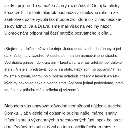
nikdy spo­je­né. Tu sa naše názo­ry roz­chá­dza­li. On aj kato­líc­ky
kňaz tvr­di­li, že ten­to úlo­mok pochá­dza z diab­lov­ho rohu, a že
aké­koľ­vek uži­tie vyvo­lá tak moc­né zlo, kto­ré nik z nás nedo­ká­
že ovlád­nuť. Ja a Drava, sme mali však na vec iný názor.
Úlomok nám pri­po­mí­nal časť paro­žia posvät­né­ho jeleňa…
(Stojíme na ďal­šej kri­žo­vat­ke deja. Jedna ces­ta vedie do záhu­by a jed­
na k náde­ji na víťazs­tvo. V duchu som sa len usmie­val jeho stra­chu.
Veď diab­la pri­nies­li do kra­ja oni – kres­ťa­nia, ale náš arte­fakt bol ďale­ko
star­ší. Viete si pred­sta­viť, čo by sa sta­lo, keby som ho počú­vol? Prišli
by sme o zbraň, kto­rou bolo mož­né ovlád­nuť prí­še­ry v lesoch a všet­
kých by nako­niec čaka­la bied­na smrť. Asi som jed­nal pod­ve­do­me, pred­
sa, čo je v prí­be­hu má v prí­be­hu aj význam.)
N
ebu­dem vás una­vo­vať dôvod­mi nemož­nos­ti náj­de­nia tre­tie­ho
úlom­ku… až vide­nie mi objas­ni­lo prí­či­nu našej már­nej sna­hy.
Hľadali sme u význam­ných a sces­to­va­ných ľudí, opak bol prav­
dou. Zvyšný roh sal ukrý­val na tom naj­vi­di­teľ­nej­šom mies­te,