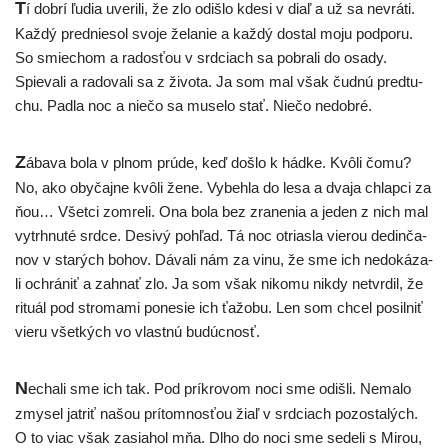
T
í dob­rí ľudia uve­ri­li, že zlo odiš­lo kde­si v diaľ a už sa nevrá­ti.
Každý pred­nie­sol svo­je žela­nie a kaž­dý dostal moju pod­po­ru.
So smie­chom a rados­ťou v srd­ciach sa pobra­li do osa­dy.
Spievali a rado­va­li sa z živo­ta. Ja som mal však čud­nú pred­tu­
chu. Padla noc a nie­čo sa muse­lo stať. Niečo nedobré.
Z
ába­va bola v plnom prú­de, keď doš­lo k hád­ke. Kvôli čomu?
No, ako oby­čaj­ne kvô­li žene. Vybehla do lesa a dva­ja chlap­ci za
ňou… Všetci zomre­li. Ona bola bez zra­ne­nia a jeden z nich mal
vytr­hnu­té srd­ce. Desivý pohľad. Tá noc otrias­la vie­rou dedin­ča­
nov v sta­rých bohov. Dávali nám za vinu, že sme ich nedo­ká­za­
li ochrá­niť a zahnať zlo. Ja som však niko­mu nikdy netvr­dil, že
ritu­ál pod stro­ma­mi pone­sie ich ťažo­bu. Len som chcel posil­niť
vie­ru všet­kých vo vlast­nú budúcnosť.
N
echa­li sme ich tak. Pod prí­kro­vom noci sme odiš­li. Nemalo
zmy­sel jat­riť našou prí­tom­nos­ťou žiaľ v srd­ciach pozos­ta­lých.
O to viac však zasia­hol mňa. Dlho do noci sme sede­li s Mirou,