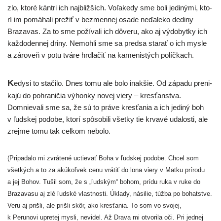
zlo, kto­ré kán­tri ich najb­liž­ších. Voľakedy sme boli jedi­ný­mi, kto­
rí im pomá­ha­li pre­žiť v bez­men­nej osa­de neďa­le­ko dedi­ny
Brazavas. Za to sme poží­va­li ich dôve­ru, ako aj výdo­byt­ky ich
kaž­do­den­nej dri­ny. Nemohli sme sa pred­sa sta­rať o ich mys­le
a záro­veň v potu tvá­re hrd­la­čiť na kame­nis­tých políčkach.
K
edy­si to sta­či­lo. Dnes tomu ale bolo inak­šie. Od zápa­du pre­ni­
ka­jú do pohra­ni­čia výhon­ky novej vie­ry – kres­ťan­stva.
Domnievali sme sa, že sú to prá­ve kres­ťa­nia a ich jedi­ný boh
v ľud­skej podo­be, kto­rí spô­so­bi­li všet­ky tie krva­vé uda­los­ti, ale
zrej­me tomu tak cel­kom nebolo.
(Pripadalo mi zvrá­te­né uctie­vať Boha v ľud­skej podo­be. Chcel som
všet­kých a to za akú­koľ­vek cenu vrá­tiť do lona vie­ry v Matku prí­ro­du
a jej Bohov. Tušil som, že s „ľud­ským“ bohom, prí­du ruka v ruke do
Brazavasu aj zlé ľud­ské vlast­nos­ti. Úklady, nási­lie, túž­ba po bohat­stve.
Veru aj priš­li, ale priš­li skôr, ako kres­ťa­nia. To som vo svo­jej,
k Perunovi upre­tej mys­li, nevi­del. Až Drava mi otvo­ri­la oči. Pri jed­nej