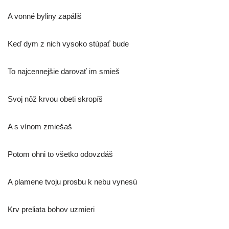
A von­né byli­ny zapáliš
Keď dym z nich vyso­ko stú­pať bude
To naj­cen­nej­šie daro­vať im smieš
Svoj nôž krvou obe­ti skropíš
A s vínom zmiešaš
Potom ohni to všet­ko odovzdáš
A pla­me­ne tvo­ju pros­bu k nebu vynesú
Krv pre­lia­ta bohov uzmieri