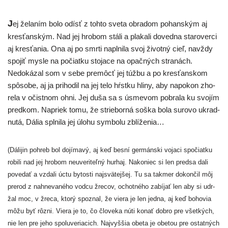
J
ej žela­ním bolo odísť z toh­to sve­ta obra­dom pohan­ským aj
kres­ťan­ským. Nad jej hro­bom stá­li a pla­ka­li doved­na sta­ro­ver­ci
aj kres­ťa­nia. Ona aj po smr­ti napl­ni­la svoj život­ný cieľ, navž­dy
spo­jiť mys­le na počiat­ku sto­ja­ce na opač­ných stra­nách.
Nedokázal som v sebe pre­môcť jej túž­bu a po kres­ťan­skom
spô­so­be, aj ja pri­ho­dil na jej telo hŕs­tku hli­ny, aby napo­kon zho­
re­la v očist­nom ohni. Jej duša sa s úsme­vom pobra­la ku svo­jím
pred­kom. Napriek tomu, že strie­bor­ná soš­ka bola suro­vo ukrad­
nu­tá, Dália spl­ni­la jej úlo­hu sym­bo­lu zblíženia…
(Dálijin poh­reb bol dojí­ma­vý, aj keď bes­ní ger­mán­ski voja­ci spo­čiat­ku
robi­li nad jej hro­bom neuve­ri­teľ­ný hur­haj. Nakoniec si len pred­sa dali
pove­dať a vzda­li úctu bytos­ti najs­vä­tej­šej. Tu sa tak­mer dokon­čil môj
pre­rod z nahne­va­né­ho vod­cu žre­cov, ochot­né­ho zabí­jať len aby si udr­
žal moc, v žre­ca, kto­rý spoz­nal, že vie­ra je len jed­na, aj keď boho­via
môžu byť rôz­ni. Viera je to, čo člo­ve­ka núti konať dob­ro pre všet­kých,
nie len pre jeho spo­lu­ve­ria­cich. Najvyššia obe­ta je obe­tou pre ostat­ných