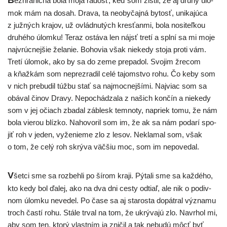
B
ezhra­nič­ná bola moja radosť, keď som zis­til, že aj dru­hý úlo­
mok mám na dosah. Drava, ta neoby­čaj­ná bytosť, uni­ka­jú­ca
z juž­ných kra­jov, už ovlád­nu­tých kres­ťan­mi, bola nosi­teľ­kou
dru­hé­ho úlom­ku! Teraz ostá­va len nájsť tre­tí a spl­ní sa mi moje
najv­rúc­nej­šie žela­nie. Bohovia však nie­ke­dy sto­ja pro­ti vám.
Tretí úlo­mok, ako by sa do zeme pre­pa­dol. Svojim žre­com
a kňaž­kám som neprez­ra­dil celé tajom­stvo rohu. Čo keby som
v nich pre­bu­dil túž­bu stať sa naj­moc­nej­ší­mi. Najviac som sa
obá­val činov Dravy. Nepochádzala z našich kon­čín a nie­ke­dy
som v jej očiach zba­dal záblesk tem­no­ty, napriek tomu, že nám
bola vie­rou blíz­ko. Nahovoril som im, že ak sa nám poda­rí spo­
jiť roh v jeden, vyže­nie­me zlo z lesov. Neklamal som, však
o tom, že celý roh skrý­va väč­šiu moc, som im nepovedal.
V
šet­ci sme sa roz­beh­li po šírom kra­ji. Pýtali sme sa kaž­dé­ho,
kto kedy bol ďalej, ako na dva dni ces­ty odtiaľ, ale nik o podiv­
nom úlom­ku neve­del. Po čase sa aj sta­ros­ta dopát­ral význa­mu
troch čas­tí rohu. Stále trval na tom, že ukrý­va­jú zlo. Navrhol mi,
aby som ten, kto­rý vlast­ním ja zni­čil a tak nebu­dú môcť byť