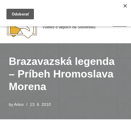
Preskočiť
Larpy.sk
na
Všetko o larpoch na Slovensku
obsah
Brazavazská legenda
– Príbeh Hromoslava
Morena
by
Arkor
13. 6. 2010