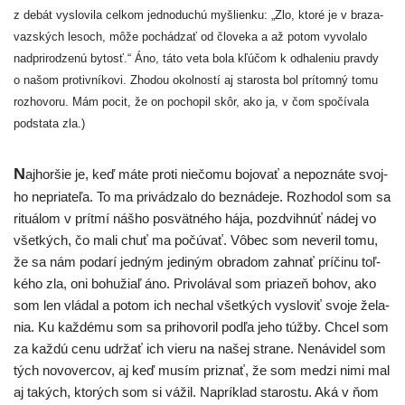
z debát vyslo­vi­la cel­kom jed­no­du­chú myš­lien­ku: „Zlo, kto­ré je v bra­za­
vaz­ských lesoch, môže pochá­dzať od člo­ve­ka a až potom vyvo­la­lo
nad­pri­ro­dze­nú bytosť.“ Áno, táto veta bola kľú­čom k odha­le­niu prav­dy
o našom pro­tiv­ní­ko­vi. Zhodou okol­nos­tí aj sta­ros­ta bol prí­tom­ný tomu
roz­ho­vo­ru. Mám pocit, že on pocho­pil skôr, ako ja, v čom spo­čí­va­la
pod­sta­ta zla.)
N
ajhor­šie je, keď máte pro­ti nie­čo­mu bojo­vať a nepoz­ná­te svoj­
ho nepria­te­ľa. To ma pri­vá­dza­lo do bez­ná­de­je. Rozhodol som sa
ritu­álom v prít­mí náš­ho posvät­né­ho hája, poz­dvi­hnúť nádej vo
všet­kých, čo mali chuť ma počú­vať. Vôbec som neve­ril tomu,
že sa nám poda­rí jed­ným jedi­ným obra­dom zahnať prí­či­nu toľ­
ké­ho zla, oni bohu­žiaľ áno. Privolával som pria­zeň bohov, ako
som len vlá­dal a potom ich nechal všet­kých vyslo­viť svo­je žela­
nia. Ku kaž­dé­mu som sa pri­ho­vo­ril pod­ľa jeho túž­by. Chcel som
za kaž­dú cenu udr­žať ich vie­ru na našej stra­ne. Nenávidel som
tých novo­ver­cov, aj keď musím pri­znať, že som medzi nimi mal
aj takých, kto­rých som si vážil. Napríklad sta­ros­tu. Aká v ňom