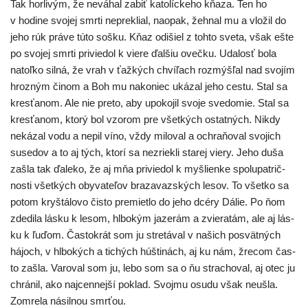
Tak hor­li­vým, že nevá­hal zabiť kato­líc­ke­ho kňa­za. Ten ho
v hodi­ne svo­jej smr­ti neprek­lial, naopak, žeh­nal mu a vlo­žil do
jeho rúk prá­ve túto soš­ku. Kňaz odišiel z toh­to sve­ta, však ešte
po svo­jej smr­ti pri­vie­dol k vie­re ďal­šiu oveč­ku. Udalosť bola
natoľ­ko sil­ná, že vrah v ťaž­kých chví­ľach roz­mýš­ľal nad svo­jím
hroz­ným činom a Boh mu nako­niec uká­zal jeho ces­tu. Stal sa
kres­ťa­nom. Ale nie pre­to, aby upo­ko­jil svo­je sve­do­mie. Stal sa
kres­ťa­nom, kto­rý bol vzo­rom pre všet­kých ostat­ných. Nikdy
neká­zal vodu a nepil víno, vždy milo­val a ochra­ňo­val svo­jich
suse­dov a to aj tých, kto­rí sa nezriek­li sta­rej vie­ry. Jeho duša
zašla tak ďale­ko, že aj mňa pri­vie­dol k myš­lien­ke spo­lu­pat­rič­
nos­ti všet­kých oby­va­te­ľov bra­za­vaz­ských lesov. To všet­ko sa
potom kryš­tá­lo­vo čis­to pre­miet­lo do jeho dcé­ry Dálie. Po ňom
zde­di­la lás­ku k lesom, hlbo­kým jaze­rám a zvie­ra­tám, ale aj lás­
ku k ľuďom. Častokrát som ju stre­tá­val v našich posvät­ných
hájoch, v hlbo­kých a tichých húš­ti­nách, aj ku nám, žre­com čas­
to zašla. Varoval som ju, lebo som sa o ňu stra­cho­val, aj otec ju
chrá­nil, ako naj­cen­nej­ší poklad. Svojmu osu­du však neuš­la.
Zomrela násil­nou smrťou.