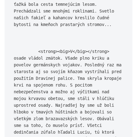
ťažká bola cesta temnejúcim lesom. 
Prechádzali sme mnohými roklinami. Svetlo 
našich fakieľ a kahancov kreslilo čudné 
bytosti na kmeňoch prastarých stromov...

          <strong><big>V</big></strong> 
osade vládol zmätok. Všade plno kriku a 
povelov germánskych vojakov. Posledný raz ma 
starosta aj so svojím kňazom vystríhali pred 
použitím Dravinej palice. Tma skryla kropaje 
krvi na spojenom rohu. S pocitom 
nebezpečenstva a možno aj výčitkami nad 
mojou krvavou obetou, sme stáli v hlúčiku 
uprostred osady. Najradšej by sme už boli 
hlboko v tmavých húštinách a bojovali so 
všetkým zlom brazavazských lesov. Obávali 
sme sa toho, čo muselo prísť. Všetci 
dedinčania zúfalo hľadali Luciu, tú ktorá 