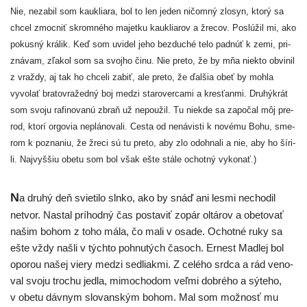
Nie, neza­bil som kauk­lia­ra, bol to len jeden ničom­ný zlo­syn, kto­rý sa
chcel zmoc­niť skrom­né­ho majet­ku kauk­lia­rov a žre­cov. Poslúžil mi, ako
pokus­ný krá­lik. Keď som uvi­del jeho bez­du­ché telo pad­núť k zemi, pri­
zná­vam, zľa­kol som sa svoj­ho činu. Nie pre­to, že by mňa nie­kto obvi­nil
z vraž­dy, aj tak ho chce­li zabiť, ale pre­to, že ďal­šia obeť by moh­la
vyvo­lať bra­to­vra­žed­ný boj medzi sta­ro­ver­ca­mi a kres­ťan­mi. Druhýkrát
som svo­ju rafi­no­va­nú zbraň už nepou­žil. Tu nie­kde sa zapo­čal môj pre­
rod, kto­rí orgo­via neplá­no­va­li. Cesta od nená­vis­ti k nové­mu Bohu, sme­
rom k pozna­niu, že žre­ci sú tu pre­to, aby zlo odo­hna­li a nie, aby ho šíri­
li. Najvyššiu obe­tu som bol však ešte stá­le ochot­ný vykonať.)
N
a dru­hý deň svie­ti­lo sln­ko, ako by snáď ani les­mi necho­dil
netvor. Nastal prí­hod­ný čas posta­viť zopár oltá­rov a obe­to­vať
našim bohom z toho mála, čo mali v osa­de. Ochotné ruky sa
ešte vždy našli v tých­to pohnu­tých časoch. Ernest Madlej bol
opo­rou našej vie­ry medzi sed­liak­mi. Z celé­ho srd­ca a rád veno­
val svo­ju tro­chu jed­la, mimo­cho­dom veľ­mi dob­ré­ho a sýte­ho,
v obe­tu dáv­nym slo­van­ským bohom. Mal som mož­nosť mu