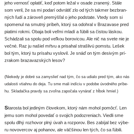
jeho ver­nosť opla­tiť, keď potom ležal v osa­de zra­ne­ný. Stále
som veril, že sa mi poda­rí odvrá­tiť zlo od tých tak­mer bez­bran­
ných ľudí a záro­veň pre­mýš­ľal o jeho pod­sta­te. Vtedy som si
spo­me­nul na smut­ný prí­beh, kto­rý sa odo­hral v Brazavase pred
pia­ti­mi rok­mi. Obaja boli veľ­mi mla­dí a ľúbi­li sa čis­tou lás­kou.
Schádzali sa spo­lu pod veľ­kou boro­vi­cou. Ale nič na sve­te nie je
več­né. Raz ju našiel mŕt­vu a pri­sa­hal straš­li­vú pomstu. Lešek
bol tým, kto­rý tu prí­sa­hu vyslo­vil. Je snáď on tým desi­vým prí­
zra­kom bra­za­vaz­ských lesov?
(Niekedy je dob­ré sa zamys­lieť nad tým, čo sa udia­lo pred tým, ako nás
uda­los­ti vtiah­nu do deja. Tu sme mali indí­ciu v podo­be úvod­né­ho prí­be­
hu. Skladačka prav­dy sa zvoľ­na zapo­ča­la vyná­rať z hĺbok hmiel.)
S
taros­ta bol jedi­ným člo­ve­kom, kto­rý nám mohol pomôcť. Len
jemu som mohol pove­dať o svo­jich podoz­re­niach. Viedli sme
spo­lu dlhý roz­ho­vor plný úvah a roz­po­rov. Bes zabí­jal bez výbe­
ru novo­ver­cov aj poha­nov, ale väč­ši­nou len tých, čo sa ľúbi­li.