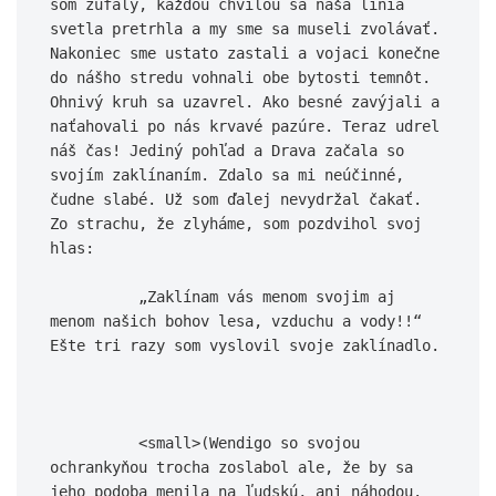
som zúfalý, každou chvíľou sa naša línia 
svetla pretrhla a my sme sa museli zvolávať. 
Nakoniec sme ustato zastali a vojaci konečne 
do nášho stredu vohnali obe bytosti temnôt. 
Ohnivý kruh sa uzavrel. Ako besné zavýjali a 
naťahovali po nás krvavé pazúre. Teraz udrel 
náš čas! Jediný pohľad a Drava začala so 
svojím zaklínaním. Zdalo sa mi neúčinné, 
čudne slabé. Už som ďalej nevydržal čakať. 
Zo strachu, že zlyháme, som pozdvihol svoj 
hlas:

          „Zaklínam vás menom svojim aj 
menom našich bohov lesa, vzduchu a vody!!“ 
Ešte tri razy som vyslovil svoje zaklínadlo.

          <small>(Wendigo so svojou 
ochrankyňou trocha zoslabol ale, že by sa 
jeho podoba menila na ľudskú, ani náhodou. 