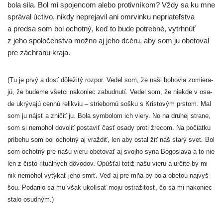
bola sila. Bol mi spo­jen­com ale­bo pro­tiv­ní­kom? Vždy sa ku mne
sprá­val úcti­vo, nikdy nepre­ja­vil ani omr­vin­ku nepria­teľ­stva
a pred­sa som bol ochot­ný, keď to bude potreb­né, vytr­hnúť
z jeho spo­lo­čen­stva mož­no aj jeho dcé­ru, aby som ju obe­to­val
pre záchra­nu kraja.
(Tu je prvý a dosť dôle­ži­tý roz­por. Vedel som, že naši boho­via zomie­ra­
jú, že bude­me všet­ci nako­niec zabud­nu­tí. Vedel som, že nie­kde v osa­
de ukrý­va­jú cen­nú relik­viu – strie­bor­nú soš­ku s Kristovým prs­tom. Mal
som ju nájsť a zni­čiť ju. Bola sym­bo­lom ich vie­ry. No na dru­hej stra­ne,
som si nemo­hol dovo­liť posta­viť časť osa­dy pro­ti žre­com. Na počiat­ku
prí­be­hu som bol ochot­ný aj vraž­diť, len aby ostal žiť náš sta­rý svet. Bol
som ochot­ný pre našu vie­ru obe­to­vať aj svoj­ho syna Bogoslava a to nie
len z čis­to ritu­ál­nych dôvo­dov. Opúšťal totiž našu vie­ru a urči­te by mi
nik nemo­hol vytý­kať jeho smrť. Veď aj pre mňa by bola obe­tou naj­vyš­
šou. Podarilo sa mu však uko­lí­sať moju ostra­ži­tosť, čo sa mi nako­niec
sta­lo osudným.)