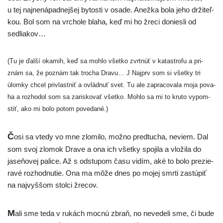
u tej naj­ne­ná­pad­nej­šej bytos­ti v osa­de. Anežka bola jeho drži­teľ­
kou. Bol som na vrcho­le bla­ha, keď mi ho žre­ci donies­li od
sedliakov…
(Tu je ďal­ší oka­mih, keď sa moh­lo všet­ko zvr­tnúť v kata­stro­fu a pri­
znám sa, že poznám tak tro­cha Dravu… J Najprv som si všet­ky tri
úlom­ky chcel pri­vlast­niť a ovlád­nuť svet. Tu ale zapra­co­va­la moja pova­
ha a roz­ho­dol som sa zaris­ko­vať všet­ko. Mohlo sa mi to kru­to vypom­
stiť, ako mi bolo potom povedané.)
Č
osi sa vte­dy vo mne zlo­mi­lo, mož­no pred­tu­cha, neviem. Dal
som svoj zlo­mok Drave a ona ich všet­ky spo­ji­la a vlo­ži­la do
jase­ňo­vej pali­ce. Až s odstu­pom času vidím, aké to bolo pre­zie­
ra­vé roz­hod­nu­tie. Ona ma môže dnes po mojej smr­ti zastú­piť
na naj­vyš­šom stol­ci žrecov.
M
ali sme teda v rukách moc­nú zbraň, no neve­de­li sme, či bude