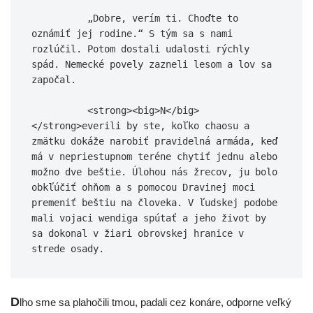
          „Dobre, verím ti. Choďte to 
oznámiť jej rodine.“ S tým sa s nami 
rozlúčil. Potom dostali udalosti rýchly 
spád. Nemecké povely zazneli lesom a lov sa 
započal.

          <strong><big>N</big>
</strong>everili by ste, koľko chaosu a 
zmätku dokáže narobiť pravidelná armáda, keď 
má v nepriestupnom teréne chytiť jednu alebo 
možno dve beštie. Úlohou nás žrecov, ju bolo 
obkľúčiť ohňom a s pomocou Dravinej moci 
premeniť beštiu na človeka. V ľudskej podobe 
mali vojaci wendiga spútať a jeho život by 
sa dokonal v žiari obrovskej hranice v 
D
lho sme sa pla­ho­či­li tmou, pada­li cez koná­re, odpor­ne veľ­ký