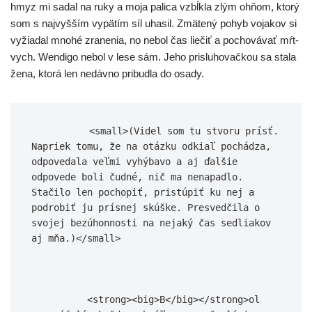
hmyz mi sadal na ruky a moja pali­ca vzbĺk­la zlým ohňom, kto­rý
som s naj­vyš­ším vypä­tím síl uha­sil. Zmätený pohyb voja­kov si
vyžia­dal mno­hé zra­ne­nia, no nebol čas lie­čiť a pocho­vá­vať mŕt­
vych. Wendigo nebol v lese sám. Jeho pri­slu­ho­vač­kou sa sta­la
žena, kto­rá len nedáv­no pri­bud­la do osady.
          <small>(Videl som tu stvoru prísť. 
Napriek tomu, že na otázku odkiaľ pochádza, 
odpovedala veľmi vyhýbavo a aj ďalšie 
odpovede boli čudné, nič ma nenapadlo. 
Stačilo len pochopiť, pristúpiť ku nej a 
podrobiť ju prísnej skúške. Presvedčila o 
svojej bezúhonnosti na nejaký čas sedliakov 
aj mňa.)</small>

          <strong><big>B</big></strong>ol 