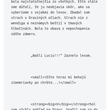
bola najstatočnejšia zo všetkých. Ešte stále 
sme dúfali, že ju neobjavia skôr, ako sa 
vyberieme s vojakmi do lesov. Zbadal som 
strach v Draviných očiach. Strach nie z 
wendiga a neznámych beštií v tmavých 
hlbočinách. Bola to obava z nepochopenia 
nášho zámeru.

          „Našli Luciu!!!“ Zaznelo lesom.

          <small>(Ešte teraz mi behajú 
zimomriavky po chrbte...)</small>

          <strong><big>V</big></strong>rhol 
som rýchly pohľad na Dravu. Snažil som sa do 