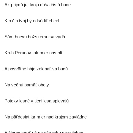
Ak prij­mú ju, tvo­ja duša čis­tá bude
Kto čin tvoj by odsú­diť chcel
Sám hne­vu bož­ské­mu sa vydá
Kruh Perunov tak mier nastolí
A posvät­né háje zele­nať sa budú
Na več­nú pamäť obety
Potoky les­né v tie­ni lesa spievajú
Na päť­de­siat jar mier nad kra­jom zavládne
A čier­na smrť už po vás ruku nevztiahne