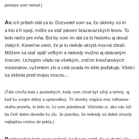
penia­ze som nemal.)
A
le ich prí­beh stál za to. Dozvedel som sa, že úlom­ky sú tri
a kto ich spo­jí, môže sa stáť pánom bra­za­vaz­ských lesov. To
bolo nie­čo pre mňa. Bol by som im dal za tú his­tor­ku aj desať
zla­tých. Konečne viem, že je tu nie­kde ukry­tá moc­ná zbraň.
Môžem sa stať opäť veľ­kým a nie­ke­dy mož­no aj obá­va­ným
žre­com. Uchopím vlá­du na všet­kým, zni­čím kres­ťan­ských
misi­oná­rov, vyže­niem zlo a celá osa­da mi ešte poďa­ku­je. Všetci
sa sklo­nia pred mojou mocou…
(Táto chví­ľa bola z posled­ných, kedy som chcel byť sil­ný a tem­ný, aj
keď ku svo­jim dob­rý a spra­vod­li­vý. Tri úlom­ky majú­ce moc tol­kie­nov­
ské­ho prs­te­ňa, to bolo to, čo som potre­bo­val. Všimnite si, ako vás túž­
ba činiť dob­ro dove­die ku zlu. Je prav­dou, že nie­ke­dy sú dob­ré úmys­ly
naj­lep­šou ces­tou do pekla.)