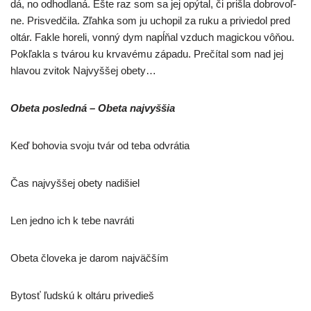
dá, no odhod­la­ná. Ešte raz som sa jej opý­tal, či priš­la dob­ro­voľ­
ne. Prisvedčila. Zľahka som ju ucho­pil za ruku a pri­vie­dol pred
oltár. Fakle hore­li, von­ný dym napĺňal vzduch magic­kou vôňou.
Pokľakla s tvá­rou ku krva­vé­mu zápa­du. Prečítal som nad jej
hla­vou zvi­tok Najvyššej obety…
Obeta posled­ná – Obeta najvyššia
Keď boho­via svo­ju tvár od teba odvrátia
Čas naj­vyš­šej obe­ty nadišiel
Len jed­no ich k tebe navráti
Obeta člo­ve­ka je darom najväčším
Bytosť ľud­skú k oltá­ru privedieš