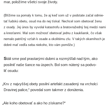
mar, polo­ží­me všet­ci svo­je životy.
(Blížime sa poma­ly k tomu, že aj keď som už v pod­sta­te začal odmie­
tať ľud­skú obe­tu, osud ma do nej tís­kal. Nechcel som obe­to­vať ženu
z osa­dy. Jej únos by vyvo­lal kata­stro­fu a bra­to­vra­žed­ný boj medzi nami
a kres­ťan­mi. Mal som mož­nosť obe­to­vať jed­nu z kauk­lia­rok, čo však
nema­lo pat­rič­ný vzťah k osa­de a oko­li­té­mu zlu. V takých oka­mi­hoch je
dob­ré mať ved­ľa seba nie­ko­ho, kto vám pomôže.)
S
táli sme pod pras­ta­rý­mi dub­mi a roz­mýš­ľa­li nad tým, ako
posil­niť naše šan­ce na úspech. Bol som núte­ný sa pod­vo­
liť osudu:
„
Krv z naj­vyš­šej obe­ty posil­ní arte­fakt zasa­de­ný na vrchol­ci
Dravinej pali­ce,“ pove­dal som tak­mer z donútenia.
„
Ale koho obe­to­vať a ako ho získame?“