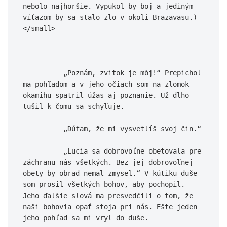
nebolo najhoršie. Vypukol by boj a jediným 
víťazom by sa stalo zlo v okolí Brazavasu.)
</small>

          „Poznám, zvitok je môj!“ Prepichol 
ma pohľadom a v jeho očiach som na zlomok 
okamihu spatril úžas aj poznanie. Už dlho 
tušil k čomu sa schyľuje.

          „Dúfam, že mi vysvetlíš svoj čin.“

          „Lucia sa dobrovoľne obetovala pre 
záchranu nás všetkých. Bez jej dobrovoľnej 
obety by obrad nemal zmysel.“ V kútiku duše 
som prosil všetkých bohov, aby pochopil. 
Jeho ďalšie slová ma presvedčili o tom, že 
naši bohovia opäť stoja pri nás. Ešte jeden 
jeho pohľad sa mi vryl do duše.
