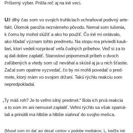
Príšerný výber. Prišla reč aj na iné veci.
U
ž dlhý čas som vo svo­jich truh­li­ciach ochra­ňo­val podiv­ný arte­
fakt. Úlomok paro­žia nezná­me­ho pôvo­du. Nemal som tuše­nia,
k čomu by mohol slú­žiť a ako ho pou­žiť. Čo iné mi ostá­va­lo,
ako hľa­dať význam toh­to pred­me­tu. Na sto­pu ma pri­vied­li kauk­
lia­ri, kto­rí vede­li roz­prá­vať veľa čud­ných prí­be­hov. Veď si za to
aj dali dob­re zapla­tiť. Starostovi pri­po­me­nu­li prí­beh o dvoch
zaľú­be­ných a vte­dy som už nevá­hal a skú­sil aj ja u nich šťas­tie.
Začal som opatr­ne vyzve­dať, čo by mi moh­li pove­dať o pred­
me­te, kto­rý mám vo svo­jom drža­ní. Takú rých­lu reak­ciu som
nepredpokladal.
„
Ty máš roh? Je to veľ­mi sil­ný pred­met.“ Bola ich prvá reak­cia
a to som im ani nemu­sel zapla­tiť. Veľmi rých­lo sa však spa­mä­
ta­li a pri­nú­ti­li ma hlb­šie a hlb­šie siah­nuť do svoj­ho mešca.
(Musel som im dať asi desať cen­tov v podo­be media­kov, L, keď­že iné