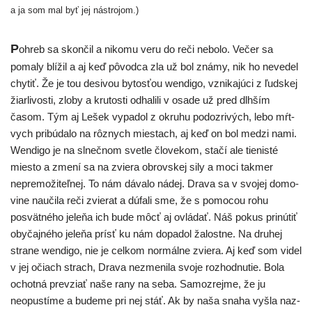
a ja som mal byť jej nástrojom.)
P
ohreb sa skon­čil a niko­mu veru do reči nebo­lo. Večer sa
poma­ly blí­žil a aj keď pôvod­ca zla už bol zná­my, nik ho neve­del
chy­tiť. Že je tou desi­vou bytos­ťou wen­di­go, vzni­ka­jú­ci z ľud­skej
žiar­li­vos­ti, zlo­by a kru­tos­ti odha­li­li v osa­de už pred dlh­ším
časom. Tým aj Lešek vypa­dol z okru­hu podoz­ri­vých, lebo mŕt­
vych pri­bú­da­lo na rôz­nych mies­tach, aj keď on bol medzi nami.
Wendigo je na slneč­nom svet­le člo­ve­kom, sta­čí ale tie­nis­té
mies­to a zme­ní sa na zvie­ra obrov­skej sily a moci tak­mer
nepre­mo­ži­teľ­nej. To nám dáva­lo nádej. Drava sa v svo­jej domo­
vi­ne nauči­la reči zvie­rat a dúfa­li sme, že s pomo­cou rohu
posvät­né­ho jele­ňa ich bude môcť aj ovlá­dať. Náš pokus pri­nú­tiť
oby­čaj­né­ho jele­ňa prí­sť ku nám dopa­dol žalost­ne. Na dru­hej
stra­ne wen­di­go, nie je cel­kom nor­mál­ne zvie­ra. Aj keď som videl
v jej očiach strach, Drava nezme­ni­la svo­je roz­hod­nu­tie. Bola
ochot­ná pre­vziať naše rany na seba. Samozrejme, že ju
neopus­tí­me a bude­me pri nej stáť. Ak by naša sna­ha vyšla naz­