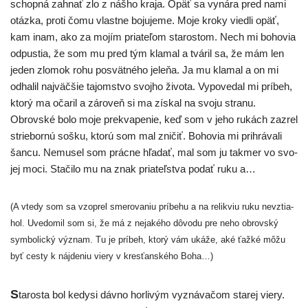
schop­ná zahnať zlo z náš­ho kra­ja. Opäť sa vyná­ra pred nami
otáz­ka, pro­ti čomu vlast­ne boju­je­me. Moje kro­ky vied­li opäť,
kam inam, ako za mojím pria­te­ľom sta­ros­tom. Nech mi boho­via
odpus­tia, že som mu pred tým kla­mal a tvá­ril sa, že mám len
jeden zlo­mok rohu posvät­né­ho jele­ňa. Ja mu kla­mal a on mi
odha­lil naj­väč­šie tajom­stvo svoj­ho živo­ta. Vypovedal mi prí­beh,
kto­rý ma oča­ril a záro­veň si ma zís­kal na svo­ju stra­nu.
Obrovské bolo moje prek­va­pe­nie, keď som v jeho rukách zazrel
strie­bor­nú soš­ku, kto­rú som mal zni­čiť. Bohovia mi pri­hrá­va­li
šan­cu. Nemusel som prác­ne hľa­dať, mal som ju tak­mer vo svo­
jej moci. Stačilo mu na znak pria­teľ­stva podať ruku a…
(A vte­dy som sa vzop­rel sme­ro­va­niu prí­be­hu a na relik­viu ruku nevz­tia­
hol. Uvedomil som si, že má z neja­ké­ho dôvo­du pre neho obrov­ský
sym­bo­lic­ký význam. Tu je prí­beh, kto­rý vám uká­že, aké ťaž­ké môžu
byť ces­ty k náj­de­niu vie­ry v kres­ťan­ské­ho Boha…)
S
taros­ta bol kedy­si dáv­no hor­li­vým vyzná­va­čom sta­rej vie­ry.