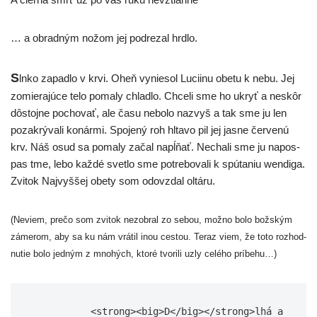
… a obrad­ným nožom jej pod­re­zal hrdlo.
S
lnko zapad­lo v krvi. Oheň vynie­sol Luciinu obe­tu k nebu. Jej
zomie­ra­jú­ce telo poma­ly chlad­lo. Chceli sme ho ukryť a neskôr
dôs­toj­ne pocho­vať, ale času nebo­lo naz­vyš a tak sme ju len
pozak­rý­va­li konár­mi. Spojený roh hlta­vo pil jej jas­ne čer­ve­nú
krv. Náš osud sa poma­ly začal napĺňať. Nechali sme ju napos­
pas tme, lebo kaž­dé svet­lo sme potre­bo­va­li k spú­ta­niu wen­di­ga.
Zvitok Najvyššej obe­ty som odo­vzdal oltáru.
(Neviem, pre­čo som zvi­tok nezob­ral zo sebou, mož­no bolo bož­ským
záme­rom, aby sa ku nám vrá­til inou ces­tou. Teraz viem, že toto roz­hod­
nu­tie bolo jed­ným z mno­hých, kto­ré tvo­ri­li uzly celé­ho príbehu…)
          <strong><big>D</big></strong>lhá a 