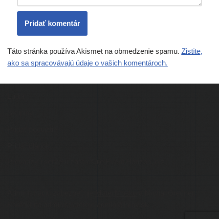
Táto stránka používa Akismet na obmedzenie spamu.
Zistite,
ako sa spracovávajú údaje o vašich komentároch.
Ľudia
Skupiny
Pridať podujatie
Pridať článok
Prevádzku serveru zastrešuje
Event Horizon
, o.z.
Administráciu zabezpečuje
Matej Moško
a Michal Grečner.
Kontakt na administrátorov: admin@larpy.sk