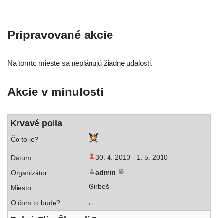
Pripravované akcie
Na tom­to mies­te sa neplá­nu­jú žiad­ne udalosti.
Akcie v minulosti
Krvavé polia
30. 4. 2010 -
1. 5. 2010
admin
Girbeš
,