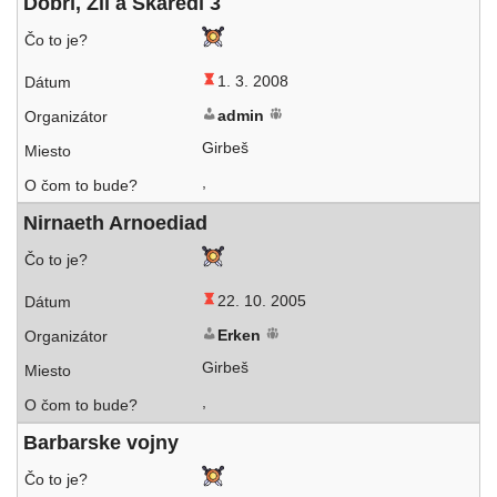
Dobrí, Zlí a Škaredí 3
1. 3. 2008
admin
Girbeš
,
Nirnaeth Arnoediad
22. 10. 2005
Erken
Girbeš
,
Barbarske voj­ny