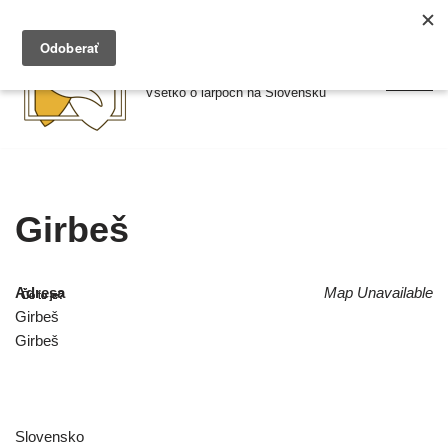
Preskočiť
Larpy.sk
na
Všetko o larpoch na Slovensku
obsah
Girbeš
Adresa
Map Unavailable
Girbeš
Girbeš
Slovensko