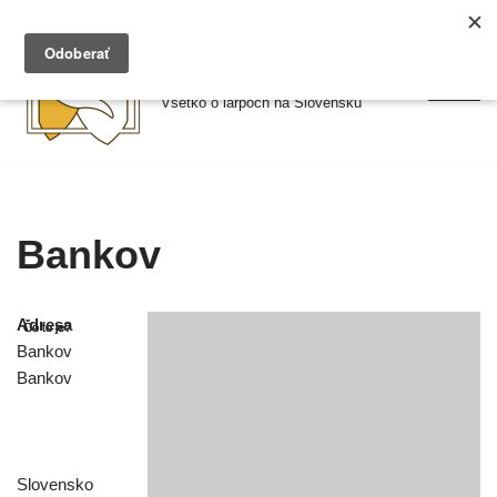
Preskočiť
Larpy.sk
na
Všetko o larpoch na Slovensku
obsah
Bankov
Adresa
Bankov
Bankov
Slovensko