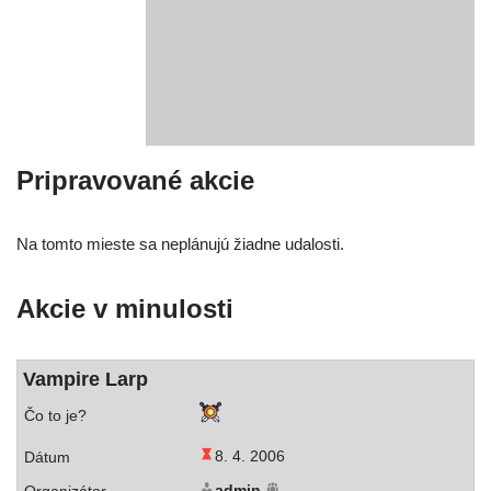
Pripravované akcie
Na tom­to mies­te sa neplá­nu­jú žiad­ne udalosti.
Akcie v minulosti
Vampire Larp
8. 4. 2006
admin