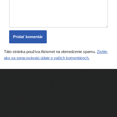
Táto stránka používa Akismet na obmedzenie spamu.
Zistite,
ako sa spracovávajú údaje o vašich komentároch.
Ľudia
Skupiny
Pridať podujatie
Pridať článok
Prevádzku serveru zastrešuje
Event Horizon
, o.z.