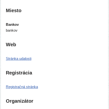
Miesto
Bankov
ban­kov
Web
Stránka uda­los­ti
Registrácia
Registračná strán­ka
Organizátor