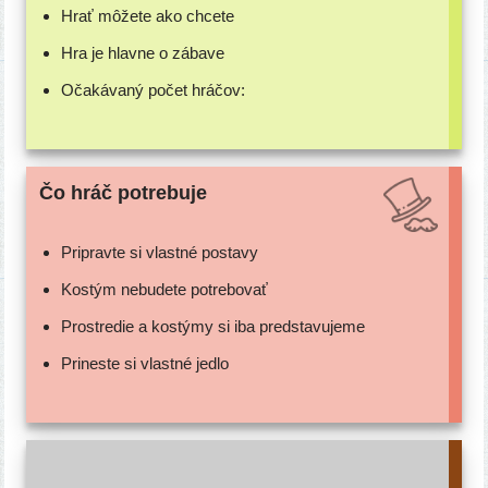
Hrať môže­te ako chcete
Hra je hlav­ne o zábave
Očakávaný počet hráčov:
Čo hráč potrebuje
Pripravte si vlast­né postavy
Kostým nebu­de­te potrebovať
Prostredie a kos­tý­my si iba predstavujeme
Prineste si vlast­né jedlo