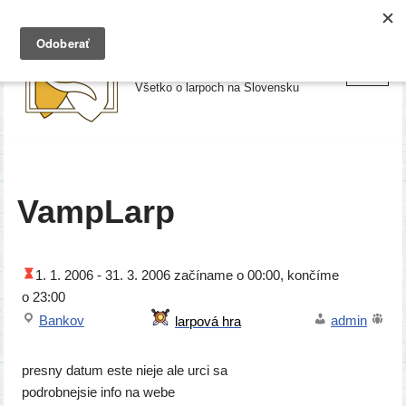
Preskočiť
Larpy.sk
na
Všetko o larpoch na Slovensku
obsah
VampLarp
1. 1. 2006 -
31. 3. 2006
začí­na­me o 00:00, kon­čí­me
o 23:00
Bankov
admin
pres­ny datum este nie­je ale urci sa
pod­rob­nej­sie info na webe