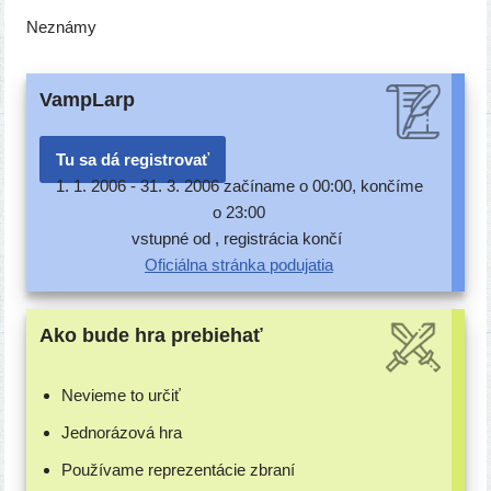
Neznámy
VampLarp
Tu sa dá registrovať
1. 1. 2006 -
31. 3. 2006 začí­na­me o 00:00, kon­čí­me
o 23:00
vstup­né od , regis­trá­cia končí
Oficiálna strán­ka podujatia
Ako bude hra prebiehať
Nevieme to určiť
Jednorázová hra
Používame repre­zen­tá­cie zbraní