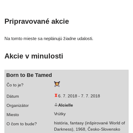
Pripravované akcie
Na tom­to mies­te sa neplá­nu­jú žiad­ne udalosti.
Akcie v minulosti
Born to Be Tamed
6. 7. 2018 -
7. 7. 2018
Alcielle
Vrútky
his­tó­ria, fan­ta­sy (inšpi­ro­va­né World of
Darkness), 1968, Česko-Slovensko