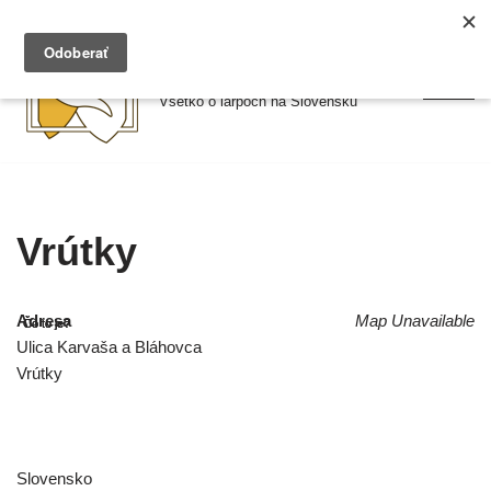
Preskočiť
Larpy.sk
na
Všetko o larpoch na Slovensku
obsah
Vrútky
Adresa
Map Unavailable
Ulica Karvaša a Bláhovca
Vrútky
Slovensko