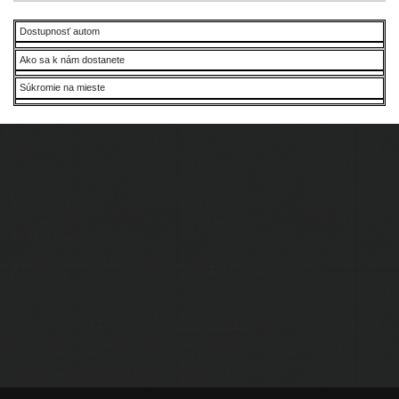
Dostupnosť autom
Ako sa k nám dostanete
Súkromie na mieste
Ľudia
Skupiny
Pridať podujatie
Pridať článok
Prevádzku serveru zastrešuje
Event Horizon
, o.z.
Administráciu zabezpečuje
Matej Moško
a Michal Grečner.
Kontakt na administrátorov: admin@larpy.sk
Icons created by Freepik - Flaticon