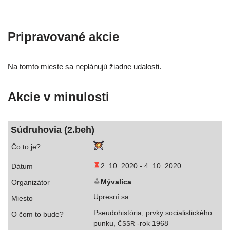
Pripravované akcie
Na tom­to mies­te sa neplá­nu­jú žiad­ne udalosti.
Akcie v minulosti
Súdruhovia (2.beh)
2. 10. 2020 -
4. 10. 2020
Mývalica
Upresní sa
Pseudohistória, prv­ky socia­lis­tic­ké­ho
pun­ku,
‑rok 1968
ČSSR