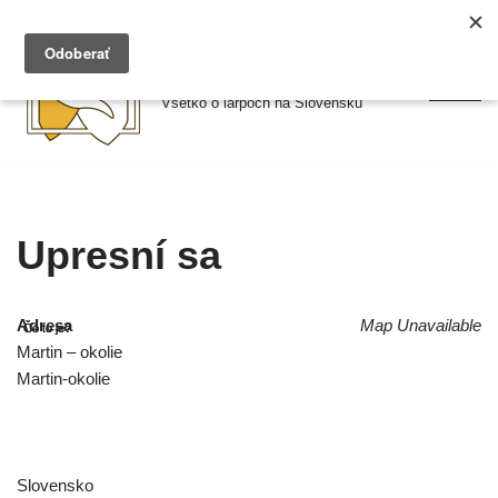
Preskočiť
Larpy.sk
na
Všetko o larpoch na Slovensku
obsah
Upresní sa
Adresa
Map Unavailable
Martin – okolie
Martin-okolie
Slovensko