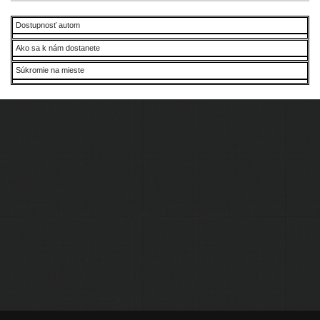
Dostupnosť autom
Ako sa k nám dostanete
Súkromie na mieste
Ľudia
Skupiny
Pridať podujatie
Pridať článok
Prevádzku serveru zastrešuje
Event Horizon
, o.z.
Administráciu zabezpečuje
Matej Moško
a Michal Grečner.
Kontakt na administrátorov: admin@larpy.sk
Icons created by Freepik - Flaticon