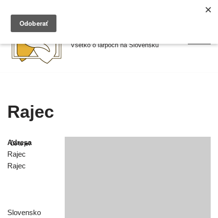
Preskočiť
Larpy.sk
na
Všetko o larpoch na Slovensku
obsah
Rajec
Adresa
Rajec
Rajec
Slovensko