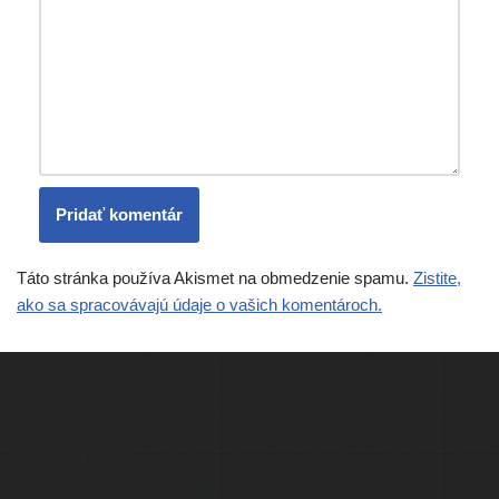
Táto stránka používa Akismet na obmedzenie spamu.
Zistite,
ako sa spracovávajú údaje o vašich komentároch.
Ľudia
Skupiny
Pridať podujatie
Pridať článok