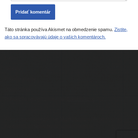
Táto stránka používa Akismet na obmedzenie spamu.
Zistite,
ako sa spracovávajú údaje o vašich komentároch.
Ľudia
Skupiny
Pridať podujatie
Pridať článok
Prevádzku serveru zastrešuje
Event Horizon
, o.z.
Administráciu zabezpečuje
Matej Moško
a Michal Grečner.
Kontakt na administrátorov: admin@larpy.sk
Icons created by Freepik - Flaticon