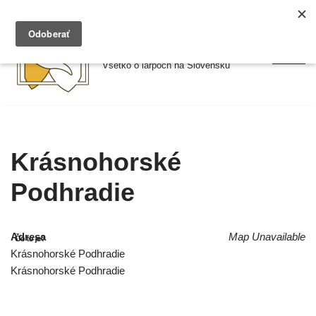
Preskočiť
Larpy.sk
na
Všetko o larpoch na Slovensku
obsah
Krásnohorské
Podhradie
Adresa
Map Unavailable
Krásnohorské Podhradie
Krásnohorské Podhradie