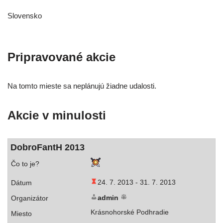
Slovensko
Pripravované akcie
Na tom­to mies­te sa neplá­nu­jú žiad­ne udalosti.
Akcie v minulosti
DobroFantH 2013
24. 7. 2013 -
31. 7. 2013
admin
Krásnohorské Podhradie