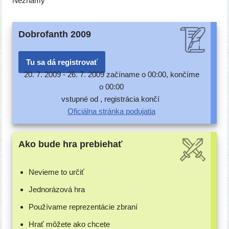
Neznámy
Dobrofanth 2009
Tu sa dá registrovať
20. 7. 2009 -
26. 7. 2009 začí­na­me o 00:00, kon­čí­me
o 00:00
vstup­né od , regis­trá­cia končí
Oficiálna strán­ka podujatia
Ako bude hra prebiehať
Nevieme to určiť
Jednorázová hra
Používame repre­zen­tá­cie zbraní
Hrať môže­te ako chcete