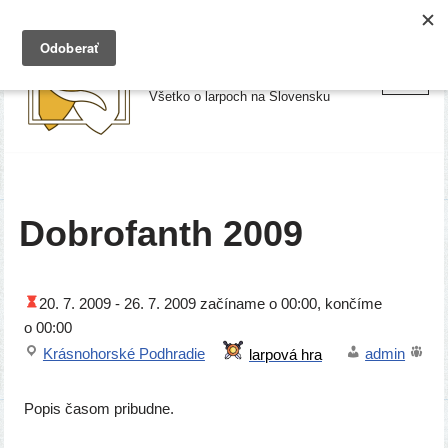
Preskočiť
Larpy.sk
na
Všetko o larpoch na Slovensku
obsah
Dobrofanth 2009
20. 7. 2009 -
26. 7. 2009
začí­na­me o 00:00, kon­čí­me
o 00:00
Krásnohorské Podhradie
admin
Popis časom pribudne.