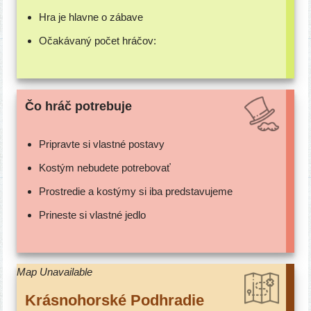
Hra je hlav­ne o zábave
Očakávaný počet hráčov:
Čo hráč potrebuje
Pripravte si vlast­né postavy
Kostým nebu­de­te potrebovať
Prostredie a kos­tý­my si iba predstavujeme
Prineste si vlast­né jedlo
Map Unavailable
Krásnohorské Podhradie