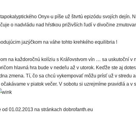
­po­ka­lyp­tic­ké­ho Onyx‑u píše už štvr­tú epi­zó­du svo­jích dejí
­je o nad­vlá­du nad hŕs­tkou pri­živ­ších ľudí v divo­či­ne zmu­to­v
ho­du­jú­cim jazýč­kom na váhe toh­to kreh­ké­ho equilibria !
om na kaž­do­roč­nú kolí­ziu s Kráľovstvom vín … sa usku­toč­ní v ne
pri­čom hlav­ná hra bude v nede­ľu až v uto­rok. Keďže ste aj dote­raz
­na zme­na. Tí, čo sa chcú vykem­po­vať môžu prí­sť už v stre­du a 
oča­ká­va­me v pia­tok večer. V sobo­tu si uzrej­mí­me pra­vid­lá a v 
 od 01.02.2013 na strán­kach dob​ro​fanth​.eu