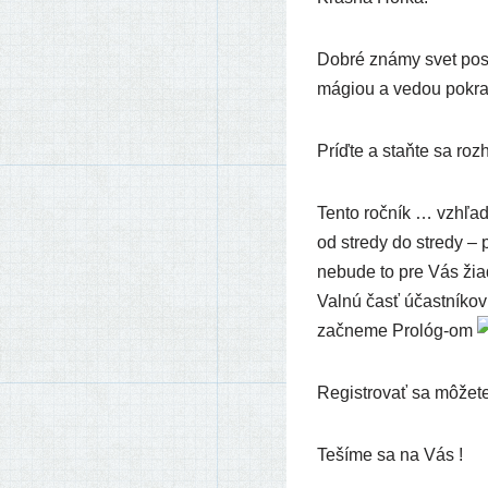
Dobré zná­my svet posta
mági­ou a vedou pokra­ču
Príďte a staň­te sa roz­
Tento roč­ník … vzhľa­d
od stre­dy do stre­dy – 
nebu­de to pre Vás žiad
Valnú časť účast­ní­kov 
začne­me Prológ-om
Registrovať sa môže­te
Tešíme sa na Vás !