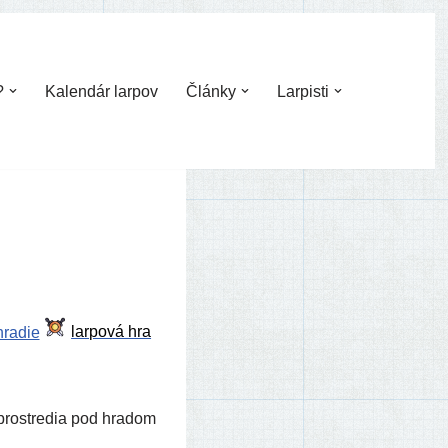
?
Kalendár larpov
Články
Larpisti
radie
ro­stre­dia pod hra­dom