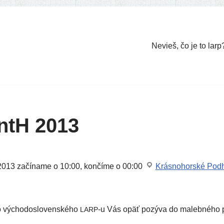
Nevieš, čo je to larp
ntH 2013
2013
začí­na­me o 10:00, kon­čí­me o 00:00
Krásnohorské Podh
ho výcho­do­slo­ven­ské­ho
‑u Vás opäť pozý­va do maleb­né­ho p
LARP