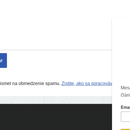
Akismet na obmedzenie spamu.
Zistite, ako sa spracovávajú úda
Prevádzku serveru zastrešuje
Event Horizon
, o.z.
Ic
Administráciu zabezpečuje
Matej Moško
a Michal