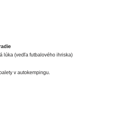
radie
 lúka (ved­ľa fut­ba­lo­vé­ho ihriska)
a toale­ty v autokempingu.