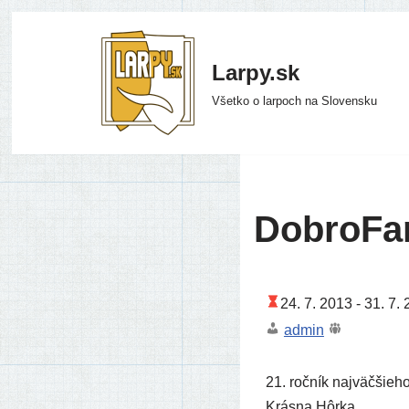
Preskočiť
Larpy.sk
na
Všetko o larpoch na Slovensku
obsah
DobroFa
24. 7. 2013 -
31. 7. 
admin
21. roč­ník naj­väč­šie­
Krásna Hôrka.