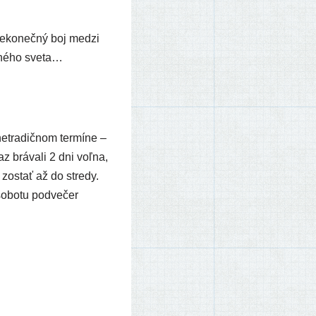
n. Nekonečný boj medzi
a­né­ho sveta…
tra­dič­nom ter­mí­ne –
 brá­va­li 2 dni voľ­na,
zostať až do stre­dy.
sobo­tu pod­ve­čer