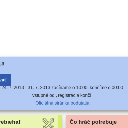
13
vať
24. 7. 2013 -
31. 7. 2013 začí­na­me o 10:00, kon­čí­me o 00:00
vstup­né od , regis­trá­cia končí
Oficiálna strán­ka podujatia
rebiehať
Čo hráč potrebuje