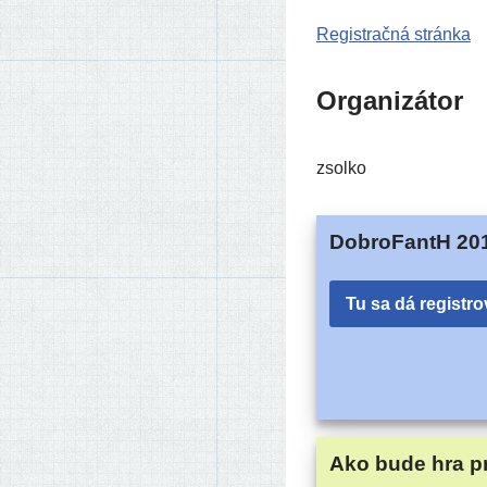
Registračná strán­ka
Organizátor
zsol­ko
DobroFantH 20
Tu sa dá registro
Ako bude hra p