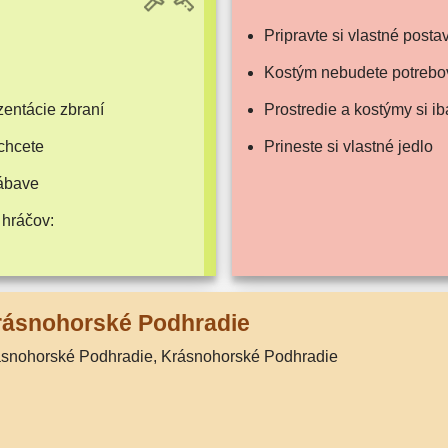
Pripravte si vlast­né posta
Kostým nebu­de­te potrebo
n­tá­cie zbraní
Prostredie a kos­tý­my si 
chcete
Prineste si vlast­né jedlo
zábave
 hráčov:
rásnohorské Podhradie
rásnohorské Podhradie, Krásnohorské Podhradie