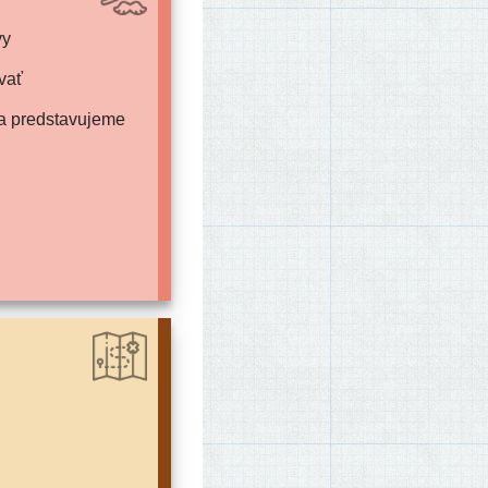
vy
vať
iba predstavujeme