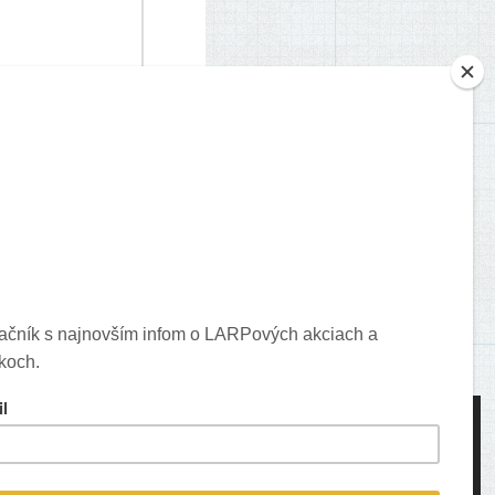
je o vašich komentároch.
ons created by Freepik - Flaticon