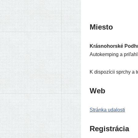
Miesto
Krásnohorské Podh
Autokemping a pri­ľah­lá
K dis­po­zí­cii spr­chy 
Web
Stránka uda­los­ti
Registrácia