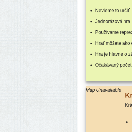
Nevieme to určiť
Jednorázová hra
Používame repre­ze
Hrať môže­te ako 
Hra je hlav­ne o 
Očakávaný počet
Map Unavailable
K
K