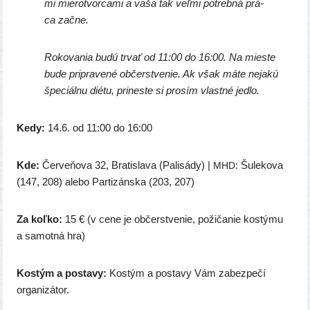
mi mie­rot­vor­ca­mi a vaša tak veľ­mi potreb­ná prá­
ca začne.
Rokovania budú trvať od 11:00 do 16:00. Na mies­te
bude pri­pra­ve­né občerstve­nie. Ak však máte neja­kú
špe­ciál­nu dié­tu, pri­nes­te si pro­sím vlast­né jedlo.
Kedy:
14.6. od 11:00 do 16:00
Kde:
Červeňova 32, Bratislava (Palisády) |
: Šulekova
MHD
(147, 208) ale­bo Partizánska (203, 207)
Za koľ­ko:
15 € (v cene je občerstve­nie, poži­ča­nie kos­tý­mu
a samot­ná hra)
Kostým a posta­vy:
Kostým a posta­vy Vám zabez­pe­čí
organizátor.