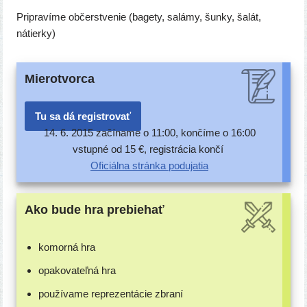
Pripravíme občerstve­nie (bage­ty, salá­my, šun­ky, šalát,
nátierky)
Mierotvorca
Tu sa dá registrovať
14. 6. 2015 začí­na­me o 11:00, kon­čí­me o 16:00
vstup­né od 15 €, regis­trá­cia končí
Oficiálna strán­ka podujatia
Ako bude hra prebiehať
komor­ná hra
opa­ko­va­teľ­ná hra
pou­ží­va­me repre­zen­tá­cie zbraní