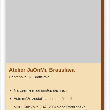
Ateliér JaOnMi, Bratislava
Červeňova 32, Bratislava
na úze­mie majú prí­stup iba hráči
auto môže zostať na her­nom území
: Šulekova (147, 208) ale­bo Partizánska
MHD