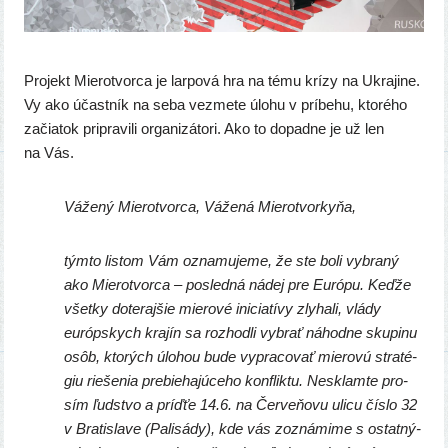
Projekt Mierotvorca je lar­po­vá hra na tému krí­zy na Ukrajine.
Vy ako účast­ník na seba vez­me­te úlo­hu v prí­be­hu, kto­ré­ho
začia­tok pri­pra­vi­li orga­ni­zá­to­ri. Ako to dopad­ne je už len
na Vás.
Vážený Mierotvorca, Vážená Mierotvorkyňa,
tým­to lis­tom Vám ozna­mu­je­me, že ste boli vybra­ný
ako Mierotvorca – posled­ná nádej pre Európu. Keďže
všet­ky dote­raj­šie mie­ro­vé ini­cia­tí­vy zly­ha­li, vlá­dy
európ­skych kra­jín sa roz­hod­li vybrať náhod­ne sku­pi­nu
osôb, kto­rých úlo­hou bude vypra­co­vať mie­ro­vú stra­té­
giu rie­še­nia pre­bie­ha­jú­ce­ho kon­flik­tu. Nesklamte pro­
sím ľud­stvo a príď­ťe 14.6. na Červeňovu uli­cu čís­lo 32
v Bratislave (Palisády), kde vás zozná­mi­me s ostat­ný­