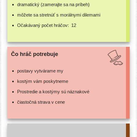
dra­ma­tic­ký (zame­raj­te sa na príbeh)
môže­te sa stret­núť s morál­ny­mi dilemami
Očakávaný počet hráčov:
12
Čo hráč potrebuje
posta­vy vytvá­ra­me my
kos­tým vám poskytneme
Prostredie a kos­tý­my sú náznakové
čias­toč­ná stra­va v cene