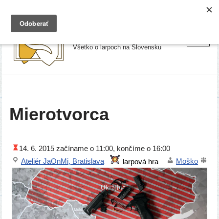
Preskočiť
Larpy.sk
na
Všetko o larpoch na Slovensku
obsah
Mierotvorca
14. 6. 2015
začí­na­me o 11:00, kon­čí­me o 16:00
Ateliér JaOnMi, Bratislava
Moško