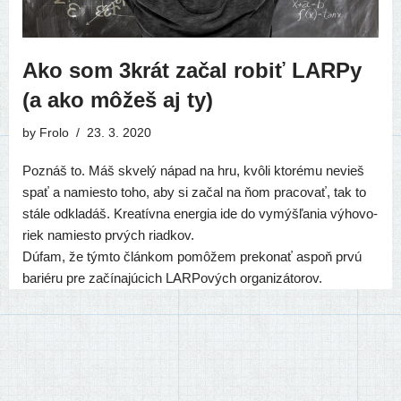
Ako som 3krát začal robiť LARPy
(a ako môžeš aj ty)
by
Frolo
23. 3. 2020
Poznáš to. Máš skve­lý nápad na hru, kvô­li kto­ré­mu nevieš
spať a namies­to toho, aby si začal na ňom pra­co­vať, tak to
stá­le odkla­dáš. Kreatívna ener­gia ide do vymýš­ľa­nia výho­vo­
riek namies­to prvých riadkov.
Dúfam, že tým­to člán­kom pomô­žem pre­ko­nať aspoň prvú
bari­é­ru pre začí­na­jú­cich LARPových organizátorov.