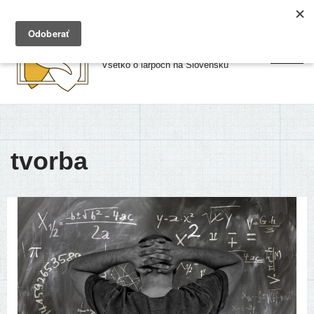
Preskočiť
Larpy.sk
na
Všetko o larpoch na Slovensku
obsah
tvorba