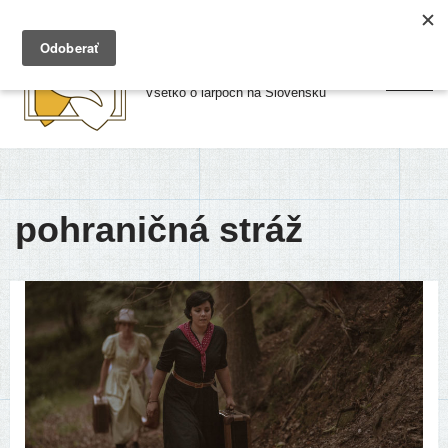
Preskočiť
Larpy.sk
na
Všetko o larpoch na Slovensku
obsah
pohraničná stráž