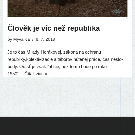
Člověk je víc než republika
by
Mývalica
8. 7. 2019
„
Je to čas Milady Horákovej, záko­na na ochra­nu
republiky,kolektivizácie a tábo­rov núte­nej prá­ce, čas neslo­
bo­dy. Odísť je však ľah­šie, než tomu bude po roku
1950“…
Čítať viac »
Ľudia
Skupiny