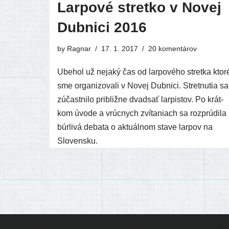
Larpové stretko v Novej
Dubnici 2016
by
Ragnar
17. 1. 2017
20 komentárov
Ubehol už neja­ký čas od lar­po­vé­ho stret­ka kto­r
sme orga­ni­zo­va­li v Novej Dubnici. Stretnutia sa
zúčast­ni­lo pri­bliž­ne dvad­sať lar­pis­tov. Po krát­
kom úvo­de a vrúc­nych zví­ta­niach sa rozp­rú­di­la
búr­li­vá deba­ta o aktu­ál­nom sta­ve lar­pov na
Slovensku.