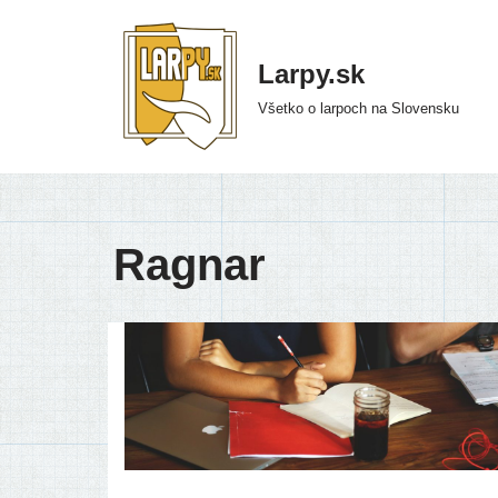
Preskočiť
Larpy.sk
na
Všetko o larpoch na Slovensku
obsah
Ragnar