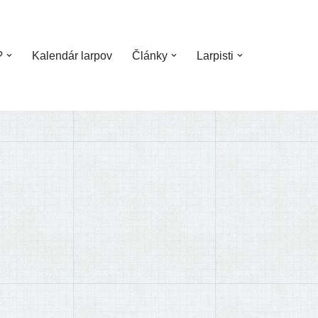
?
Kalendár larpov
Články
Larpisti