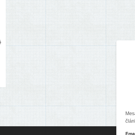
é
Prevádzku serveru zastrešuje
Event Horizon
, o.z.