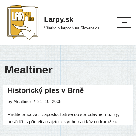
Preskočiť
Larpy.sk
na
Všetko o larpoch na Slovensku
obsah
Mealtiner
Historický ples v Brně
by
Mealtiner
21. 10. 2008
Přídite tan­co­va­ti, zapos­lú­cha­ti sě do sta­ro­dáv­né muzi­ky,
posěděti s přie­te­li a naj­vie­ce vychut­na­ti kúz­lo okamžiku.