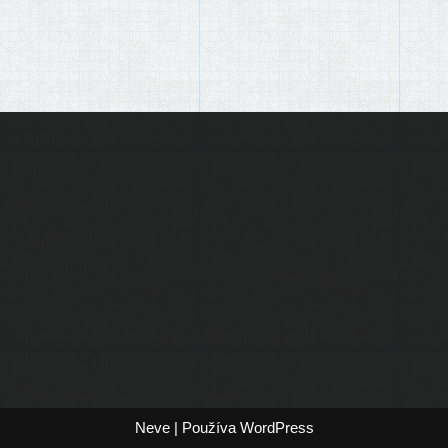
Ľudia
Skupiny
Pridať podujatie
Pridať článok
Prevádzku serveru zastrešuje
Event Horizon
, o.z.
Administráciu zabezpečuje
Matej Moško
a Michal Grečner.
Kontakt na administrátorov: admin@larpy.sk
Icons created by Freepik - Flaticon
Neve
| Používa
WordPress