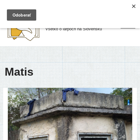
Preskočiť
Larpy.sk
na
Všetko o larpoch na Slovensku
obsah
Matis