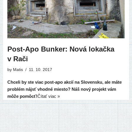
Post-Apo Bunker: Nová lokačka
v Rači
by
Matis
11. 10. 2017
Chceli by ste viac post-apo akcií na Slovensku, ale máte
prob­lém nájsť vhod­né mies­to? Náš nový pro­jekt vám
môže pomôcť!
Čítať viac »