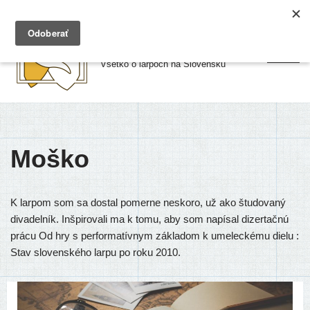
Preskočiť
Larpy.sk
na
Všetko o larpoch na Slovensku
obsah
Moško
K larpom som sa dostal pomerne neskoro, už ako študovaný
divadelník. Inšpirovali ma k tomu, aby som napísal dizertačnú
prácu Od hry s performatívnym základom k umeleckému dielu :
Stav slovenského larpu po roku 2010.