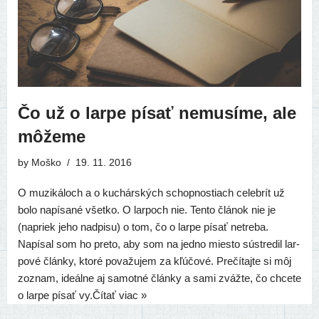
Čo už o larpe písať nemusíme, ale
môžeme
by
Moško
19. 11. 2016
O muzi­ká­loch a o kuchár­ských schop­nos­tiach celeb­rít už
bolo napí­sa­né všet­ko. O lar­poch nie. Tento člá­nok nie je
(napriek jeho nad­pi­su) o tom, čo o lar­pe písať netre­ba.
Napísal som ho pre­to, aby som na jed­no mies­to sústre­dil lar­
po­vé člán­ky, kto­ré pova­žu­jem za kľú­čo­vé. Prečítajte si môj
zoznam, ide­ál­ne aj samot­né člán­ky a sami zváž­te, čo chce­te
o lar­pe písať vy.
Čítať viac »