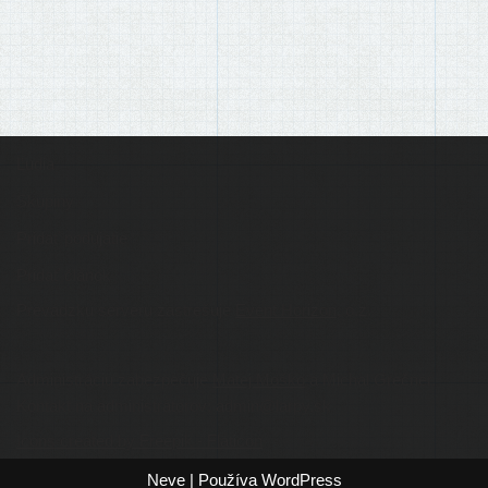
Ľudia
Skupiny
Pridať podujatie
Pridať článok
Prevádzku serveru zastrešuje
Event Horizon
, o.z.
Administráciu zabezpečuje
Matej Moško
a Michal Grečner.
Kontakt na administrátorov: admin@larpy.sk
Icons created by Freepik - Flaticon
Neve
| Používa
WordPress