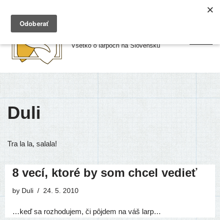
Preskočiť
Larpy.sk
na
Všetko o larpoch na Slovensku
obsah
Duli
Tra la la, salala!
8 vecí, ktoré by som chcel vedieť
by
Duli
24. 5. 2010
…keď sa roz­ho­du­jem, či pôj­dem na váš larp…