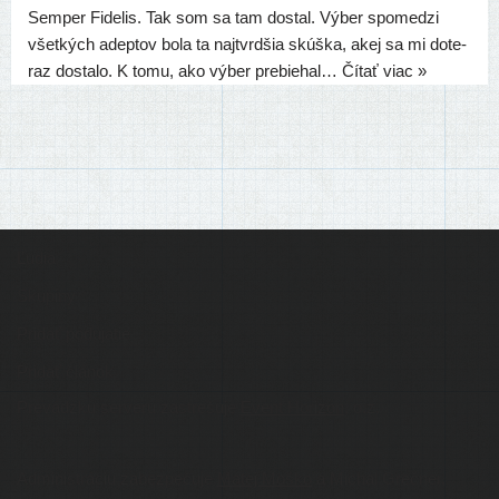
Semper Fidelis. Tak som sa tam dostal. Výber spo­me­dzi
všet­kých adep­tov bola ta naj­tvr­d­šia skúš­ka, akej sa mi dote­
raz dosta­lo. K tomu, ako výber pre­bie­hal…
Čítať viac »
Ľudia
Skupiny
Pridať podujatie
Pridať článok
Prevádzku serveru zastrešuje
Event Horizon
, o.z.
Administráciu zabezpečuje
Matej Moško
a Michal Grečner.