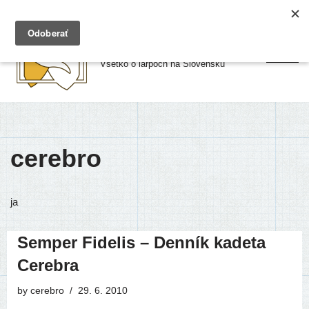
Preskočiť
Larpy.sk
na
Všetko o larpoch na Slovensku
obsah
cerebro
ja
Semper Fidelis – Denník kadeta
Cerebra
by
cerebro
29. 6. 2010