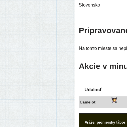
Slovensko
Pripravovan
Na tom­to mies­te sa neplá
Akcie v minu
Udalosť
Camelot
Vráže, pionier­sky tábor