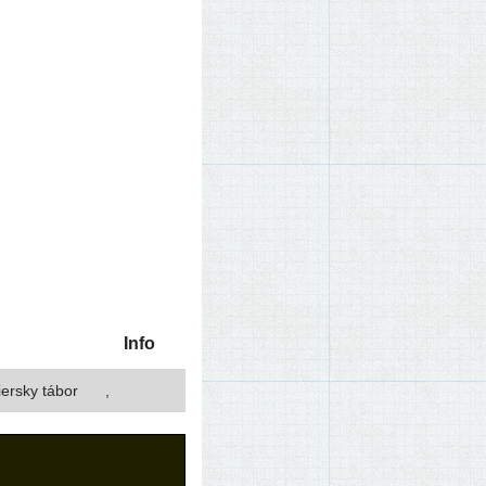
Info
ier­sky tábor
,