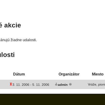
é akcie
­nu­jú žiad­ne udalosti.
losti
Dátum
Organizátor
Miesto
Vráže, pion
3. 11. 2006 -
5. 11. 2006
admin