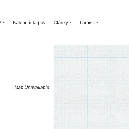
?
Kalendár larpov
Články
Larpisti
Map Unavailable