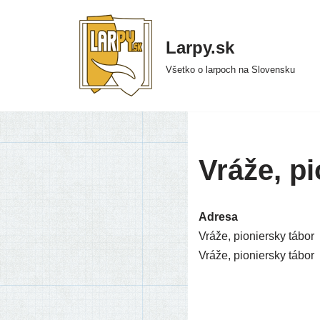
Preskočiť
Larpy.sk
na
Všetko o larpoch na Slovensku
obsah
Vráže, pi
Adresa
Vráže, pionier­sky tábor
Vráže, pionier­sky tábor