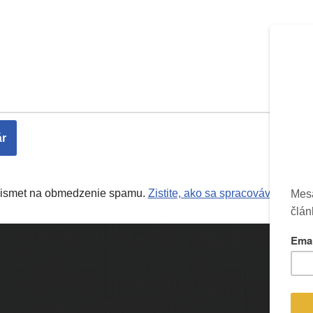
Akismet na obmedzenie spamu.
Zistite, ako sa spracovávajú úda
Prevádzku serveru zastrešuje
Event Horizon
, o.z.
Ic
Administráciu zabezpečuje
Matej Moško
a Michal
Grečner. Kontakt na administrátorov: