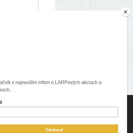
je o vašich komentároch.
ons created by Freepik - Flaticon