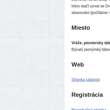
letos sta­čí ozvat se 
stra­vo­vá­ní (počí­tá­me
Miesto
Vráže, pionier­sky tá
Bývalý pionýr­ský tábo
Web
Stránka uda­los­ti
Registrácia
Registračná strán­ka