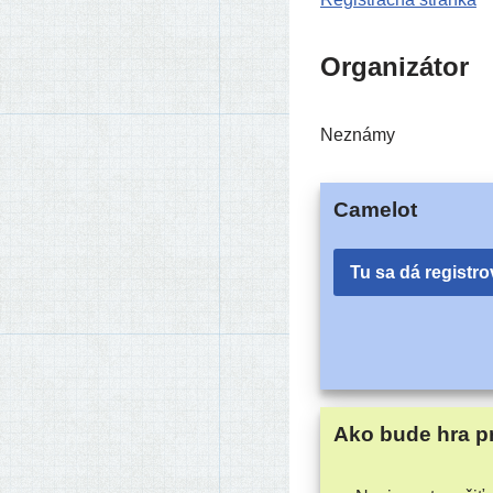
Organizátor
Neznámy
Camelot
Tu sa dá registro
Ako bude hra p