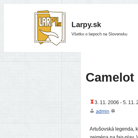
Preskočiť
Larpy.sk
na
Všetko o larpoch na Slovensku
obsah
Camelot
3. 11. 2006 -
5. 11. 
admin
Artušovská legen­da, kte
zej­mé­na na fair-play. V