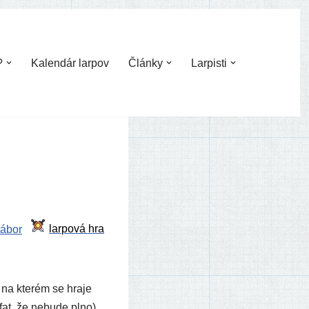
?
Kalendár larpov
Články
Larpisti
tábor
 na kte­rém se hra­je
­fat, že nebu­de plno),