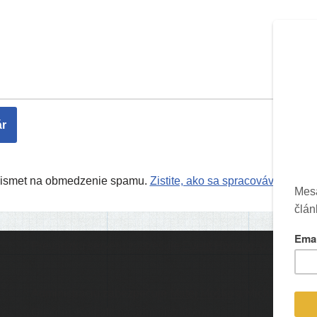
Akismet na obmedzenie spamu.
Zistite, ako sa spracovávajú úda
Prevádzku serveru zastrešuje
Event Horizon
, o.z.
Ic
Administráciu zabezpečuje
Matej Moško
a Michal
Grečner. Kontakt na administrátorov: