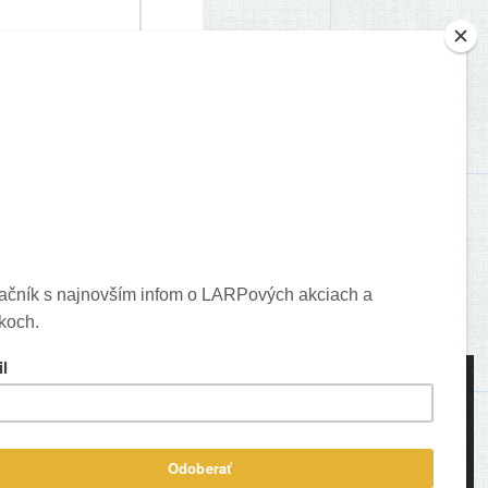
je o vašich komentároch.
ons created by Freepik - Flaticon