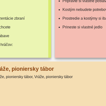
Pripravte si vlast­né posta
Kostým nebu­de­te potrebo
n­tá­cie zbraní
Prostredie a kos­tý­my si 
chcete
Prineste si vlast­né jedlo
zábave
 hráčov:
áže, pionier­sky tábor
áže, pionier­sky tábor, Vráže, pionier­sky tábor