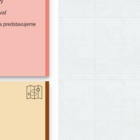
vy
vať
iba predstavujeme