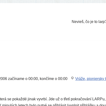
Nevieš, čo je to larp
2006
začí­na­me o 00:00, kon­čí­me o 00:00
Vráže, pionier­sky 
­rá se pokaž­dé jinak vyvr­bí. Jde už o tře­tí pokra­čo­vá­ní LARPu,
 minu­lých letech bylo nut­né se přih­lá­sit (vypl­nit přih­láš­ku a dou