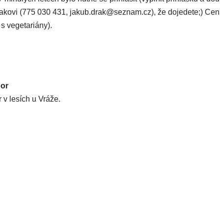
Drakovi (775 030 431, jakub.drak@seznam.cz), že doje­de­te;) Cen
 i s vegetariány).
bor
r v lesích u Vráže.