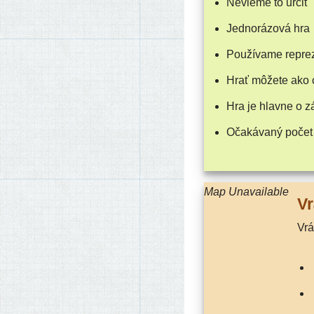
Nevieme to určiť
Jednorázová hra
Používame repre­ze
Hrať môže­te ako 
Hra je hlav­ne o 
Očakávaný počet
Map Unavailable
Vr
Vr