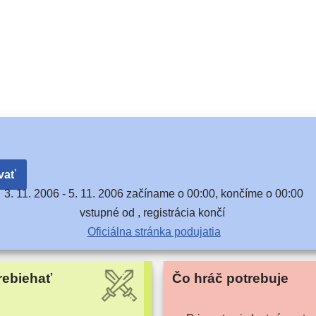
vať
3. 11. 2006 -
5. 11. 2006 začí­na­me o 00:00, kon­čí­me o 00:00
vstup­né od , regis­trá­cia končí
Oficiálna strán­ka podujatia
rebiehať
Čo hráč potrebuje