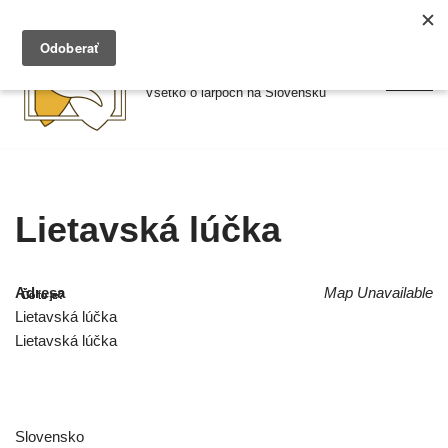
Preskočiť
Larpy.sk
na
Všetko o larpoch na Slovensku
obsah
Lietavská lúčka
Adresa
Map Unavailable
Lietavská lúčka
Lietavská lúčka
Slovensko