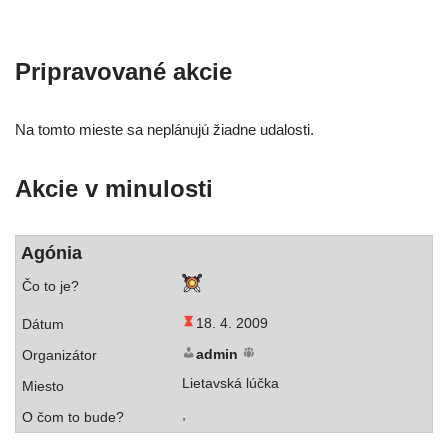
Pripravované akcie
Na tom­to mies­te sa neplá­nu­jú žiad­ne udalosti.
Akcie v minulosti
Agónia
18. 4. 2009
admin
Lietavská lúčka
,