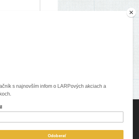
je o vašich komentároch.
ons created by Freepik - Flaticon