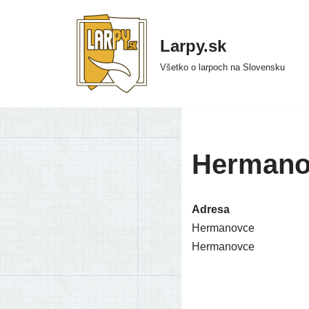
Preskočiť
Larpy.sk
na
Všetko o larpoch na Slovensku
obsah
Hermano
Adresa
Hermanovce
Hermanovce