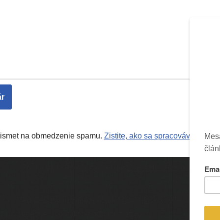
Akismet na obmedzenie spamu.
Zistite, ako sa spracovávajú úda
Prevádzku serveru zastrešuje
Event Horizon
, o.z.
Ic
Administráciu zabezpečuje
Matej Moško
a Michal
Grečner. Kontakt na administrátorov: