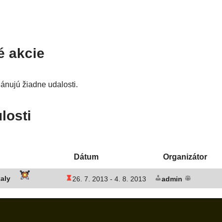
é akcie
­nu­jú žiad­ne udalosti.
losti
Dátum
Organizátor
kaly
26. 7. 2013 -
4. 8. 2013
admin