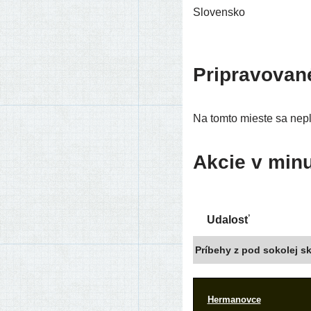
Slovensko
Pripravovan
Na tom­to mies­te sa neplá
Akcie v minu
Udalosť
Príbehy z pod soko­lej s
Hermanovce