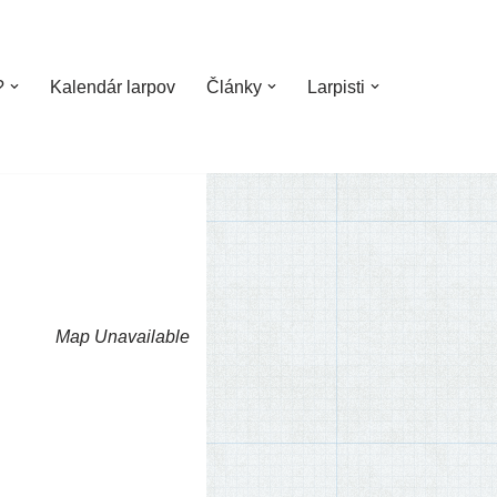
?
Kalendár larpov
Články
Larpisti
Map Unavailable