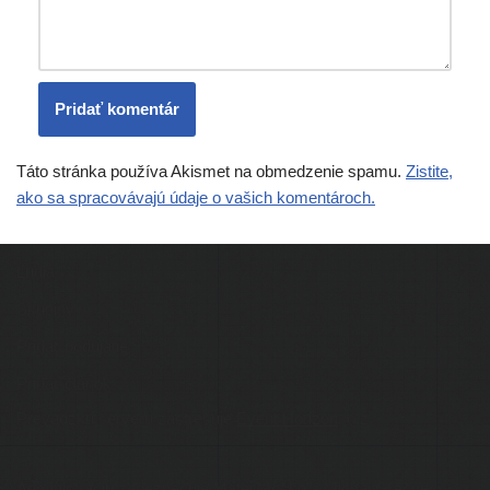
Táto stránka používa Akismet na obmedzenie spamu.
Zistite,
ako sa spracovávajú údaje o vašich komentároch.
Ľudia
Skupiny
Pridať podujatie
Pridať článok
Prevádzku serveru zastrešuje
Event Horizon
, o.z.
Administráciu zabezpečuje
Matej Moško
a Michal Grečner.