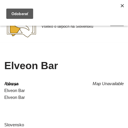
Preskočiť
Larpy.sk
na
Všetko o larpoch na Slovensku
obsah
Elveon Bar
Adresa
Map Unavailable
Elveon Bar
Elveon Bar
Slovensko