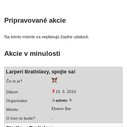
Pripravované akcie
Na tom­to mies­te sa neplá­nu­jú žiad­ne udalosti.
Akcie v minulosti
Larperi Bratislavy, spoj­te sa!
15. 5. 2010
admin
Elveon Bar
,