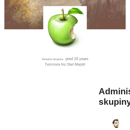
pred 10 years
Verejná sku­pi­na
Tvorcovia hry Starí Majstri
Adminis
skupin