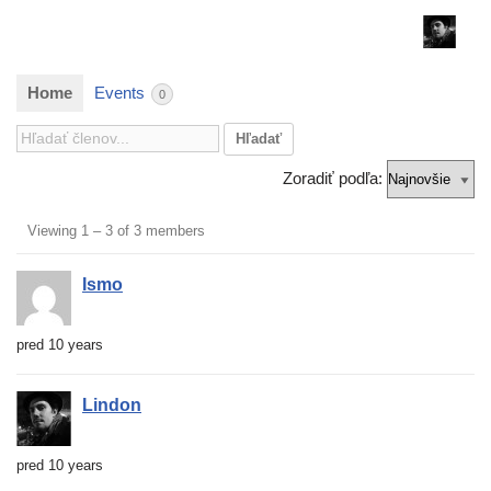
Home
Events
0
Zoradiť pod­ľa:
Členovia
Viewing 1 – 3 of 3 members
Ismo
pred 10 years
Lindon
pred 10 years