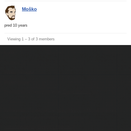
Moško
pred 10 years
Viewing 1 – 3 of 3 members
Ľudia
Skupiny
Pridať podujatie
Pridať článok
Prevádzku serveru zastrešuje
Event Horizon
, o.z.
Administráciu zabezpečuje
Matej Moško
a Michal Grečner.
Kontakt na administrátorov: admin@larpy.sk
Icons created by Freepik - Flaticon