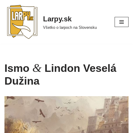
Preskočiť
Larpy.sk
na
Všetko o larpoch na Slovensku
obsah
&
Ismo
Lindon Veselá
Dužina