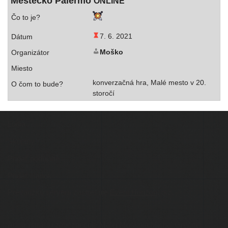
Mestečko Palermo
ONLINE
7. 6. 2021
Moško
kon­ver­zač­ná hra, Malé mes­to v 20.
storočí
Ľudia
Skupiny
Pridať podujatie
Pridať článok
Prevádzku serveru zastrešuje
Event Horizon
, o.z.
Administráciu zabezpečuje
Matej Moško
a Michal Grečner.