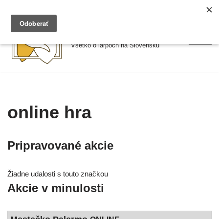
Preskočiť
Larpy.sk
na
Všetko o larpoch na Slovensku
obsah
online hra
Pripravované akcie
Žiadne uda­los­ti s tou­to znač­kou
Akcie v minulosti