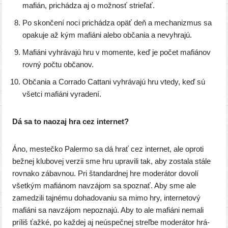
mafián, pri­chá­dza aj o mož­nosť strieľať.
Po skon­če­ní noci pri­chá­dza opäť deň a mecha­niz­mus sa
opa­ku­je až kým mafiá­ni ale­bo obča­nia a nevyhrajú.
Mafiáni vyhrá­va­jú hru v momen­te, keď je počet mafiá­nov
rov­ný počtu občanov.
Občania a Corrado Cattani vyhrá­va­jú hru vte­dy, keď sú
všet­ci mafiá­ni vyradení.
Dá sa to naozaj hra cez internet?
Áno, mes­teč­ko Palermo sa dá hrať cez inter­net, ale opro­ti
bež­nej klu­bo­vej ver­zii sme hru upra­vi­li tak, aby zosta­la stá­le
rov­na­ko zábav­nou. Pri štan­dard­nej hre mode­rá­tor dovo­lí
všet­kým mafiá­nom navzá­jom sa spoz­nať. Aby sme ale
zame­dzi­li taj­né­mu doha­do­va­niu sa mimo hry, inter­ne­to­vý
mafiá­ni sa navzá­jom nepoz­na­jú. Aby to ale mafiá­ni nema­li
prí­liš ťaž­ké, po kaž­dej aj neús­peč­nej streľ­be mode­rá­tor hrá­