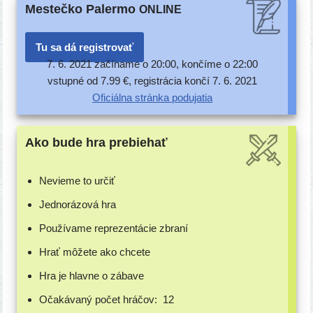
Mestečko Palermo
ONLINE
Tu sa dá registrovať
7. 6. 2021 začí­na­me o 20:00, kon­čí­me o 22:00
vstup­né od 7.99 €, regis­trá­cia kon­čí 7. 6. 2021
Oficiálna strán­ka podujatia
Ako bude hra prebiehať
Nevieme to určiť
Jednorázová hra
Používame repre­zen­tá­cie zbraní
Hrať môže­te ako chcete
Hra je hlav­ne o zábave
Očakávaný počet hráčov:
12