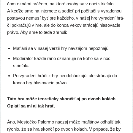
čom ozná­mi hrá­čom, na kto­ré oso­by sa v noci strie­ľa­lo.
A keď­že sme na inter­ne­te a sedieť pri počí­ta­či s vyra­de­nou
posta­vou nemu­sí byť pre kaž­dé­ho, v našej hre vyra­de­ní hrá­
či pokra­ču­jú v hre, ale do kon­ca vekov strá­ca­jú hla­so­va­cie
prá­vo. Aby sme to teda zhrnuli:
Mafiáni sa v našej ver­zii hry navzá­jom nepoznajú.
Moderátor kaž­dé ráno ozna­mu­je na koho sa v noci
strieľalo.
Po vyra­de­ní hrá­či z hry neod­chá­dza­jú, ale strá­ca­jú do
kon­ca hry hla­so­va­cie právo.
Táto hra môže teore­tic­ky skon­čiť aj po dvoch kolách.
Oplatí sa mi aj tak hrať.
Áno, Mestečko Palermo naozaj môže mafiá­nov odha­liť tak
rých­lo, že sa hra skon­čí po dvoch kolách. V prí­pa­de, že by