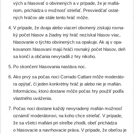
vých a hla­so­vať o obvi­ne­ných a v prí­pa­de, že je mafiá­
nom, pri­chá­dza o mož­nosť strie­ľať. Presviedčať ostat­
ných hrá­čov ale stá­le ten­to hráč môže.
V prí­pa­de, že dva­ja ale­bo via­ce­rí obvi­ne­ný zis­ka­jú rov­na­
ký počet hla­sov a žiad­ny iný hráč nezís­kal hla­sov viac,
hla­so­va­nie o tých­to obvi­ne­ných sa opa­ku­je. Ak aj v opa­
ko­va­nom hla­so­va­ní majú hrá­či rov­na­ký počet hla­sov, deň
sa kon­čí a obča­nia nevy­ra­di­li z hry nikoho.
Po skon­če­ní hla­so­va­nia nastá­va noc.
Ako prvý sa počas noci Corrado Cattani môže mode­rá­to­
ra opý­tať, či jeden kon­krét­ny hráč je ale­bo nie je mafián.
Informáciou, kto­rú dosta­ne môže počas hry pou­žiť pod­ľa
vlast­né­ho uváženia.
Počas noci dosta­ne kaž­dý nevy­ra­de­ný mafián mož­nosť
ozná­miť mode­rá­to­ro­vi, na koho chce strie­ľať. V prí­pa­de,
že sa všet­ci mafiá­ni pri streľ­be zhod­li, obeť pri­chá­dza
o hla­so­va­cie a navrho­va­cie prá­va. V prí­pa­de, že obe­ťou je