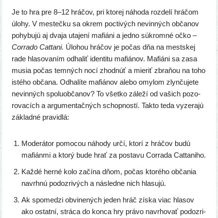
Je to hra pre 8–12 hrá­čov, pri kto­rej náho­da roz­de­lí hrá­čom
úlo­hy. V mes­teč­ku sa okrem poc­ti­vých nevin­ných obča­nov
pohy­bu­jú aj dva­ja uta­je­ní mafiá­ni a jed­no súkrom­né očko –
Corrado Cattani
.
Úlohou hrá­čov je počas dňa na mest­skej
rade hla­so­va­ním odha­liť iden­ti­tu mafiá­nov. Mafiáni sa zasa
musia počas tem­ných nocí zhod­núť a mie­riť zbra­ňou na toho
isté­ho obča­na. Odhalíte mafiá­nov ale­bo omy­lom zlyn­ču­je­te
nevin­ných spo­lu­ob­ča­nov? To všet­ko zále­ží od vašich pozo­
ro­va­cích a argu­men­tač­ných schop­nos­tí. Takto teda vyze­ra­jú
základ­né pravidlá:
Moderátor pomo­cou náho­dy určí, kto­rí z hrá­čov budú
mafián­mi a kto­rý bude hrať za posta­vu Corrada Cattaniho.
Každé her­né kolo začí­na dňom, počas kto­ré­ho obča­nia
navrh­nú podoz­ri­vých a násled­ne nich hlasujú.
Ak spo­me­dzi obvi­ne­ných jeden hráč zís­ka viac hla­sov
ako ostat­ní, strá­ca do kon­ca hry prá­vo navrho­vať podoz­ri­