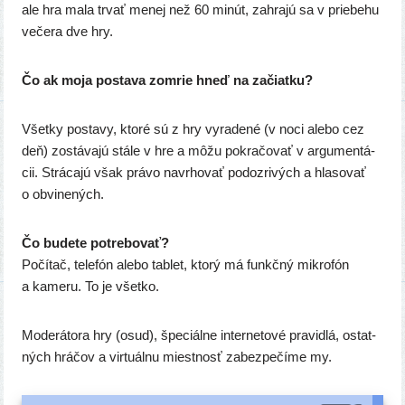
ale hra mala trvať menej než 60 minút, zahra­jú sa v prie­be­hu
veče­ra dve hry.
Čo ak moja posta­va zomrie hneď na začiatku?
Všetky posta­vy, kto­ré sú z hry vyra­de­né (v noci ale­bo cez
deň) zostá­va­jú stá­le v hre a môžu pokra­čo­vať v argu­men­tá­
cii. Strácajú však prá­vo navrho­vať podoz­ri­vých a hla­so­vať
o obvinených.
Čo bude­te potrebovať?
Počítač, tele­fón ale­bo tab­let, kto­rý má funkč­ný mik­ro­fón
a kame­ru. To je všetko.
Moderátora hry (osud), špe­ciál­ne inter­ne­to­vé pra­vid­lá, ostat­
ných hrá­čov a vir­tu­ál­nu miest­nosť zabez­pe­čí­me my.