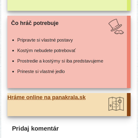
Čo hráč potrebuje
Pripravte si vlast­né postavy
Kostým nebu­de­te potrebovať
Prostredie a kos­tý­my si iba predstavujeme
Prineste si vlast­né jedlo
Hráme onli­ne na panak​ra​la​.sk
Pridaj komentár