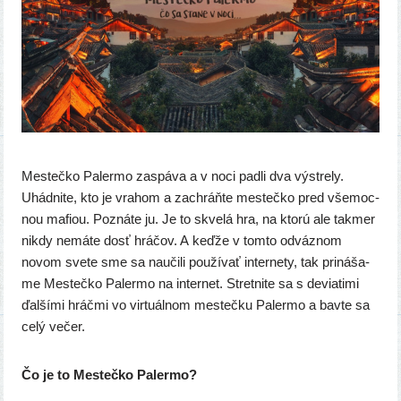
Mestečko Palermo zaspá­va a v noci pad­li dva výstre­ly.
Uhádnite, kto je vra­hom a zachráň­te mes­teč­ko pred vše­moc­
nou mafi­ou. Poznáte ju. Je to skve­lá hra, na kto­rú ale tak­mer
nikdy nemá­te dosť hrá­čov. A keď­že v tom­to odváz­nom
novom sve­te sme sa nauči­li pou­ží­vať inter­ne­ty, tak pri­ná­ša­
me Mestečko Palermo na inter­net. Stretnite sa s devia­ti­mi
ďal­ší­mi hráč­mi vo vir­tu­ál­nom mes­teč­ku Palermo a bav­te sa
celý večer.
Čo je to Mestečko Palermo?