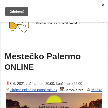
Preskočiť
Larpy.sk
na
Všetko o larpoch na Slovensku
obsah
Mestečko Palermo
ONLINE
7. 6. 2021
začí­na­me o 20:00, kon­čí­me o 22:00
Hráme onli­ne na panak​ra​la​.sk
Moško