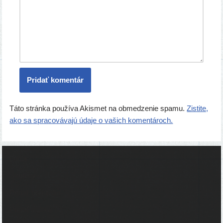
Táto stránka používa Akismet na obmedzenie spamu.
Zistite,
ako sa spracovávajú údaje o vašich komentároch.
Ľudia
Skupiny
Pridať podujatie
Pridať článok