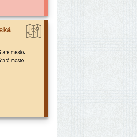
­ská
Staré mesto