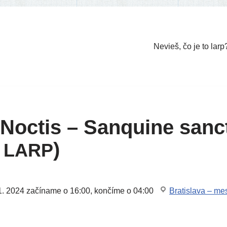
Nevieš, čo je to larp
Noctis – Sanquine san
e
)
LARP
1. 2024
začí­na­me o 16:00, kon­čí­me o 04:00
Bratislava – me