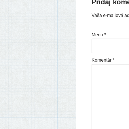
Pridaj kom
Vaša e-mailová a
Meno
*
Komentár
*