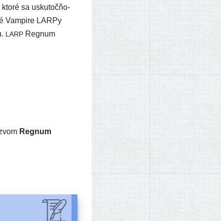
kto­ré sa usku­toč­ňo­
t­né Vampire LARPy
u.
Regnum
LARP
náz­vom
Regnum