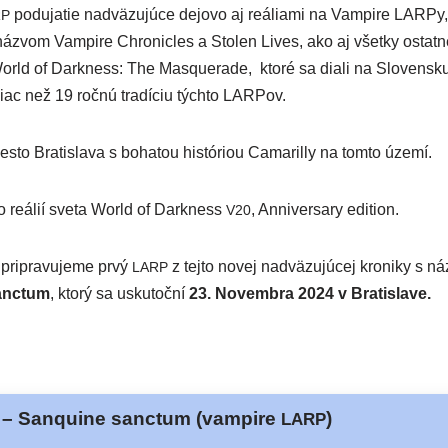
podu­ja­tie nad­vä­zu­jú­ce dejo­vo aj reália­mi na Vampire LARPy, 
RP
 náz­vom Vampire Chronicles a Stolen Lives, ako aj všet­ky osta
 World of Darkness: The Masquerade, kto­ré sa dia­li na Slovensk
iac než 19 roč­nú tra­dí­ciu tých­to LARPov.
to Bratislava s boha­tou his­tó­ri­ou Camarilly na tom­to území.
do reálií sve­ta World of Darkness
, Anniversary edition.
V20
pri­pra­vu­je­me prvý
z tej­to novej nad­vä­zu­jú­cej kro­ni­ky s 
LARP
anctum
, kto­rý sa usku­toč­ní
23. Novembra 2024 v Bratislave.
 – Sanquine sanctum (vampire
)
LARP