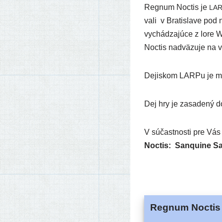
Regnum Noctis je
LA
va­li v Bratislave pod
vychá­dza­jú­ce z lore
Noctis nad­vä­zu­je na v
Dejiskom LARPu je mes­
Dej hry je zasa­de­ný 
V súčast­nos­ti pre Vás 
Noctis:
Sanquine S
Regnum Noctis