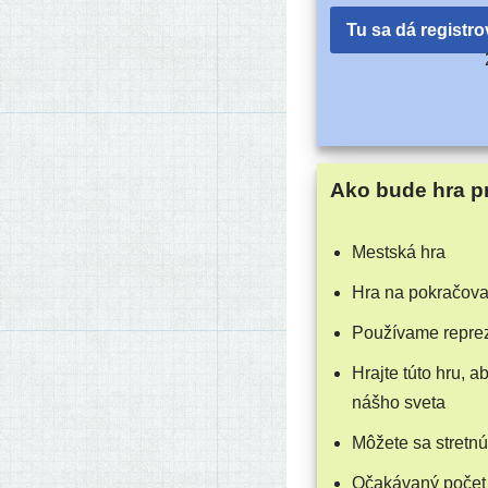
Tu sa dá registro
Ako bude hra p
Mestská hra
Hra na pokračova
Používame repre­ze
Hrajte túto hru, ab
náš­ho sveta
Môžete sa stret­nú
Očakávaný počet