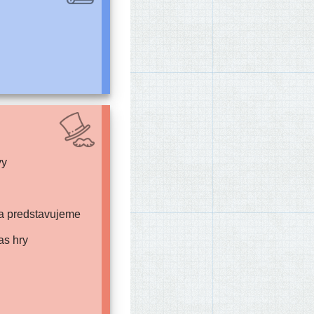
vy
iba predstavujeme
as hry