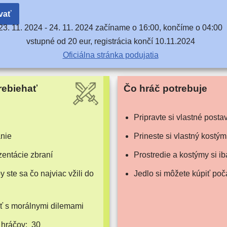
vať
23. 11. 2024 -
24. 11. 2024 začí­na­me o 16:00, kon­čí­me o 04:00
vstup­né od 20 eur, regis­trá­cia kon­čí 10.11.2024
Oficiálna strán­ka podujatia
rebiehať
Čo hráč potrebuje
Pripravte si vlast­né posta
nie
Prineste si vlast­ný kostým
n­tá­cie zbraní
Prostredie a kos­tý­my si 
y ste sa čo naj­viac vži­li do
Jedlo si môže­te kúpiť poč
ť s morál­ny­mi dilemami
 hráčov:
30