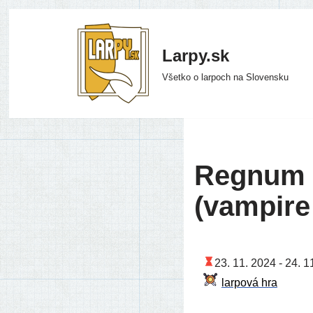
Preskočiť
Larpy.sk
na
Všetko o larpoch na Slovensku
obsah
Regnum 
(vampir
23. 11. 2024 -
24. 1