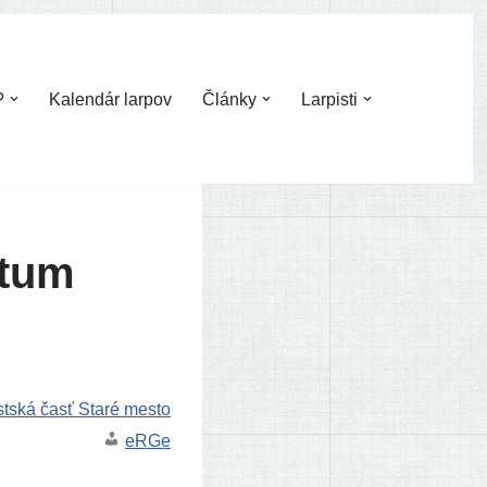
?
Kalendár larpov
Články
Larpisti
ctum
st­ská časť Staré mesto
eRGe