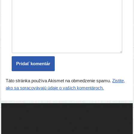
Táto stránka používa Akismet na obmedzenie spamu.
Zistite,
ako sa spracovávajú údaje o vašich komentároch.
Ľudia
Skupiny
Pridať podujatie