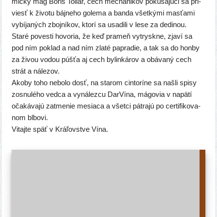
mic­ký mág Boris Toliar, cech mecha­ni­kov pokú­ša­jú­ci sa pri­
viesť k živo­tu báj­ne­ho gole­ma a ban­da všet­ký­mi mas­ťa­mi
vybí­ja­ných zboj­ní­kov, kto­rí sa usa­di­li v lese za dedinou.
Staré poves­ti hovo­ria, že keď pra­meň vytrysk­ne, zja­ví sa
pod ním poklad a nad ním zla­té pap­ra­die, a tak sa do hon­by
za živou vodou púš­ťa aj cech bylin­ká­rov a obá­va­ný cech
strát a nálezov.
Akoby toho nebo­lo dosť, na sta­rom cin­to­rí­ne sa našli spi­sy
zosnu­lé­ho ved­ca a vyná­lez­cu DarVína, mágo­via v napä­tí
oča­ká­va­jú zatme­nie mesia­ca a všet­ci pát­ra­jú po cer­ti­fi­ko­va­
nom blbovi.
Vitajte späť v Kráľovstve Vína.