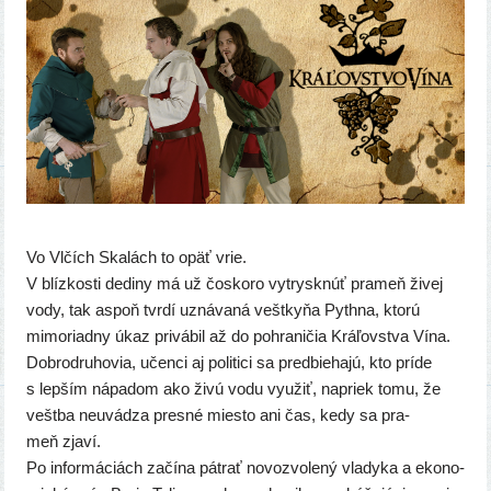
Vo Vlčích Skalách to opäť vrie.
V blíz­kos­ti dedi­ny má už čosko­ro vytrysk­núť pra­meň živej
vody, tak aspoň tvr­dí uzná­va­ná vešt­ky­ňa Pythna, kto­rú
mimo­riad­ny úkaz pri­vá­bil až do pohra­ni­čia Kráľovstva Vína.
Dobrodruhovia, učen­ci aj poli­ti­ci sa pred­bie­ha­jú, kto prí­de
s lep­ším nápa­dom ako živú vodu využiť, napriek tomu, že
vešt­ba neuvá­dza pres­né mies­to ani čas, kedy sa pra­
meň zjaví.
Po infor­má­ciách začí­na pát­rať novo­zvo­le­ný vla­dy­ka a eko­no­