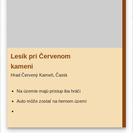
Lesík pri Červenom
kameni
Hrad Červený Kameň, Častá
na úze­mie majú prí­stup iba hráči
auto môže zostať na her­nom území