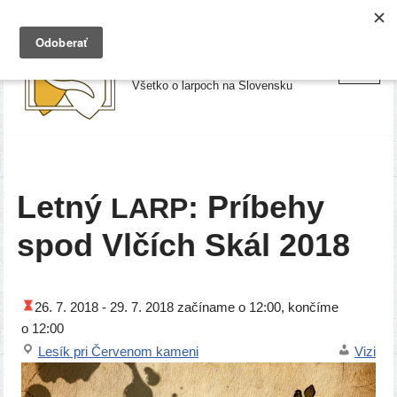
Preskočiť
Larpy.sk
na
Všetko o larpoch na Slovensku
obsah
Letný
: Príbehy
LARP
spod Vlčích Skál 2018
26. 7. 2018 -
29. 7. 2018
začí­na­me o 12:00, kon­čí­me
o 12:00
Lesík pri Červenom kameni
Vizi