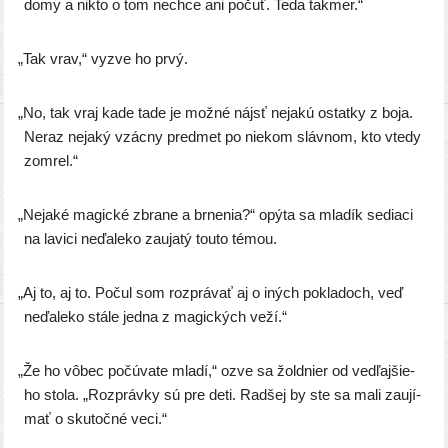
domy a nikto o tom nech­ce ani počuť. Teda takmer.“
„
Tak vrav,“ vyzve ho prvý.
„
No, tak vraj kade tade je mož­né nájsť neja­kú ostat­ky z boja.
Neraz neja­ký vzác­ny pred­met po nie­kom sláv­nom, kto vte­dy
zomrel.“
„
Nejaké magic­ké zbra­ne a brne­nia?“ opý­ta sa mla­dík sedia­ci
na lavi­ci neďa­le­ko zau­ja­tý tou­to témou.
„
Aj to, aj to. Počul som roz­prá­vať aj o iných pokla­doch, veď
neďa­le­ko stá­le jed­na z magic­kých veží.“
„
Že ho vôbec počú­va­te mla­dí,“ ozve sa žold­nier od ved­ľaj­šie­
ho sto­la. „Rozprávky sú pre deti. Radšej by ste sa mali zau­jí­
mať o sku­toč­né veci.“