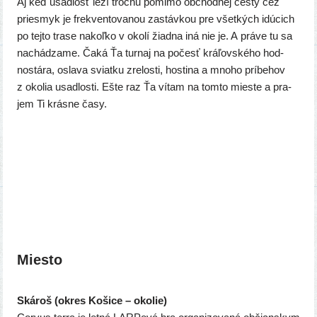
Aj keď usad­losť leží tro­chu pomi­mo obchod­nej ces­ty cez
pries­myk je frek­ven­to­va­nou zastáv­kou pre všet­kých idú­cich
po tej­to tra­se nakoľ­ko v oko­lí žiad­na iná nie je. A prá­ve tu sa
nachá­dza­me. Čaká Ťa tur­naj na počesť krá­ľov­ské­ho hod­
nos­tá­ra, osla­va sviat­ku zre­los­ti, hos­ti­na a mno­ho prí­be­hov
z oko­lia usad­los­ti. Ešte raz Ťa vítam na tom­to mies­te a pra­
jem Ti krás­ne časy.
Miesto
Skároš (okres Košice – okolie)