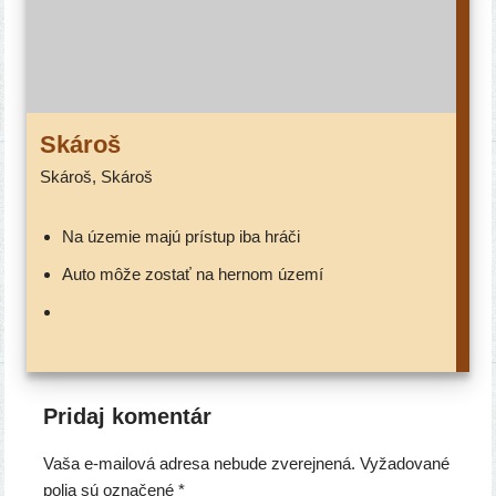
Skároš
Skároš, Skároš
na úze­mie majú prí­stup iba hráči
auto môže zostať na her­nom území
Pridaj komentár
Vaša e-mailová adresa nebude zverejnená.
Vyžadované
polia sú označené
*