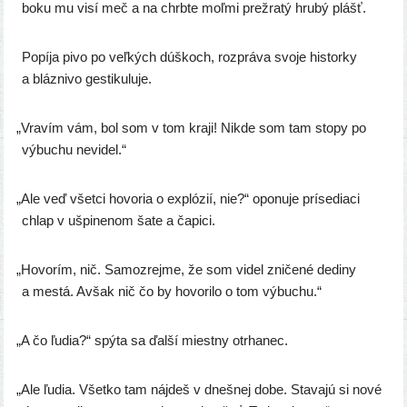
boku mu visí meč a na chrb­te moľ­mi pre­žra­tý hru­bý plášť.
Popíja pivo po veľ­kých dúš­koch, roz­prá­va svo­je his­tor­ky
a bláz­ni­vo gestikuluje.
„
Vravím vám, bol som v tom kra­ji! Nikde som tam sto­py po
výbu­chu nevidel.“
„
Ale veď všet­ci hovo­ria o expló­zií, nie?“ opo­nu­je prí­se­dia­ci
chlap v ušpi­ne­nom šate a čapici.
„
Hovorím, nič. Samozrejme, že som videl zni­če­né dedi­ny
a mes­tá. Avšak nič čo by hovo­ri­lo o tom výbuchu.“
„
A čo ľudia?“ spý­ta sa ďal­ší miest­ny otrhanec.
„
Ale ľudia. Všetko tam náj­deš v dneš­nej dobe. Stavajú si nové