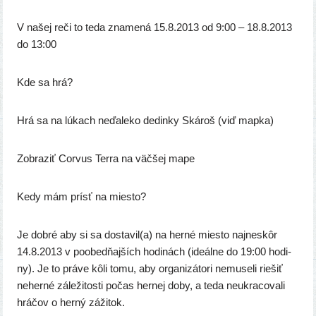
V našej reči to teda zna­me­ná 15.8.2013 od 9:00 – 18.8.2013
do 13:00
Kde sa hrá?
Hrá sa na lúkach neďa­le­ko dedin­ky Skároš (viď mapka)
Zobraziť Corvus Terra na väč­šej mape
Kedy mám prí­sť na miesto?
Je dob­ré aby si sa dostavil(a) na her­né mies­to naj­ne­skôr
14.8.2013 v poobed­ňaj­ších hodi­nách (ide­ál­ne do 19:00 hodi­
ny). Je to prá­ve kôli tomu, aby orga­ni­zá­to­ri nemu­se­li rie­šiť
neher­né zále­ži­tos­ti počas her­nej doby, a teda neuk­ra­co­va­li
hrá­čov o her­ný zážitok.