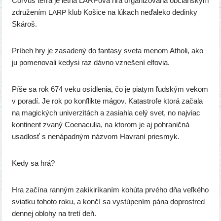
Corvus ter­ra je let­ná LARPová hra orga­ni­zo­va­ná občian­skym
zdru­že­ním
klub Košice na lúkach neďa­le­ko dedin­ky
LARP
Skároš.
Príbeh hry je zasa­de­ný do fan­ta­sy sve­ta menom Atholi, ako
ju pome­no­va­li kedy­si raz dáv­no vzne­še­ní elfovia.
Píše sa rok 674 veku osíd­le­nia, čo je pia­tym ľud­ským vekom
v pora­dí. Je rok po kon­flik­te mágov. Katastrofe kto­rá zača­la
na magic­kých uni­ver­zi­tách a zasiah­la celý svet, no naj­viac
kon­ti­nent zva­ný Coenaculia, na kto­rom je aj pohra­nič­ná
usad­losť s nená­pad­ným náz­vom Havraní priesmyk.
Kedy sa hrá?
Hra začí­na ran­ným zaki­ki­rí­ka­ním kohú­ta prvé­ho dňa veľ­ké­ho
sviat­ku toho­to roku, a kon­čí sa vystú­pe­ním pána dopro­stred
den­nej oblo­hy na tre­tí deň.