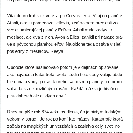
Vitaj dob­ro­druh vo sve­te lar­pu Corvus ter­ra. Vitaj na pla­né­te
Atholi, ako ju pome­no­va­li elfo­via, keď sa sem pre­nies­li zo
svo­jej umie­ra­jú­cej pla­né­ty Erifrea. Atholi mala kedy­si tri
mesia­ce, ale dva z nich, Ayon a Elies, zanik­li pri nára­ze prá­
ve s pôvod­nou pla­né­tou elfov. Na oblo­he teda ostá­va visieť
posled­ný z mesia­cov, Reeya.
Obdobie kto­ré nasle­do­va­lo potom je v deji­nách opi­so­va­né
ako naj­väč­šia kata­stro­fa sve­ta. Ľudia tie­to časy vola­jú obdo­
bie ohňa a vody, počas kto­ré­ho sa povrch pla­né­ty pre­for­mo­
val a dal vznik roz­lič­ným rasám. Každá má svo­ju his­tó­riu
plnú dob­rých ale aj zlých chvíľ.
Dnes sa píše rok 674 veku osíd­le­nia, čo je pia­tym ľud­ským
vekom v pora­dí. Je rok po kon­flik­te mágov. Katastrofe kto­rá
zača­la na magic­kých uni­ver­zi­tách a zasiah­la celý svet, no