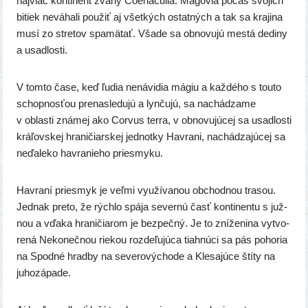
naj­viac kon­ti­nent zva­ný Coenaculia. Mágovia počas svo­jich
bitiek nevá­ha­li pou­žiť aj všet­kých ostat­ných a tak sa kra­ji­na
musí zo stre­tov spa­mä­tať. Všade sa obno­vu­jú mes­tá dedi­ny
a usadlosti.
V tom­to čase, keď ľudia nená­vi­dia mágiu a kaž­dé­ho s tou­to
schop­nos­ťou pre­na­sle­du­jú a lyn­ču­jú, sa nachá­dza­me
v oblas­ti zná­mej ako Corvus ter­ra, v obno­vu­jú­cej sa usad­los­ti
krá­ľov­skej hra­ni­čiar­skej jed­not­ky Havrani, nachá­dza­jú­cej sa
neďa­le­ko hav­ra­nie­ho priesmyku.
Havraní pries­myk je veľ­mi využí­va­nou obchod­nou tra­sou.
Jednak pre­to, že rých­lo spá­ja sever­nú časť kon­ti­nen­tu s juž­
nou a vďa­ka hra­ni­čia­rom je bez­peč­ný. Je to zní­že­ni­na vytvo­
re­ná Nekonečnou rie­kou roz­de­ľu­jú­ca tiah­nú­ci sa pás poho­ria
na Spodné hrad­by na seve­ro­vý­cho­de a Klesajúce ští­ty na
juhozápade.