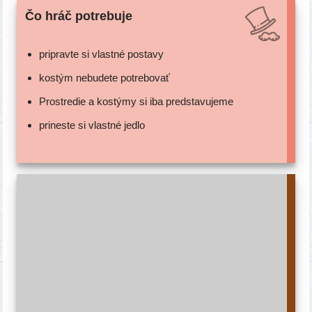
Čo hráč potrebuje
pri­prav­te si vlast­né postavy
kos­tým nebu­de­te potrebovať
Prostredie a kos­tý­my si iba predstavujeme
pri­nes­te si vlast­né jedlo