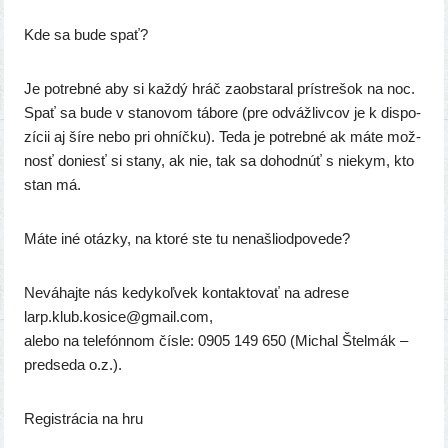
Kde sa bude spať?
Je potreb­né aby si kaž­dý hráč zaob­sta­ral prí­stre­šok na noc.
Spať sa bude v sta­no­vom tábo­re (pre odváž­liv­cov je k dis­po­
zí­cii aj šíre nebo pri ohníč­ku). Teda je potreb­né ak máte mož­
nosť doniesť si sta­ny, ak nie, tak sa dohod­núť s nie­kym, kto
stan má.
Máte iné otáz­ky, na kto­ré ste tu nenašliodpovede?
Neváhajte nás kedy­koľ­vek kon­tak­to­vať na adre­se
larp.klub.kosice@gmail.com,
ale­bo na tele­fón­nom čís­le: 0905 149 650 (Michal Štelmák –
pred­se­da o.z.).
Registrácia na hru