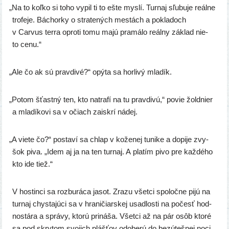
„
Na to koľ­ko si toho vypil ti to ešte mys­lí. Turnaj sľu­bu­je reál­ne
tro­fe­je. Báchorky o stra­te­ných mes­tách a pokla­doch
v Carvus ter­ra opro­ti tomu majú pra­má­lo reál­ny základ nie­
to cenu.“
„
Ale čo ak sú prav­di­vé?“ opý­ta sa hor­li­vý mladík.
„
Potom šťast­ný ten, kto natra­fí na tu prav­di­vú,“ povie žold­nier
a mla­dí­ko­vi sa v očiach zais­krí nádej.
„
A vie­te čo?“ posta­ví sa chlap v kože­nej tuni­ke a dopi­je zvy­
šok piva. „Idem aj ja na ten tur­naj. A pla­tím pivo pre kaž­dé­ho
kto ide tiež.“
V hos­tin­ci sa roz­bu­rá­ca jasot. Zrazu všet­ci spo­loč­ne pijú na
tur­naj chys­ta­jú­ci sa v hra­ni­čiar­skej usad­los­ti na počesť hod­
nos­tá­ra a sprá­vy, kto­rú pri­ná­ša. Všetci až na pár osôb kto­ré
sa pod skry­tom svo­jich pláš­ťov odo­be­rú do bez­ú­teš­nej noci.