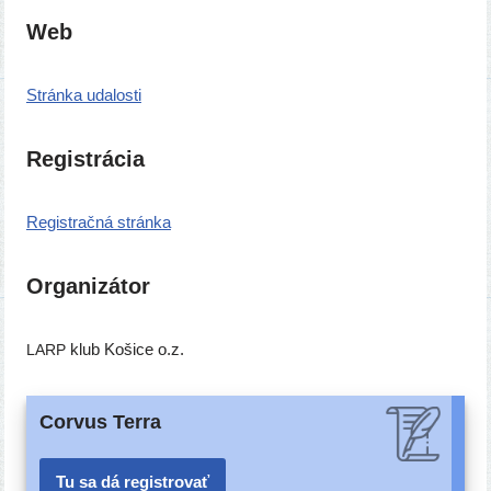
Web
Stránka uda­los­ti
Registrácia
Registračná strán­ka
Organizátor
klub Košice o.z.
LARP
Corvus Terra
Tu sa dá registrovať