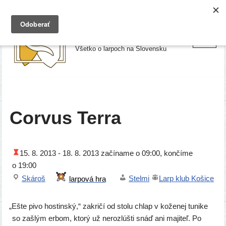
Preskočiť
Larpy.sk
na
Všetko o larpoch na Slovensku
obsah
Corvus Terra
15. 8. 2013 -
18. 8. 2013
začí­na­me o 09:00, kon­čí­me
o 19:00
Skároš
Stelmi
Larp klub Košice
„
Ešte pivo hos­tin­ský,“ zakri­čí od sto­lu chlap v kože­nej tuni­ke
so zašlým erbom, kto­rý už neroz­lúš­ti snáď ani maji­teľ. Po