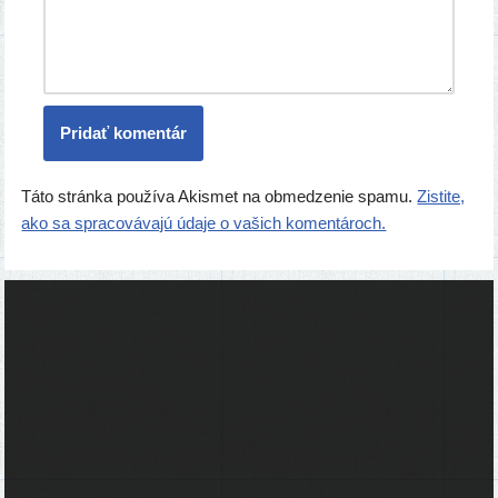
Táto stránka používa Akismet na obmedzenie spamu.
Zistite,
ako sa spracovávajú údaje o vašich komentároch.
Ľudia
Skupiny
Pridať podujatie
Pridať článok
Prevádzku serveru zastrešuje
Event Horizon
, o.z.