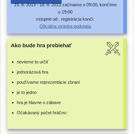
15. 8. 2013 -
18. 8. 2013 začí­na­me o 09:00, kon­čí­me
o 19:00
vstup­né od , regis­trá­cia končí
Oficiálna strán­ka podujatia
Ako bude hra prebiehať
nevie­me to určiť
jed­no­rá­zo­vá hra
pou­ží­va­me repre­zen­tá­cie zbraní
je to jedno
hra je hlav­ne o zábave
Očakávaný počet hráčov: