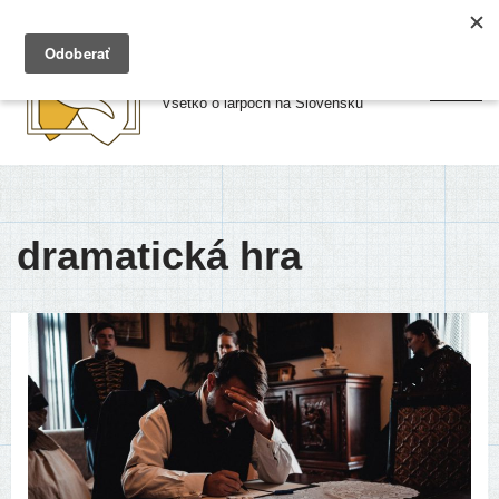
Preskočiť
Larpy.sk
na
Všetko o larpoch na Slovensku
obsah
dramatická hra