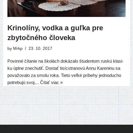
Krinolíny, vodka a guľka pre
zbytočného človeka
by
Mrkp
23. 10. 2017
Povinné číta­nie na ško­lách doká­za­lo štu­den­tom rus­kú kla­si­
ku úpl­ne zne­chu­tiť. Dostať tisíc­stra­no­vú Annu Kareninu sa
pova­žo­va­lo za smo­lu roka. Tieto veľ­ké prí­be­hy jed­no­du­cho
potre­bu­jú svoj…
Čítať viac »
Ľudia