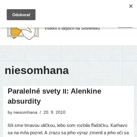
Preskočiť
Larpy.sk
na
Všetko o larpoch na Slovensku
obsah
niesomhana
Paralelné svety
: Alenkine
II
absurdity
by
niesomhana
20. 9. 2010
Išli sme tma­vou ulič­kou, lebo som roz­bi­la fľaš­tič­ku. Karhavo
sa na mňa pozrel. A zra­zu sa jeho výraz zme­nil a jeho oči sa