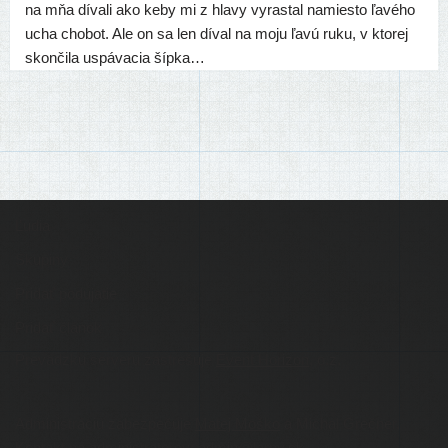
na mňa díva­li ako keby mi z hla­vy vyras­tal namies­to ľavé­ho
ucha cho­bot. Ale on sa len díval na moju ľavú ruku, v kto­rej
skon­či­la uspá­va­cia šípka…
Ľudia
Skupiny
Pridať podujatie
Pridať článok
Prevádzku serveru zastrešuje
Event Horizon
, o.z.
Administráciu zabezpečuje
Matej Moško
a Michal Grečner.
Kontakt na administrátorov: admin@larpy.sk