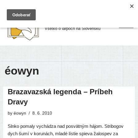
Preskočiť
Larpy.sk
na
Všetko o larpoch na Slovensku
obsah
éowyn
Brazavazská legenda – Príbeh
Dravy
by
éowyn
8. 6. 2010
Slnko poma­ly vychá­dza nad posvät­ným hájom. Stribogov
dych šumí v koru­nách, mla­dé lís­tie spie­va žalo­spev za