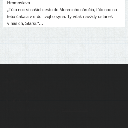
Hromoslava.
„Túto noc si našiel ces­tu do Moreninho náru­čia, túto noc na
teba čaka­la v srd­ci tvoj­ho syna. Ty však navž­dy osta­neš
v našich, Starší.“…
Ľudia
Skupiny
Pridať podujatie
Pridať článok
Prevádzku serveru zastrešuje
Event Horizon
, o.z.
Administráciu zabezpečuje
Matej Moško
a Michal Grečner.