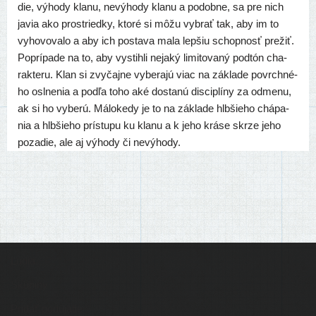
die, výho­dy kla­nu, nevý­ho­dy kla­nu a podob­ne, sa pre nich
javia ako pros­tried­ky, kto­ré si môžu vybrať tak, aby im to
vyho­vo­va­lo a aby ich posta­va mala lep­šiu schop­nosť pre­žiť.
Poprípade na to, aby vystih­li neja­ký limi­to­va­ný pod­tón cha­
rak­te­ru. Klan si zvy­čaj­ne vybe­ra­jú viac na zákla­de povr­ch­né­
ho osl­ne­nia a pod­ľa toho aké dosta­nú dis­cip­lí­ny za odme­nu,
ak si ho vybe­rú. Málokedy je to na zákla­de hlb­šie­ho chá­pa­
nia a hlb­šie­ho prí­stu­pu ku kla­nu a k jeho krá­se skr­ze jeho
poza­die, ale aj výho­dy či nevýhody.
Ľudia
Skupiny
Pridať podujatie