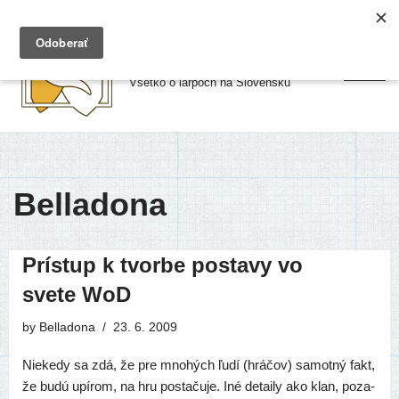
Preskočiť
Larpy.sk
na
Všetko o larpoch na Slovensku
obsah
Belladona
Prístup k tvorbe postavy vo
svete WoD
by
Belladona
23. 6. 2009
Niekedy sa zdá, že pre mno­hých ľudí (hrá­čov) samot­ný fakt,
že budú upí­rom, na hru posta­ču­je. Iné detai­ly ako klan, poza­