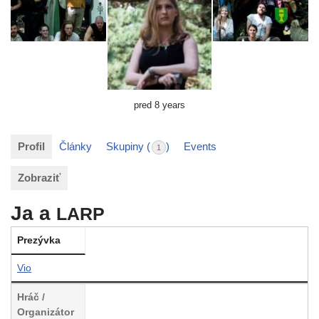
pred 8 years
Profil
Články
Skupiny (
)
Events
1
Zobraziť
Ja a
LARP
Prezývka
Vio
Hráč /
Organizátor