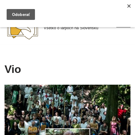
Preskočiť
Larpy.sk
na
Všetko o larpoch na Slovensku
obsah
Vio