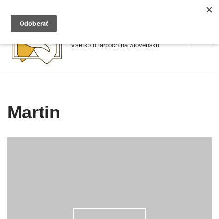
Preskočiť
Larpy.sk
na
Všetko o larpoch na Slovensku
obsah
Martin