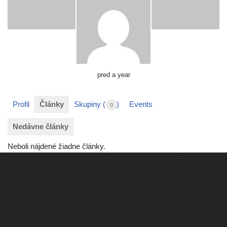
pred a year
Profil
Články
Skupiny (
)
Events
0
Nedávne člán­ky
Neboli náj­de­né žiad­ne články.
Ľudia
Skupiny
Pridať podujatie
Pridať článok