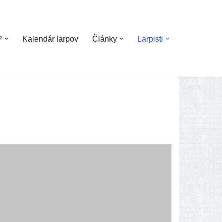
?
Kalendár larpov
Články
Larpisti