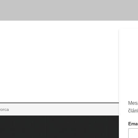
vorca
Prevádzku serveru zastrešuje
Event Horizon
, o.z.