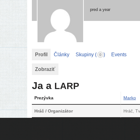
pred a year
Profil
Články
Skupiny (
)
Events
0
Zobraziť
Ja a
LARP
Prezývka
Marko
Hráč / Organizátor
Hráč, T
Ľudia
Skupiny