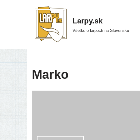
Preskočiť
Larpy.sk
na
Všetko o larpoch na Slovensku
obsah
Marko