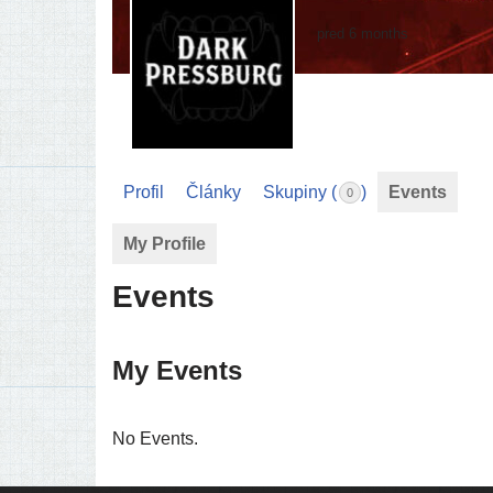
pred 6 months
Profil
Články
Skupiny (
)
Events
0
My Profile
Events
My Events
No Events.