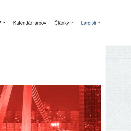
?
Kalendár larpov
Články
Larpisti