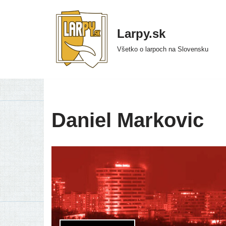
Preskočiť
Larpy.sk
na
Všetko o larpoch na Slovensku
obsah
Daniel Markovic