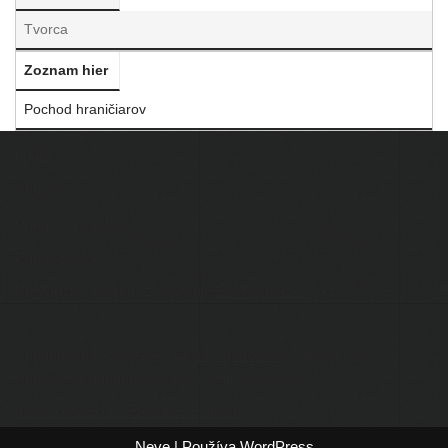
Tvorca
Zoznam hier
Pochod hra­ni­čia­rov
Ľudia
Skupiny
Pridať podujatie
Pridať článok
Prevádzku serveru zastrešuje
Event Horizon
, o.z.
Administráciu zabezpečuje
Matej Moško
a Michal Grečner.
Kontakt na administrátorov: admin@larpy.sk
Icons created by Freepik - Flaticon
Neve
| Používa
WordPress