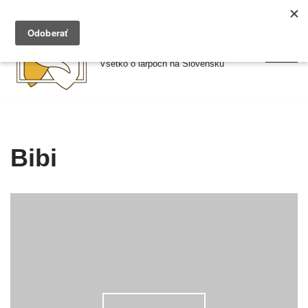
Preskočiť
Larpy.sk
na
Všetko o larpoch na Slovensku
obsah
Bibi