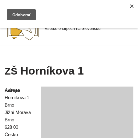
Preskočiť
Larpy.sk
na
Všetko o larpoch na Slovensku
obsah
Horníkova 1
ZŠ
Adresa
Horníkova 1
Brno
Jižní Morava
Brno
628 00
Česko