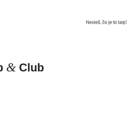
Nevieš, čo je to larp
&
ub
Club