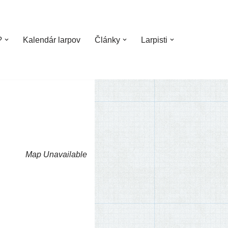
?
Kalendár larpov
Články
Larpisti
Map Unavailable