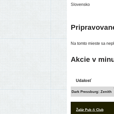
Slovensko
Pripravovan
Na tom­to mies­te sa neplá
Akcie v minu
Udalosť
Dark Pressburg: Zenith
&
Žalár Pub
Club