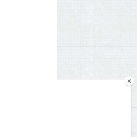
Info
Vampire: The Masquerade