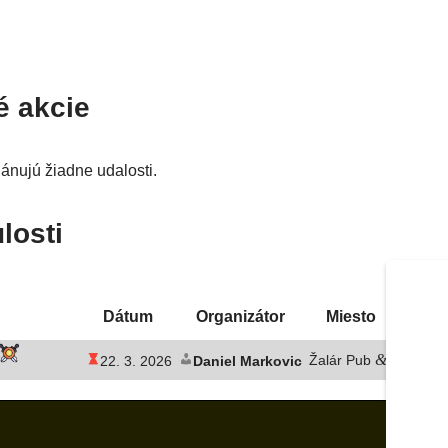
é akcie
­nu­jú žiad­ne udalosti.
losti
Dátum
Organizátor
Miesto
&
Žalár Pub
Club
, 
22. 3. 2026
Daniel Markovic