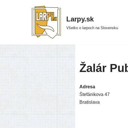
Preskočiť
Larpy.sk
na
Všetko o larpoch na Slovensku
obsah
Žalár P
Adresa
Štefánikova 47
Bratislava