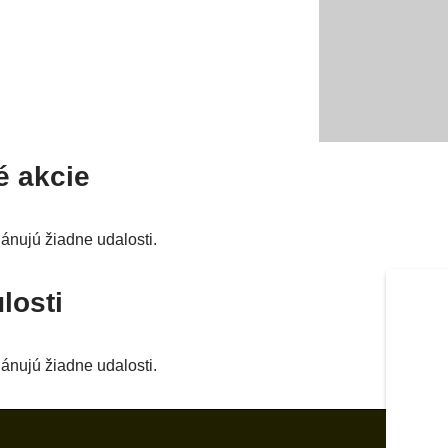
é akcie
­nu­jú žiad­ne udalosti.
losti
­nu­jú žiad­ne udalosti.