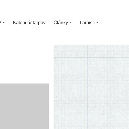
?
Kalendár larpov
Články
Larpisti