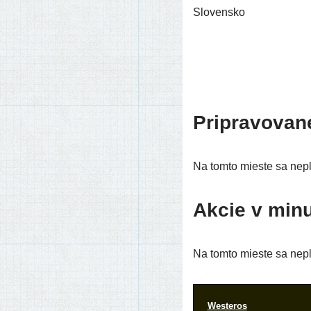
Slovensko
Pripravovan
Na tom­to mies­te sa neplá
Akcie v minu
Na tom­to mies­te sa neplá
Westeros