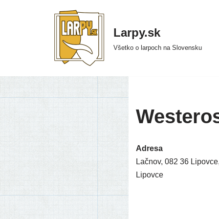
Preskočiť
Larpy.sk
na
Všetko o larpoch na Slovensku
obsah
Westero
Adresa
Lačnov, 082 36 Lipovce
Lipovce