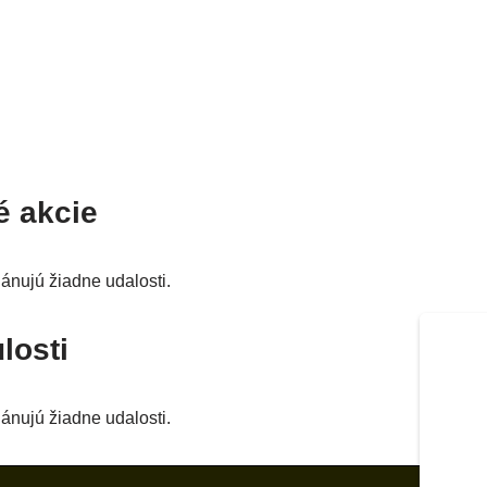
é akcie
­nu­jú žiad­ne udalosti.
losti
­nu­jú žiad­ne udalosti.