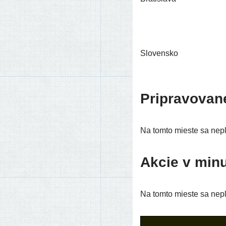
Slovensko
Pripravovan
Na tom­to mies­te sa neplá
Akcie v minu
Na tom­to mies­te sa neplá