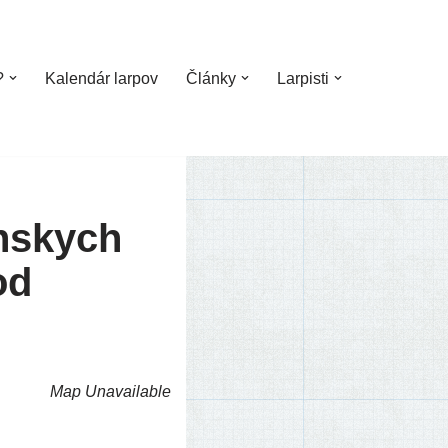
?
Kalendár larpov
Články
Larpisti
nskych
od
Map Unavailable