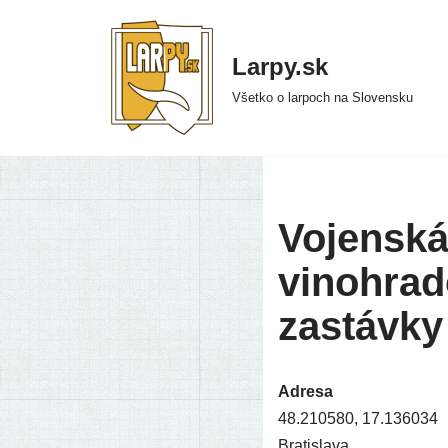
Preskočiť
Larpy.sk
na
Všetko o larpoch na Slovensku
obsah
Vojenská
vinohrad
zastávk
Adresa
48.210580, 17.136034
Bratislava