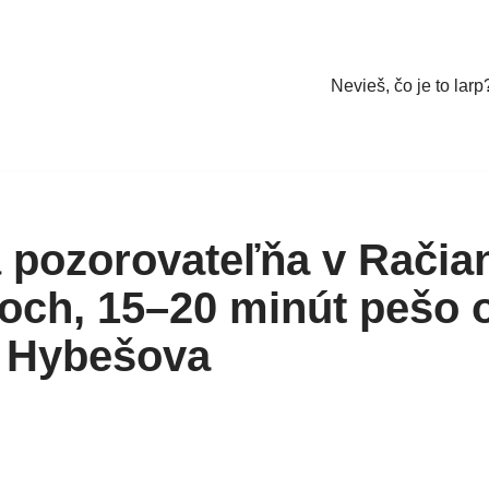
Nevieš, čo je to larp
 pozorovateľňa v Račia
och, 15–20 minút pešo 
y Hybešova