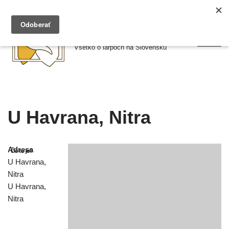
Preskočiť
Larpy.sk
na
Všetko o larpoch na Slovensku
obsah
U Havrana, Nitra
Adresa
U Havrana,
Nitra
U Havrana,
Nitra