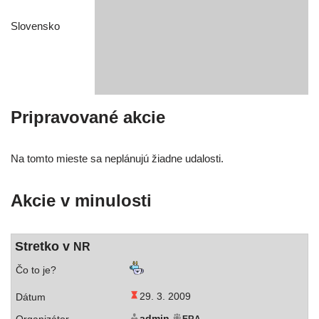
Slovensko
Pripravované akcie
Na tom­to mies­te sa neplá­nu­jú žiad­ne udalosti.
Akcie v minulosti
Stretko v
NR
29. 3. 2009
admin