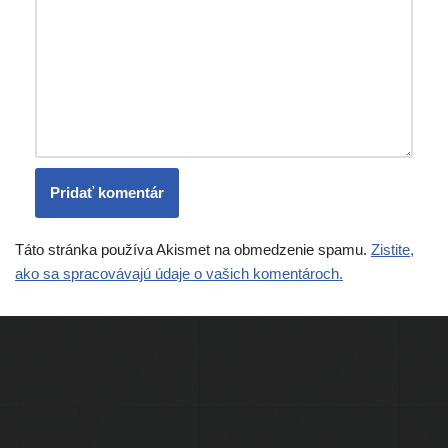
Táto stránka používa Akismet na obmedzenie spamu.
Zistite,
ako sa spracovávajú údaje o vašich komentároch.
Ľudia
Skupiny
Pridať podujatie
Pridať článok